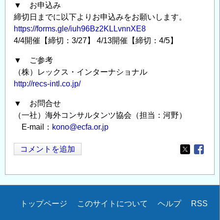
▼ お申込み
締切日までに以下よりお申込みをお願いします。
https://forms.gle/iuh96Bz2KLLvnnXE8
4/4開催【締切：3/27】 4/13開催【締切：4/5】
▼ ご参考
（株）レックス・インターナショナル
http://recs-intl.co.jp/
▼ お問合せ
（一社）海外コンサルタンツ協会（担当：河野）
E-mail：
kono@ecfa.or.jp
コメントを追加
Opens in
Opens
Secondary
トップページ
このサイトについて
ヘルプ
RSS
menu