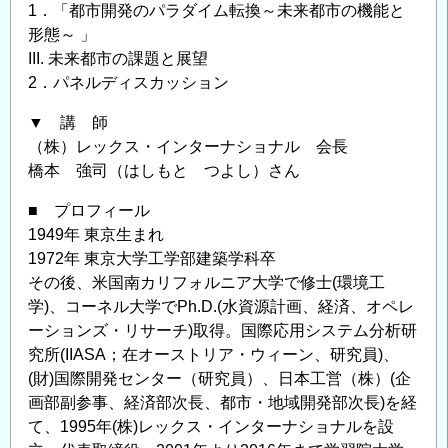
1．「都市開発のパラダイム転換～未来都市の機能と
形態～ 」
III. 未来都市の課題と展望
2．パネルディスカッション
▼ 講 師
（株）レックス・インターナショナル 会長
橋本 強司（はしもと つよし）さん
■ プロフィール
1949年 東京生まれ
1972年 東京大学工学部建築学科卒
その後、米国南カリフォルニア大学で修士(環境工
学)、コーネル大学でPh.D.(水資源計画、経済、オペレ
ーションズ・リサーチ)取得。国際応用システム分析研
究所(IIASA；在オーストリア・ウィーン、研究員)、
(財)国際開発センター（研究員）、日本工営（株）(企
画部副参事、経済部次長、都市・地域開発部次長)を経
て、1995年(株)レックス・インターナショナルを設