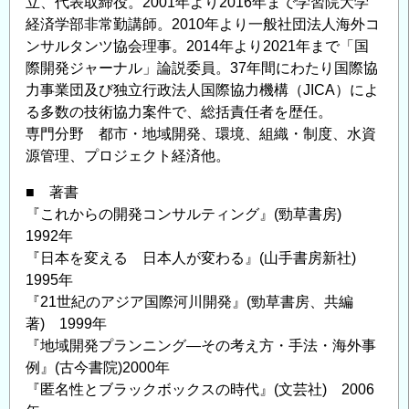
立、代表取締役。2001年より2016年まで学習院大学
経済学部非常勤講師。2010年より一般社団法人海外コ
ンサルタンツ協会理事。2014年より2021年まで「国
際開発ジャーナル」論説委員。37年間にわたり国際協
力事業団及び独立行政法人国際協力機構（JICA）によ
る多数の技術協力案件で、総括責任者を歴任。
専門分野 都市・地域開発、環境、組織・制度、水資
源管理、プロジェクト経済他。
■ 著書
『これからの開発コンサルティング』(勁草書房)
1992年
『日本を変える 日本人が変わる』(山手書房新社)
1995年
『21世紀のアジア国際河川開発』(勁草書房、共編
著) 1999年
『地域開発プランニング―その考え方・手法・海外事
例』(古今書院)2000年
『匿名性とブラックボックスの時代』(文芸社) 2006