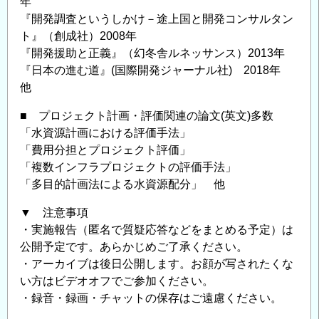
年
『開発調査というしかけ－途上国と開発コンサルタン
ト』（創成社）2008年
『開発援助と正義』（幻冬舎ルネッサンス）2013年
『日本の進む道』(国際開発ジャーナル社) 2018年
他
■ プロジェクト計画・評価関連の論文(英文)多数
「水資源計画における評価手法」
「費用分担とプロジェクト評価」
「複数インフラプロジェクトの評価手法」
「多目的計画法による水資源配分」 他
▼ 注意事項
・実施報告（匿名で質疑応答などをまとめる予定）は
公開予定です。あらかじめご了承ください。
・アーカイブは後日公開します。お顔が写されたくな
い方はビデオオフでご参加ください。
・録音・録画・チャットの保存はご遠慮ください。