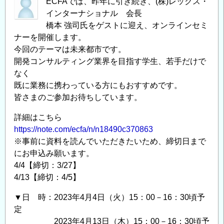
ECFAでは、昨年に引き続き、(株)レックス・
インターナショナル 会長
橋本 強司氏をゲストに迎え、オンラインセミ
ナーを開催します。
今回のテーマは未来都市です。
開発コンサルティング業界を目指す学生、若手だけで
なく
既に業務に携わっている方にもおすすめです。
皆さまのご参加お待ちしています。
詳細はこちら
https://note.com/ecfa/n/n18490c370863
※事前に資料を読んでいただきたいため、締切日まで
にお申込み願います。
4/4【締切：3/27】
4/13【締切：4/5】
▼日 時：2023年4月4日（火）15：00－16：30頃予
定
2023年4月13日（木）15：00－16：30頃予