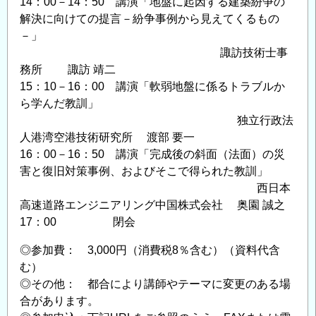
14：00－14：50 講演「地盤に起因する建築紛争の
解決に向けての提言－紛争事例から見えてくるもの
－」
諏訪技術士事
務所 諏訪 靖二
15：10－16：00 講演「軟弱地盤に係るトラブルか
ら学んだ教訓」
独立行政法
人港湾空港技術研究所 渡部 要一
16：00－16：50 講演「完成後の斜面（法面）の災
害と復旧対策事例、およびそこで得られた教訓」
西日本
高速道路エンジニアリング中国株式会社 奥園 誠之
17：00 閉会
◎参加費： 3,000円（消費税8％含む）（資料代含
む）
◎その他： 都合により講師やテーマに変更のある場
合があります。