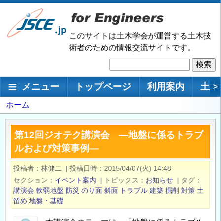
メ
イ
ン
このサイトは土木学会が運営する土木技
コ
術者のための情報交流サイトです。
ン
検
テ
索
ン
メインナビゲーション
メニュー
トップページ
利用案内
土木
>
ツ
に
パ
ホーム
移
ン
動
く
第12回ジオテク講演会 ―地盤に係るトラブ
ず
ルおよび対策事例―
投稿者
林健二
|
投稿日時
2015/04/07(火) 14:48
セクション
イベント案内
|
トピックス
お知らせ
|
タグ
講演会
軟弱地盤
防災
のり面
斜面
トラブル
建築
掘削
対策
土
留め
地盤・基礎