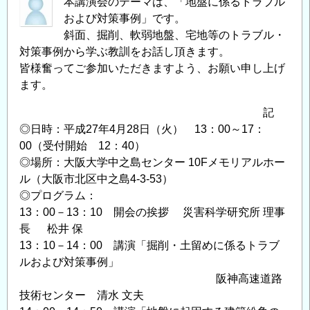
本講演会のテーマは、「地盤に係るトラブル
および対策事例」です。
斜面、掘削、軟弱地盤、宅地等のトラブル・
対策事例から学ぶ教訓をお話し頂きます。
皆様奮ってご参加いただきますよう、お願い申し上げ
ます。
記
◎日時：平成27年4月28日（火） 13：00～17：
00（受付開始 12：40）
◎場所：大阪大学中之島センター 10Fメモリアルホー
ル（大阪市北区中之島4-3-53）
◎プログラム：
13：00－13：10 開会の挨拶 災害科学研究所 理事
長 松井 保
13：10－14：00 講演「掘削・土留めに係るトラブ
ルおよび対策事例」
阪神高速道路
技術センター 清水 文夫