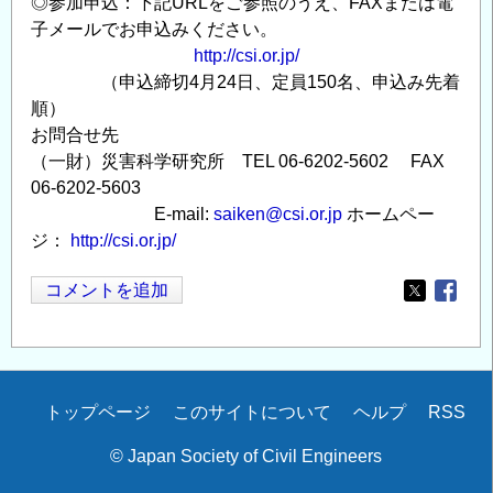
◎参加申込：下記URLをご参照のうえ、FAXまたは電
子メールでお申込みください。
http://csi.or.jp/
（申込締切4月24日、定員150名、申込み先着
順）
お問合せ先
（一財）災害科学研究所 TEL 06-6202-5602 FAX
06-6202-5603
E-mail:
saiken@csi.or.jp
ホームペー
ジ：
http://csi.or.jp/
コメントを追加
Opens in
Opens
Secondary
トップページ
このサイトについて
ヘルプ
RSS
menu
© Japan Society of Civil Engineers