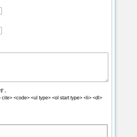
す。
> <code> <ul type> <ol start type> <li> <dl>