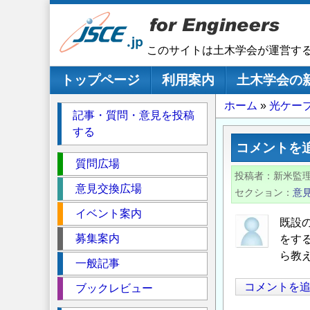
メ
イ
ン
このサイトは土木学会が運営す
コ
ン
メインナビゲーション
トップページ
利用案内
土木学会の
テ
パ
ホーム
光ケー
ン
記事・質問・意見を投稿
ツ
ン
する
に
く
コメントを
移
セ
ず
質問広場
動
投稿者
新米監
ク
意見交換広場
セクション
意
シ
イベント案内
ョ
既設
ン
募集案内
をす
ら教
一般記事
コメントを
ブックレビュー