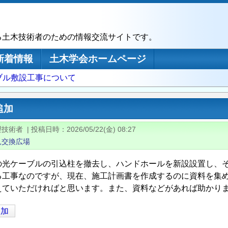
る土木技術者のための情報交流サイトです。
新着情報
土木学会ホームページ
ブル敷設工事について
追加
理技術者
|
投稿日時
2026/05/22(金) 08:27
見交換広場
の光ケーブルの引込柱を撤去し、ハンドホールを新設設置し、そ
る工事なのですが、現在、施工計画書を作成するのに資料を集
えていただければと思います。また、資料などがあれば助かり
追加