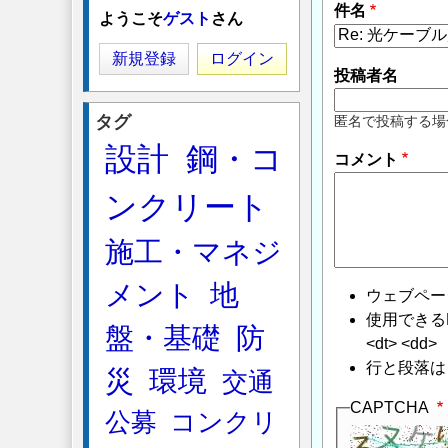
件名
ようこそ
ゲスト
さん
新規登録
ログイン
投稿者名
タグ
匿名で投稿する場
設計
鋼・コ
コメント
ンクリート
施工・マネジ
メント
地
ウェブペー
使用できるHTMLタ
盤・基礎
防
<dt> <dd>
行と段落は
災
環境
交通
CAPTCHA
公募
コンクリ