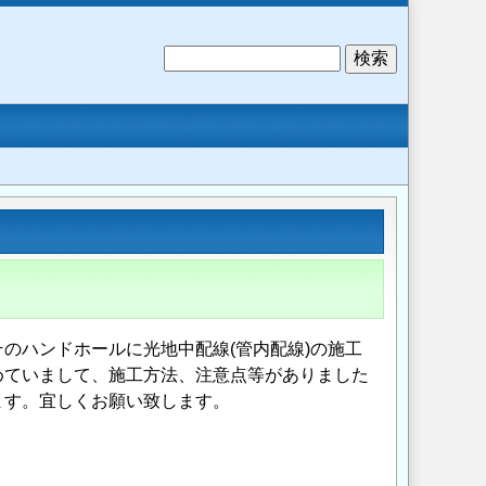
検
索
のハンドホールに光地中配線(管内配線)の施工
めていまして、施工方法、注意点等がありました
ます。宜しくお願い致します。
Opens in a new wi
Opens in a new