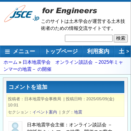
メ
イ
ン
このサイトは土木学会が運営する土木技
コ
術者のための情報交流サイトです。
ン
検
テ
索
ン
メインナビゲーション
メニュー
トップページ
利用案内
土木
>
ツ
に
パ
ホーム
日本地震学会 オンライン談話会 －2025年ミャ
移
ンマーの地震－ の開催
ン
動
く
ず
コメントを追加
投稿者
日本地震学会事務局
|
投稿日時
2025/05/09(金)
10:01
セクション
イベント案内
|
タグ
地震
日本地震学会主催：オンライン談話会 －