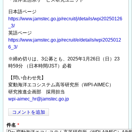
日本語ページ
https://www.jamstec.go.jp/recruit/j/details/wpi20250126
_3/
英語ページ
https://www.jamstec.go.jp/recruit/e/details/wpi2025012
6_3/
※締め切りは、3公募とも、2025年1月26日（日）23
時59分 （日本時間/JST）必着
【問い合わせ先】
変動海洋エコシステム高等研究所（WPI-AIMEC）
研究推進企画部 採用担当
wpi-aimec_hr@jamstec.go.jp
コメントを追加
Opens in
Opens
件名