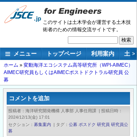
メ
イ
ン
このサイトは土木学会が運営する土木技
コ
術者のための情報交流サイトです。
ン
検
テ
索
ン
メインナビゲーション
メニュー
トップページ
利用案内
土木
>
ツ
に
パ
ホーム
変動海洋エコシステム高等研究所（WPI-AIMEC）
移
AIMEC研究員もしくはAIMECポストドクトラル研究員 公
ン
動
募
く
ず
コメントを追加
投稿者
海洋研究開発機構 人事部 人事任用課
|
投稿日時
2024/12/13(金) 17:01
セクション
募集案内
|
タグ
公募
ポスドク
研究員
研究員公
募