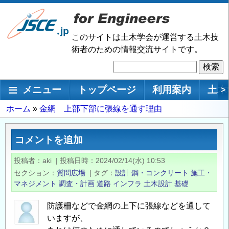
メ
イ
ン
このサイトは土木学会が運営する土木技
コ
術者のための情報交流サイトです。
ン
検
テ
索
ン
メインナビゲーション
メニュー
トップページ
利用案内
土木
>
ツ
に
パ
ホーム
金網 上部下部に張線を通す理由
移
ン
動
く
コメントを追加
ず
投稿者
aki
|
投稿日時
2024/02/14(水) 10:53
セクション
質問広場
|
タグ
設計
鋼・コンクリート
施工・
マネジメント
調査・計画
道路
インフラ
土木設計
基礎
防護柵などで金網の上下に張線などを通して
いますが、