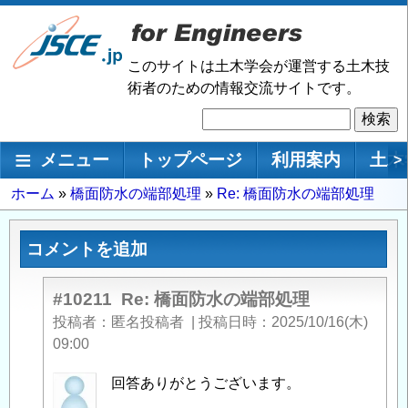
メ
イ
ン
このサイトは土木学会が運営する土木技
コ
術者のための情報交流サイトです。
ン
検
テ
索
ン
メインナビゲーション
メニュー
トップページ
利用案内
土木
>
ツ
に
パ
ホーム
橋面防水の端部処理
Re: 橋面防水の端部処理
移
ン
動
く
コメントを追加
ず
#10211
Re: 橋面防水の端部処理
投稿者
匿名投稿者
|
投稿日時
2025/10/16(木)
09:00
匿
回答ありがとうございます。
名