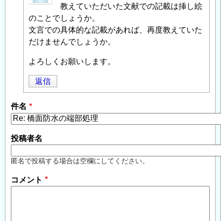
教えていただいた文献での記載は挿し絵
投
のことでしょうか。
稿
文言での具体的な記載があれば、再度教えていた
者
だけませんでしょうか。
に
よ
よろしくお願いします。
る
「
返信
Re:
橋
面
件名
防
水
投稿者名
の
端
匿名で投稿する場合は空欄にしてください。
部
処
コメント
理
」
へ
の