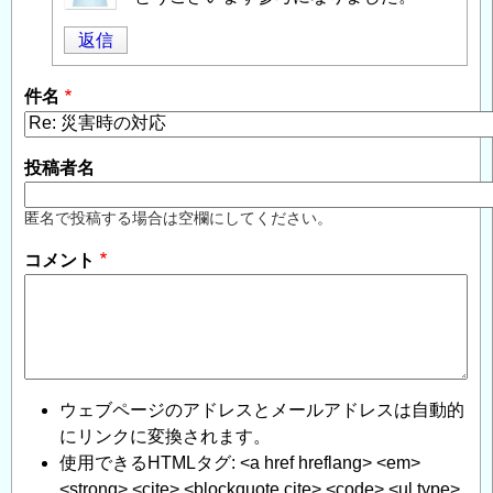
投
返信
稿
者
件名
に
よ
る
投稿者名
「
Re:
災
匿名で投稿する場合は空欄にしてください。
害
コメント
時
の
対
応
」
へ
の
ウェブページのアドレスとメールアドレスは自動的
返
にリンクに変換されます。
信
使用できるHTMLタグ: <a href hreflang> <em>
<strong> <cite> <blockquote cite> <code> <ul type>