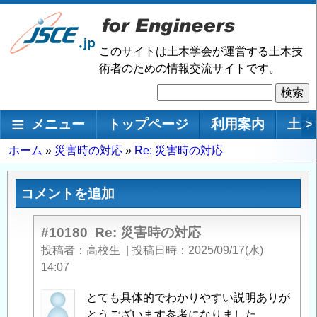
メ
イ
ン
このサイトは土木学会が運営する土木技
コ
術者のための情報交流サイトです。
ン
検
テ
索
ン
メインナビゲーション
メニュー
トップページ
利用案内
土木
>
ツ
に
パ
ホーム
災害時の対応
Re: 災害時の対応
移
ン
動
く
コメントを追加
ず
#10180
Re: 災害時の対応
投稿者
高校生
|
投稿日時
2025/09/17(水)
14:07
匿
とても具体的でわかりやすい説明ありが
名
とうございます参考になりました。