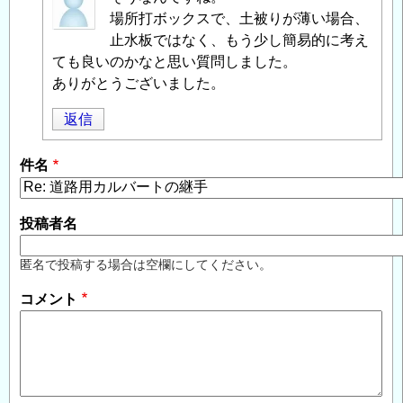
名
場所打ボックスで、土被りが薄い場合、
投
止水板ではなく、もう少し簡易的に考え
稿
ても良いのかなと思い質問しました。
者
ありがとうございました。
に
返信
よ
る
件名
「
Re:
道
路
投稿者名
用
カ
匿名で投稿する場合は空欄にしてください。
ル
コメント
バ
ー
ト
の
継