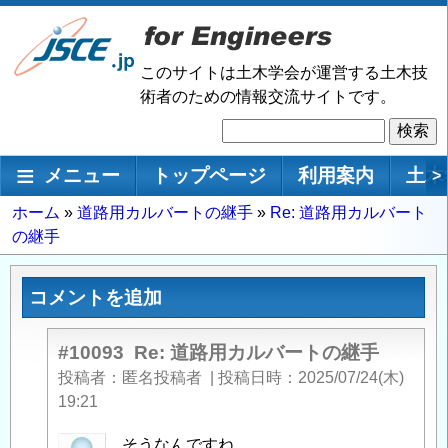
メ
イ
ン
このサイトは土木学会が運営する土木技
コ
術者のための情報交流サイトです。
ン
検
テ
索
ン
メインナビゲーション
メニュー
トップページ
利用案内
土木
>
ツ
に
パ
ホーム
道路用カルバートの継手
Re: 道路用カルバート
移
の継手
ン
動
く
ず
コメントを追加
#10093
Re: 道路用カルバートの継手
投稿者
匿名投稿者
|
投稿日時
2025/07/24(木)
19:21
匿
そうなんですね。