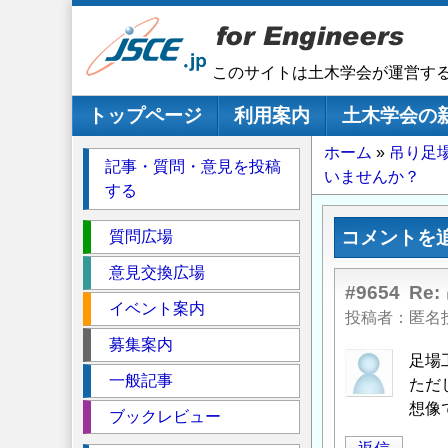
メ
イ
ン
このサイトは土木学会が運営す
コ
ン
メインナビゲーション
トップページ
利用案内
土木学会の
テ
パ
ホーム
吊り足
ン
記事・質問・意見を投稿
いませんか？
ツ
ン
する
に
く
移
セ
ず
コメントを
質問広場
動
ク
意見交換広場
シ
#9654
Re
イベント案内
ョ
投稿者
匿名
ン
募集案内
足場
一般記事
ただ
想像
ブックレビュー