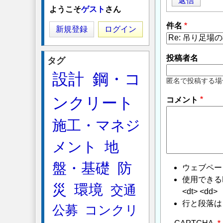
返信
ようこそ
ゲスト
さん
件名
新規登録
ログイン
投稿者名
タグ
設計
鋼・コ
匿名で投稿する場
ンクリート
コメント
施工・マネジ
メント
地
盤・基礎
防
ウェブペー
使用できるHTMLタ
災
環境
交通
<dt> <dd>
行と段落は
公募
コンクリ