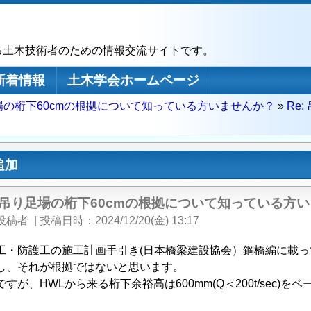
る土木技術者のための情報交流サイトです。
新着情報
土木学会ホームページ
場の桁下60cmの根拠について知っている方いませんか？
Re
追加
: 吊り足場の桁下60cmの根拠について知っている方
投稿者
|
投稿日時
2024/12/20(金) 13:17
工・防護工の施工計画手引き(日本橋梁建設協会）鋼橋編に載っ
し、それが根拠ではないと思います。
ですが、HWLから来る桁下余裕高は600mm(Q＜200t/sec