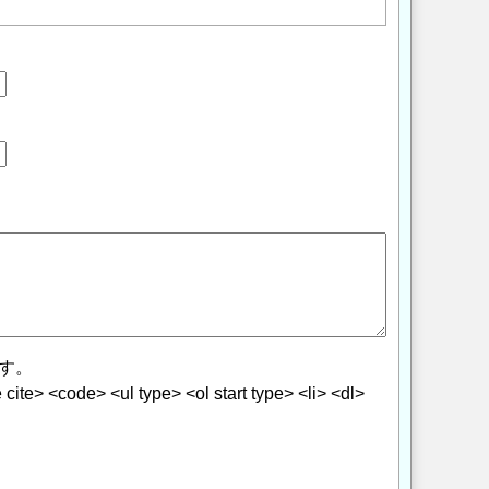
す。
> <code> <ul type> <ol start type> <li> <dl>