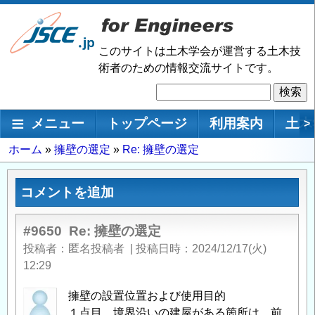
メ
イ
ン
このサイトは土木学会が運営する土木技
コ
術者のための情報交流サイトです。
ン
検
テ
索
ン
メインナビゲーション
メニュー
トップページ
利用案内
土木
>
ツ
に
パ
ホーム
擁壁の選定
Re: 擁壁の選定
移
ン
動
く
コメントを追加
ず
#9650
Re: 擁壁の選定
投稿者
匿名投稿者
|
投稿日時
2024/12/17(火)
12:29
擁壁の設置位置および使用目的
１点目 境界沿いの建屋がある箇所は、前