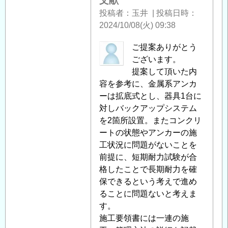
文献
照
投稿者
玉井
|
投稿日時
明
2024/10/08(火) 09:38
用
ア
中
ご提案ありがとう
ン
筋
ございます。
カ
智
提案して頂いた内
ー
之
容を参考に、金属系アンカ
ボ
に
ーは拡底式とし、器具1台に
ル
よ
対しバックアップシステム
ト
る
を2箇所設置。またコンクリ
の
「
ートの状態やアンカーの施
Re:
現
(参
工状況に問題がないことを
地
考)
前提に、短期耐力試験が合
引
ト
格したことで長期耐力を確
抜
ン
保できるという考えで進め
試
ネ
ることに問題ないと考えま
験
ル
す。
に
照
施工要領書には一連の施
つ