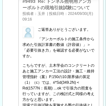
る
#9493
Re: トンネル照明用アンカ
「
Re:
ーボルトの現地引抜試験について
ト
投稿者
玉井
|
投稿日時
2024/09/30(月)
ン
09:16
ネ
ル
匿
ご返答ありがとうございます。
照
名
「アンカーボルトの施工条件から
明
投
求めた引抜計算書の数値（許容値）」＞
用
稿
「必要引抜き力」を確認する必要がないで
ア
者
すか。
ン
に
カ
よ
こちらですが、土木学会のコンクリートの
ー
る
あと施工アンカー工法の設計・施工・維持
ボ
「
Re:
管理指針（案）P.150の10.限界値の算定
ル
ト
（1）（c）では、ri*Sd(349.2N) <
ト
ン
Rd(1577N：長期) …ok で引張力の照査を
の
ネ
行っていますが、この検討式と同様の考え
現
ル
方かなと思います。
地
照
現場で引抜試験を実施する際の引抜値とし