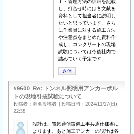
明
工・管理方法の詳細を記載
い
用
し、打合せ時には各文献を
て
」
ア
資料として担当者に説明し
へ
ン
たいと思っています。さら
の
カ
に作業員に対する施工方法
返
ー
や注意点をまとめた資料作
信
ボ
成し、コンクリートの現場
ル
試験については今後社内で
ト
詰めていく予定です。
の
返信
現
地
引
#9600
Re: トンネル照明用アンカーボル
抜
トの現地引抜試験について
試
投稿者
匿名投稿者
|
投稿日時
2024/11/17(日)
験
22:38
文
献
」
設計は、電気通信設備工事共通仕様書に
へ
よります。あと施工アンカーの設計は各