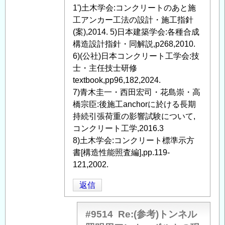
1')土木学会:コンクリートのあと施
工アンカー工法の設計・施工指針
(案),2014. 5)日本建築学会:各種合成
構造設計指針・同解説,p268,2010.
6)(公社)日本コンクリート工学会:技
士・主任技士研修
textbook,pp96,182,2024.
7)青木圭一・西田宏司・花島崇・高
橋宗臣:後施工anchorに於ける長期
持続引張荷重の影響試験について,
コンクリート工学,2016.3
8)土木学会:コンクリート標準示方
書[構造性能照査編],pp.119-
121,2002.
返信
#9514
Re:(参考)トンネル