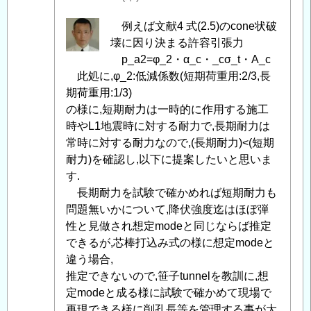
現
地
匿
例えば文献4 式(2.5)のcone状破
引
名
壊に因り決まる許容引張力
抜
投
p_a2=φ_2・α_c・_cσ_t・A_c
試
稿
此処に,φ_2:低減係数(短期荷重用:2/3,長
験
者
期荷重用:1/3)
に
に
の様に,短期耐力は一時的に作用する施工
つ
よ
時やL1地震時に対する耐力で,長期耐力は
い
る
常時に対する耐力なので,(長期耐力)<(短期
て
」
「
耐力)を確認し,以下に提案したいと思いま
Re:
へ
Re:
す.
の
(参
長期耐力を試験で確かめれば短期耐力も
返
考)
問題無いかについて,降伏強度迄はほぼ弾
信
ト
性と見做され想定modeと同じならば推定
ン
できるが,芯棒打込み式の様に想定modeと
ネ
違う場合,
ル
推定できないので,笹子tunnelを教訓に,想
照
定modeと成る様に試験で確かめて現場で
明
再現できる様に削孔長等を管理する事が大