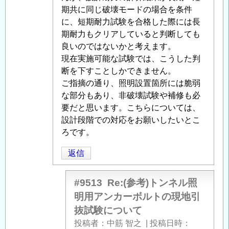
ル
期共に同じ破壊モードの場合を条件
照
に、短期耐力試験を合格した際には長
明
期耐力もクリアしていると判断しても
用
良いのではないかと考えます。
ア
現在実施可能な試験では、こうした判
ン
断を下すことしかできません。
カ
ご指摘の通り、照明設置箇所には脆弱
ー
な部分もあり、非破壊試験や補修も必
ボ
要だと思います。こちらについては、
ル
設計段階での対応をお願いしたいとこ
ト
ろです。
の
返信
現
地
引
#9513
Re:(参考)トンネル照
抜
明用アンカーボルトの現地引
試
抜試験について
験
投稿者
中筋 智之
|
投稿日時