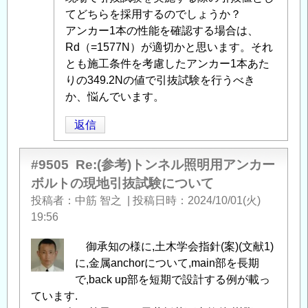
引
明
てどちらを採用するのでしょうか？
抜
用
アンカー1本の性能を確認する場合は、
試
ア
Rd（=1577N）が適切かと思います。それ
験
ン
とも施工条件を考慮したアンカー1本あた
に
カ
りの349.2Nの値で引抜試験を行うべき
つ
ー
か、悩んでいます。
い
ボ
て
」
ル
返信
へ
ト
の
の
#9505
Re:(参考)トンネル照明用アンカー
返
現
ボルトの現地引抜試験について
信
地
投稿者
中筋 智之
|
投稿日時
2024/10/01(火)
引
19:56
抜
試
御承知の様に,土木学会指針(案)(文献1)
験
に,金属anchorについて,main部を長期
に
で,back up部を短期で設計する例が載っ
つ
ています.
い