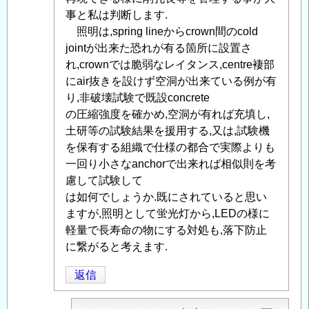
用
事と私は判断します.
ア
照明は,spring lineからcrown間のcold
ン
jointが出来た恐れが有る箇所に設置さ
カ
れ,crownでは脆弱なレイタンス,centre褄部
ー
にair抜きを設けず空洞が出来ている例が有
ボ
り,非破壊試験で既設concrete
ル
の圧縮強度を確かめ,空洞が有れば充填し,
ト
土研等の試験結果を援用する,又は,試験機
の
を保有する組織で仕様の都合で実際よりも
現
一回り小さなanchorで出来れば相似則を考
地
慮して試験して
引
は如何でしょうか.既にされていると思い
抜
ますが,照明として蛍光灯から,LEDの様に
試
軽量で長寿命の物にする対処も,落下防止
験
に繋がると考えます.
に
返信
つ
い