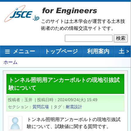
メ
イ
ン
このサイトは土木学会が運営する土木技
コ
術者のための情報交流サイトです。
ン
検
テ
索
ン
メインナビゲーション
メニュー
トップページ
利用案内
土木
>
ツ
に
パ
ホーム
移
ン
動
く
トンネル照明用アンカーボルトの現地引抜試
ず
験について
投稿者
玉井
|
投稿日時
2024/09/24(火) 15:49
セクション
質問広場
|
タグ
耐震設計
トンネル照明用アンカーボルトの現地引抜試
験について、試験値に関する質問です。