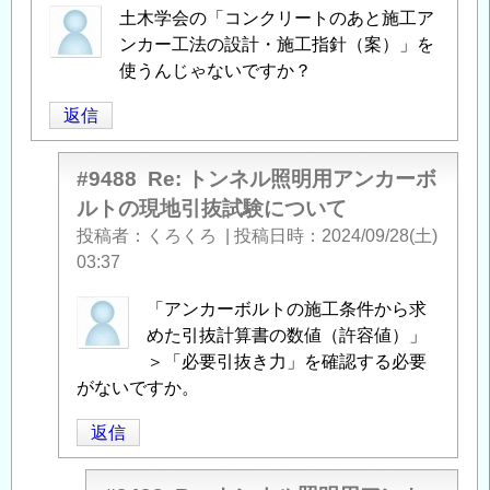
土木学会の「コンクリートのあと施工ア
ンカー工法の設計・施工指針（案）」を
使うんじゃないですか？
返信
#9488
Re: トンネル照明用アンカーボ
ルトの現地引抜試験について
投稿者
くろくろ
|
投稿日時
2024/09/28(土)
03:37
匿
「アンカーボルトの施工条件から求
名
めた引抜計算書の数値（許容値）」
投
＞「必要引抜き力」を確認する必要
稿
がないですか。
者
返信
に
よ