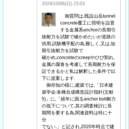
に
2024/10/06(日) 15:03
つ
い
匿
御質問は,既設山岳tunnel
て
」
名
concrete覆工に照明を設置
へ
投
する金属系anchorの長期引
の
稿
抜耐力を試験で確かめたいが道路の
返
者
供用,試験機手配の為,難しく,又は,短
信
に
期引抜耐力を試験で
よ
確かめ,concreteのcreepやひび割れ,
る
金属の腐食を考慮して長期耐力を保
「
証できるかと私は解釈した条件で以
Re:
Re:
下に提案します.
(参
御存知の様に,建築では,「日本建
考)
築学会:各種合成構造設計指針(文献
ト
5)」に,「経年に因るanchor bolt耐力
ン
の低下について,其の調査検討に長
ネ
期間を要する為,関連資料は特に十
ル
分
照
でない.」と記され,2020年時点で建