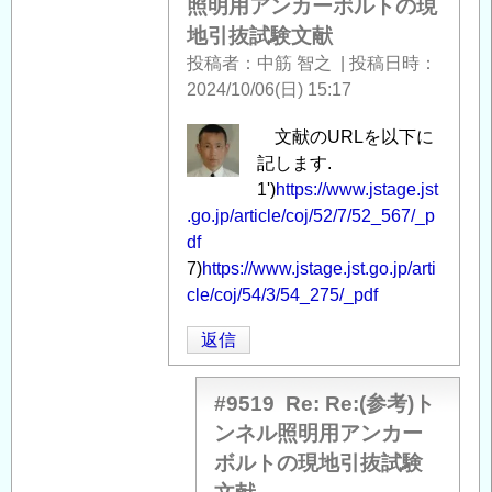
照明用アンカーボルトの現
地引抜試験文献
投稿者
中筋 智之
|
投稿日時
2024/10/06(日) 15:17
中
文献のURLを以下に
筋
記します.
智
1')
https://www.jstage.jst
之
.go.jp/article/coj/52/7/52_567/_p
に
df
よ
7)
https://www.jstage.jst.go.jp/arti
る
cle/coj/54/3/54_275/_pdf
「
Re:
返信
(参
考)
ト
#9519
Re: Re:(参考)ト
ン
ンネル照明用アンカー
ネ
ボルトの現地引抜試験
ル