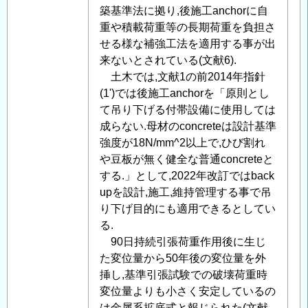
明
築基準法に拠り,後施工anchorに自
用
重や積載荷重等の長期荷重を負担さ
ア
せる様な補強工法を適用する事が出
ン
来ないとされている(文献6).
カ
土木では,文献1の前2014年指針
ー
(1')では後施工anchorを「原則とし
ボ
て吊り下げる付帯設備に使用しては
ル
成らない.母材のconcreteは設計基準
ト
強度が18N/mm^2以上で,ひび割れ
の
や豆板が無く健全な普通concreteと
現
する.」として,2022年改訂ではback
地
upを設計,施工,維持管理する事で吊
引
り下げ目的にも適用できるとしてい
抜
る.
試
90日持続引張荷重作用後に生じ
験
た変位量から50年後の変位量を外
に
挿し,基準引張試験での破壊荷重時
つ
変位量よりも小さく安定しているの
い
は金属系拡底式と報じられた(文献