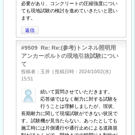
考)
必要があり、コンクリートの圧縮強度につい
ト
ても現地試験の検討を進めていきたいと思い
ン
ます。
ネ
返信
ル
照
明
#9509
Re: Re:(参考)トンネル照明用
用
アンカーボルトの現地引抜試験につい
ア
て
ン
投稿者
玉井
|
投稿日時
2024/10/02(水)
カ
15:51
ー
ボ
中
続いて質問させていただきます。
ル
筋
応答値ではなく耐力に対する試験を
ト
智
行うことは理解しましたが、現状、
の
之
長期耐力に関して現場試験ができない状況で
現
に
す。試験機が見当たらない、あったとしても
地
よ
施工時には片側通行や通行止めによる道路規
引