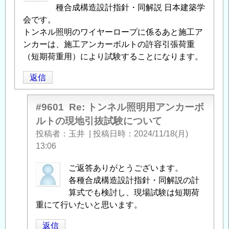
の
種合成構造設計指針・同解説 日本建築学
返
会です。
信
トンネル照明のワイヤーロープに係るあと施工ア
ンカーは、施工アンカーボルトの許容引張荷重
（短期荷重用）により試験することになります。
返信
#9601
Re: トンネル照明用アンカーボ
ルトの現地引抜試験について
投稿者
玉井
|
投稿日時
2024/11/18(月)
13:06
匿
ご返答ありがとうございます。
名
各種合成構造設計指針・同解説の計
投
算式でも検討し、現場試験は短期荷
稿
重にて行いたいと思います。
者
返信