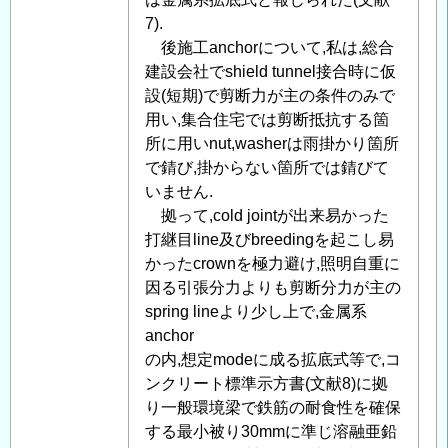
て
7).
」
へ
後施工anchorについて,私は,総合
の
建設会社でshield tunnel接合時に仮
返
設(短期)で剪断力が主の条件のみで
信
用い,集合住宅では剪断抵抗する箇
所に用いnut,washerは雨掛かり箇所
で錆び,掛からない箇所では錆びて
いません.
拠って,cold jointが出来易かった
打継目line及びbreedingを起こし易
かったcrownを極力避け,照明自重に
因る引張分力よりも剪断分力が主の
spring lineより少し上で,金属系
anchor
の内,想定modeに成る拡底式等で,コ
ンクリート標準示方書(文献8)に拠
り一般環境梁で鉄筋の耐食性を確保
する最小被り30mmに準じ溶融亜鉛