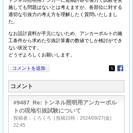
トンネル照明用アンカーに短期許容引張力で試験を実
施しても問題はないとは考えますが、各部位に対する
適切な引抜力の考え方を理解したく質問いたしまし
た。
なお設計資料が手元にないため、アンカーボルトの施
工条件から求めた引抜計算書の数値でしか検討ができ
ない状況です。
どうぞよろしくお願いします。
コメントを追加
Opens in
Opens
コメント
#9487
Re: トンネル照明用アンカーボル
トの現地引抜試験について
投稿者
くろくろ
|
投稿日時
2024/09/27(金)
22:45