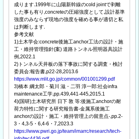
成ります.1999年に山陽新幹線のcold jointで剥離
した事も有り,concreteの圧縮強度として,設計基準
強度のみならず現地の強度を確める事が適切と私
は判断します.
参考文献
1)土木学会:concrete後施工anchor工法の設計・施
工・維持管理指針(案) 道路トンネル照明器具設計
例,2022.1
2)トンネル天井板の落下事故に関する調査・検討
委員会:報告書,p22-28,2013.6
https://www.mlit.go.jp/common/001001299.pdf
3)橋本 綱太郎・菊川 滋・二羽 淳一郎:社会infra
maintenance工学,pp.439,441-445,2015.1
4)(国研)土木研究所 日下 敦 等:後施工anchorの耐
荷力特性に関する研究報告書-金属系後施工
anchorの設計・施工・維持管理上の留意点-,pp.2-
3・4,3-5・6,4-6・7,2023.3
https://www.pwri.go.jp/team/imarrc/research/tech-
info/tec4436.pdf