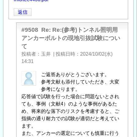
返信
#9508
Re: Re:(参考)トンネル照明用
アンカーボルトの現地引抜試験につい
て
投稿者
玉井
|
投稿日時
2024/10/02(水)
14:31
中
ご返答ありがとうございます。
筋
参考文献も添付していただき、大変
智
参考になります。
之
応答値で試験を行った場合に問題ないとされ
に
ても、事例（文献4）のような事例があるた
よ
め、将来的な落下のリスクを考慮すると、ご
る
指摘の通り耐力での試験が適切だと考えてい
「
ます。
Re:
(参
また、アンカーの選定についても慎重に行う