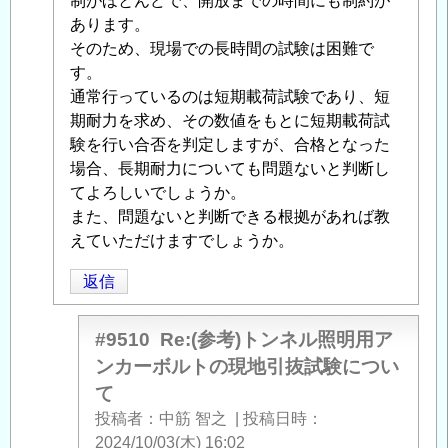
る
制がほとんどで、開放までの時間にも制約が
抜
「
あります。
Re:
試
(参
そのため、現場での長時間の試験は困難で
験
考)
す。
に
ト
通常行っているのは短期載荷試験であり、短
つ
ン
期耐力を求め、その数値をもとに短期載荷試
い
ネ
験を行い合否を判定しますが、合格となった
て
」
ル
場合、長期耐力についても問題ないと判断し
へ
照
てよろしいでしょうか。
の
明
また、問題ないと判断できる根拠があれば教
返
用
えていただけますでしょうか。
信
ア
返信
ン
カ
ー
#9510
Re:(参考)トンネル照明用ア
ボ
ンカーボルトの現地引抜試験につい
ル
て
ト
投稿者
中筋 智之
|
投稿日時
の
2024/10/03(木) 16:02