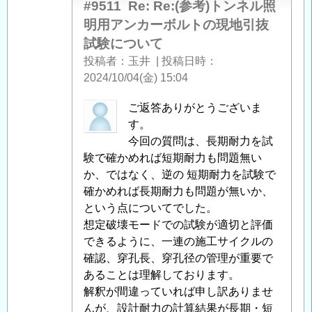
て
」
#9511
Re: Re:(参考)トンネル照
へ
明用アンカーボルトの現地引抜
の
試験について
返
投稿者
玉井
|
投稿日時
信
2024/10/04(金) 15:04
中
ご返答ありがとうございま
筋
す。
智
今回の質問は、長期耐力を試
之
験で確かめれば短期耐力も問題無い
に
か、ではなく、逆の 短期耐力を試験で
よ
確かめれば長期耐力も問題が無いか、
る
という点についてでした。
「
想定破壊モードでの試験が適切と評価
Re:
(参
できるように、一連の施工サイクルの
考)
確認、穿孔長、穿孔径の管理が重要で
ト
あることは理解しております。
ン
解釈が間違っていれば申し訳ありませ
ネ
んが、設計耐力の計算結果が長期・短