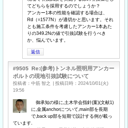
引
明
てどちらを採用するのでしょうか？
抜
用
アンカー1本の性能を確認する場合は、
試
ア
Rd（=1577N）が適切かと思います。それ
験
ン
とも施工条件を考慮したアンカー1本あた
に
カ
りの349.2Nの値で引抜試験を行うべき
つ
ー
か、悩んでいます。
い
ボ
て
」
ル
返信
へ
ト
の
の
#9505
Re:(参考)トンネル照明用アンカー
返
現
ボルトの現地引抜試験について
信
地
投稿者
中筋 智之
|
投稿日時
2024/10/01(火)
引
19:56
抜
試
御承知の様に,土木学会指針(案)(文献1)
験
に,金属anchorについて,main部を長期
に
で,back up部を短期で設計する例が載っ
つ
ています.
い