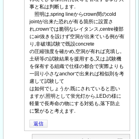
用
事と私は判断します.
ア
照明は,spring lineからcrown間のcold
ン
jointが出来た恐れが有る箇所に設置さ
カ
れ,crownでは脆弱なレイタンス,centre褄部
ー
にair抜きを設けず空洞が出来ている例が有
ボ
り,非破壊試験で既設concrete
ル
の圧縮強度を確かめ,空洞が有れば充填し,
ト
土研等の試験結果を援用する,又は,試験機
の
を保有する組織で仕様の都合で実際よりも
現
一回り小さなanchorで出来れば相似則を考
地
慮して試験して
引
は如何でしょうか.既にされていると思い
抜
ますが,照明として蛍光灯から,LEDの様に
試
軽量で長寿命の物にする対処も,落下防止
験
に繋がると考えます.
に
返信
つ
い