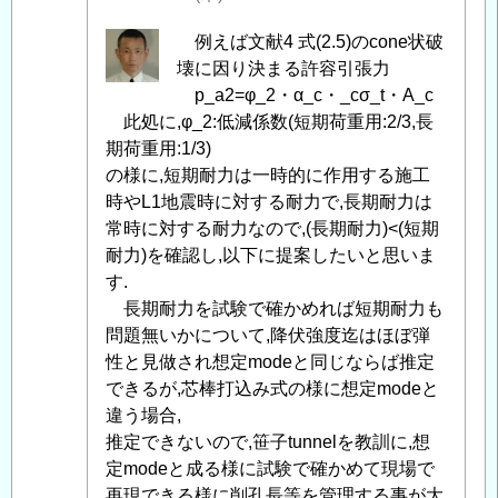
現
地
匿
例えば文献4 式(2.5)のcone状破
引
名
壊に因り決まる許容引張力
抜
投
p_a2=φ_2・α_c・_cσ_t・A_c
試
稿
此処に,φ_2:低減係数(短期荷重用:2/3,長
験
者
期荷重用:1/3)
に
に
の様に,短期耐力は一時的に作用する施工
つ
よ
時やL1地震時に対する耐力で,長期耐力は
い
る
常時に対する耐力なので,(長期耐力)<(短期
て
」
「
耐力)を確認し,以下に提案したいと思いま
Re:
へ
Re:
す.
の
(参
長期耐力を試験で確かめれば短期耐力も
返
考)
問題無いかについて,降伏強度迄はほぼ弾
信
ト
性と見做され想定modeと同じならば推定
ン
できるが,芯棒打込み式の様に想定modeと
ネ
違う場合,
ル
推定できないので,笹子tunnelを教訓に,想
照
定modeと成る様に試験で確かめて現場で
明
再現できる様に削孔長等を管理する事が大