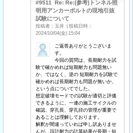
て
」
#9511
Re: Re:(参考)トンネル照
へ
明用アンカーボルトの現地引抜
の
試験について
返
投稿者
玉井
|
投稿日時
信
2024/10/04(金) 15:04
中
ご返答ありがとうございま
筋
す。
智
今回の質問は、長期耐力を試
之
験で確かめれば短期耐力も問題無い
に
か、ではなく、逆の 短期耐力を試験で
よ
確かめれば長期耐力も問題が無いか、
る
という点についてでした。
「
想定破壊モードでの試験が適切と評価
Re:
(参
できるように、一連の施工サイクルの
考)
確認、穿孔長、穿孔径の管理が重要で
ト
あることは理解しております。
ン
解釈が間違っていれば申し訳ありませ
ネ
んが、設計耐力の計算結果が長期・短