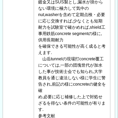
鍍金又はSUS製とし,漏水が掛から
ない環境に極力して気中の
nut,washerを含めて定期点検・必要
に応じ交換すれば,少なくとも短期
耐力を試験室で確かめれば,shield工
事用鉄筋concrete segmentの様に,
供用長期耐力
を確保できる可能性が高く成ると考
えます.
山岳tunnelの現場打concrete覆工
については,一部の団塊世代が加水
した事が技術士会でも知られ,大学
教員を通じ違法しない様に学生に警
告され,前記の様にconcreteの健全を
確
め,必要に応じ補修した上で対処せ
ざるを得ない条件の可能性が有りま
す.
参考文献