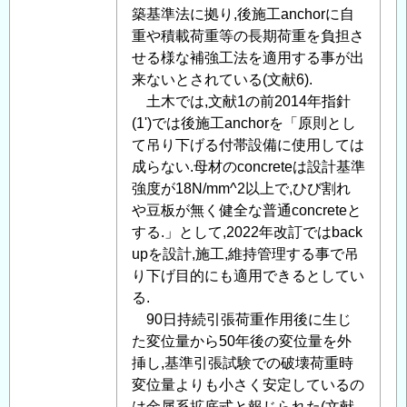
明
築基準法に拠り,後施工anchorに自
用
重や積載荷重等の長期荷重を負担さ
ア
せる様な補強工法を適用する事が出
ン
来ないとされている(文献6).
カ
土木では,文献1の前2014年指針
ー
(1')では後施工anchorを「原則とし
ボ
て吊り下げる付帯設備に使用しては
ル
成らない.母材のconcreteは設計基準
ト
強度が18N/mm^2以上で,ひび割れ
の
や豆板が無く健全な普通concreteと
現
する.」として,2022年改訂ではback
地
upを設計,施工,維持管理する事で吊
引
り下げ目的にも適用できるとしてい
抜
る.
試
90日持続引張荷重作用後に生じ
験
た変位量から50年後の変位量を外
に
挿し,基準引張試験での破壊荷重時
つ
変位量よりも小さく安定しているの
い
は金属系拡底式と報じられた(文献