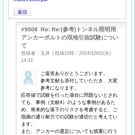
返信
#9508
Re: Re:(参考)トンネル照明用
アンカーボルトの現地引抜試験につい
て
投稿者
玉井
|
投稿日時
2024/10/02(水)
14:31
中
ご返答ありがとうございます。
筋
参考文献も添付していただき、大変
智
参考になります。
之
応答値で試験を行った場合に問題ないとされ
に
ても、事例（文献4）のような事例があるた
よ
め、将来的な落下のリスクを考慮すると、ご
る
指摘の通り耐力での試験が適切だと考えてい
「
ます。
Re:
(参
また、アンカーの選定についても慎重に行う