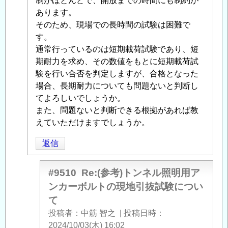
る
制がほとんどで、開放までの時間にも制約が
抜
「
あります。
Re:
試
(参
そのため、現場での長時間の試験は困難で
験
考)
す。
に
ト
通常行っているのは短期載荷試験であり、短
つ
ン
期耐力を求め、その数値をもとに短期載荷試
い
ネ
験を行い合否を判定しますが、合格となった
て
」
ル
場合、長期耐力についても問題ないと判断し
へ
照
てよろしいでしょうか。
の
明
また、問題ないと判断できる根拠があれば教
返
用
えていただけますでしょうか。
信
ア
返信
ン
カ
ー
#9510
Re:(参考)トンネル照明用ア
ボ
ンカーボルトの現地引抜試験につい
ル
て
ト
投稿者
中筋 智之
|
投稿日時
の
2024/10/03(木) 16:02