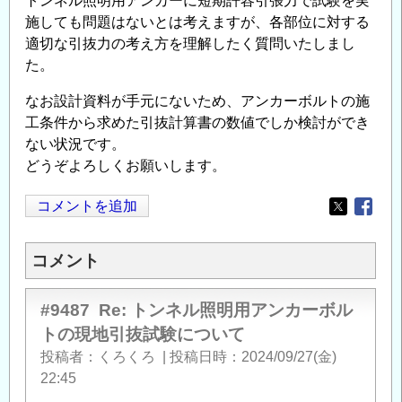
トンネル照明用アンカーに短期許容引張力で試験を実
施しても問題はないとは考えますが、各部位に対する
適切な引抜力の考え方を理解したく質問いたしまし
た。
なお設計資料が手元にないため、アンカーボルトの施
工条件から求めた引抜計算書の数値でしか検討ができ
ない状況です。
どうぞよろしくお願いします。
コメントを追加
Opens in
Opens
コメント
#9487
Re: トンネル照明用アンカーボル
トの現地引抜試験について
投稿者
くろくろ
|
投稿日時
2024/09/27(金)
22:45