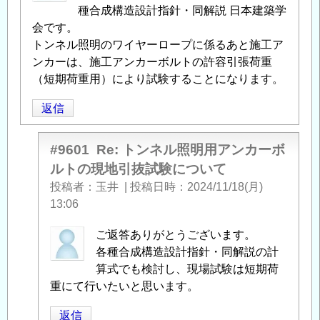
の
種合成構造設計指針・同解説 日本建築学
返
会です。
信
トンネル照明のワイヤーロープに係るあと施工ア
ンカーは、施工アンカーボルトの許容引張荷重
（短期荷重用）により試験することになります。
返信
#9601
Re: トンネル照明用アンカーボ
ルトの現地引抜試験について
投稿者
玉井
|
投稿日時
2024/11/18(月)
13:06
匿
ご返答ありがとうございます。
名
各種合成構造設計指針・同解説の計
投
算式でも検討し、現場試験は短期荷
稿
重にて行いたいと思います。
者
返信