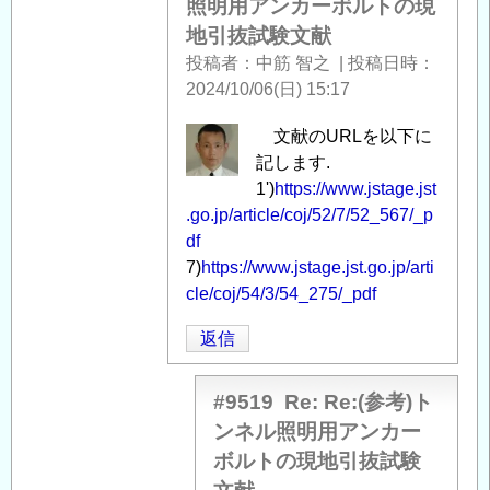
照明用アンカーボルトの現
地引抜試験文献
投稿者
中筋 智之
|
投稿日時
2024/10/06(日) 15:17
中
文献のURLを以下に
筋
記します.
智
1')
https://www.jstage.jst
之
.go.jp/article/coj/52/7/52_567/_p
に
df
よ
7)
https://www.jstage.jst.go.jp/arti
る
cle/coj/54/3/54_275/_pdf
「
Re:
返信
(参
考)
ト
#9519
Re: Re:(参考)ト
ン
ンネル照明用アンカー
ネ
ボルトの現地引抜試験
ル