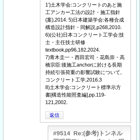
1')土木学会:コンクリートのあと施
工アンカー工法の設計・施工指針
(案),2014. 5)日本建築学会:各種合成
構造設計指針・同解説,p268,2010.
6)(公社)日本コンクリート工学会:技
士・主任技士研修
textbook,pp96,182,2024.
7)青木圭一・西田宏司・花島崇・高
橋宗臣:後施工anchorに於ける長期
持続引張荷重の影響試験について,
コンクリート工学,2016.3
8)土木学会:コンクリート標準示方
書[構造性能照査編],pp.119-
121,2002.
返信
#9514
Re:(参考)トンネル