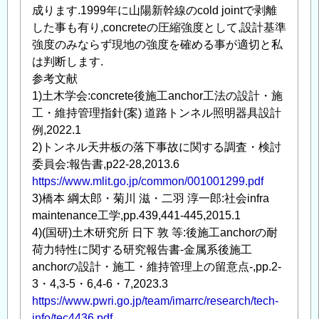
成ります.1999年に山陽新幹線のcold jointで剥離
した事も有り,concreteの圧縮強度として,設計基準
強度のみならず現地の強度を確める事が適切と私
は判断します.
参考文献
1)土木学会:concrete後施工anchor工法の設計・施
工・維持管理指針(案) 道路トンネル照明器具設計
例,2022.1
2)トンネル天井板の落下事故に関する調査・検討
委員会:報告書,p22-28,2013.6
https://www.mlit.go.jp/common/001001299.pdf
3)橋本 綱太郎・菊川 滋・二羽 淳一郎:社会infra
maintenance工学,pp.439,441-445,2015.1
4)(国研)土木研究所 日下 敦 等:後施工anchorの耐
荷力特性に関する研究報告書-金属系後施工
anchorの設計・施工・維持管理上の留意点-,pp.2-
3・4,3-5・6,4-6・7,2023.3
https://www.pwri.go.jp/team/imarrc/research/tech-
info/tec4436.pdf