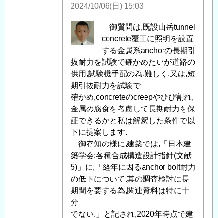
に
2024/10/06(日) 15:03
つ
い
匿
御質問は,既設山岳tunnel
て
」
名
concrete覆工に照明を設置
へ
投
する金属系anchorの長期引
の
稿
抜耐力を試験で確かめたいが道路の
返
者
供用,試験機手配の為,難しく,又は,短
信
に
期引抜耐力を試験で
よ
確かめ,concreteのcreepやひび割れ,
る
金属の腐食を考慮して長期耐力を保
「
証できるかと私は解釈した条件で以
Re:
Re:
下に提案します.
(参
御存知の様に,建築では,「日本建
考)
築学会:各種合成構造設計指針(文献
ト
5)」に,「経年に因るanchor bolt耐力
ン
の低下について,其の調査検討に長
ネ
期間を要する為,関連資料は特に十
ル
分
照
でない.」と記され,2020年時点で建