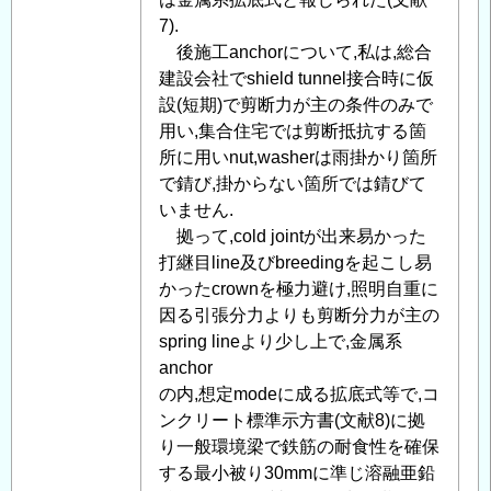
て
7).
」
へ
後施工anchorについて,私は,総合
の
建設会社でshield tunnel接合時に仮
返
設(短期)で剪断力が主の条件のみで
信
用い,集合住宅では剪断抵抗する箇
所に用いnut,washerは雨掛かり箇所
で錆び,掛からない箇所では錆びて
いません.
拠って,cold jointが出来易かった
打継目line及びbreedingを起こし易
かったcrownを極力避け,照明自重に
因る引張分力よりも剪断分力が主の
spring lineより少し上で,金属系
anchor
の内,想定modeに成る拡底式等で,コ
ンクリート標準示方書(文献8)に拠
り一般環境梁で鉄筋の耐食性を確保
する最小被り30mmに準じ溶融亜鉛