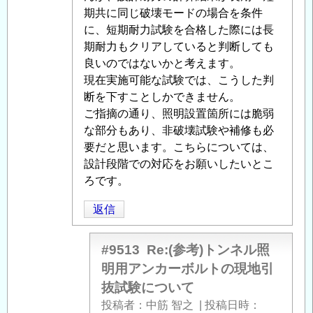
ル
期共に同じ破壊モードの場合を条件
照
に、短期耐力試験を合格した際には長
明
期耐力もクリアしていると判断しても
用
良いのではないかと考えます。
ア
現在実施可能な試験では、こうした判
ン
断を下すことしかできません。
カ
ご指摘の通り、照明設置箇所には脆弱
ー
な部分もあり、非破壊試験や補修も必
ボ
要だと思います。こちらについては、
ル
設計段階での対応をお願いしたいとこ
ト
ろです。
の
返信
現
地
引
#9513
Re:(参考)トンネル照
抜
明用アンカーボルトの現地引
試
抜試験について
験
投稿者
中筋 智之
|
投稿日時