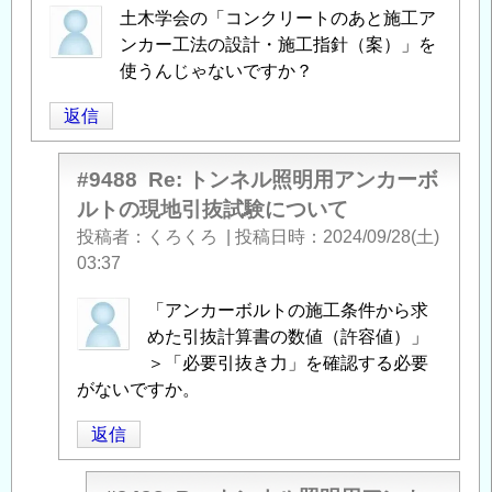
土木学会の「コンクリートのあと施工ア
ンカー工法の設計・施工指針（案）」を
使うんじゃないですか？
返信
#9488
Re: トンネル照明用アンカーボ
ルトの現地引抜試験について
投稿者
くろくろ
|
投稿日時
2024/09/28(土)
03:37
匿
「アンカーボルトの施工条件から求
名
めた引抜計算書の数値（許容値）」
投
＞「必要引抜き力」を確認する必要
稿
がないですか。
者
返信
に
よ