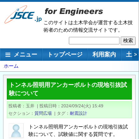
メ
イ
ン
このサイトは土木学会が運営する土木技
コ
術者のための情報交流サイトです。
ン
検
テ
索
ン
メインナビゲーション
メニュー
トップページ
利用案内
土木
>
ツ
に
パ
ホーム
移
ン
動
く
トンネル照明用アンカーボルトの現地引抜試
ず
験について
投稿者
玉井
|
投稿日時
2024/09/24(火) 15:49
セクション
質問広場
|
タグ
耐震設計
トンネル照明用アンカーボルトの現地引抜試
験について、試験値に関する質問です。