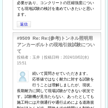
考)
必要があり、コンクリートの圧縮強度につい
ト
ても現地試験の検討を進めていきたいと思い
ン
ます。
ネ
返信
ル
照
明
#9509
Re: Re:(参考)トンネル照明用
用
アンカーボルトの現地引抜試験につい
ア
て
ン
投稿者
玉井
|
投稿日時
2024/10/02(水)
カ
15:51
ー
ボ
中
続いて質問させていただきます。
ル
筋
応答値ではなく耐力に対する試験を
ト
智
行うことは理解しましたが、現状、
の
之
長期耐力に関して現場試験ができない状況で
現
に
す。試験機が見当たらない、あったとしても
地
よ
施工時には片側通行や通行止めによる道路規
引