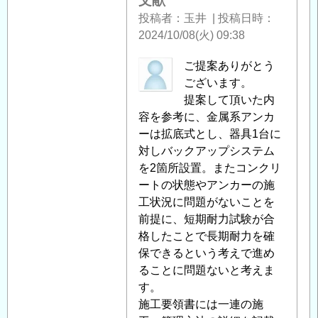
文献
照
投稿者
玉井
|
投稿日時
明
2024/10/08(火) 09:38
用
ア
中
ご提案ありがとう
ン
筋
ございます。
カ
智
提案して頂いた内
ー
之
容を参考に、金属系アンカ
ボ
に
ーは拡底式とし、器具1台に
ル
よ
対しバックアップシステム
ト
る
を2箇所設置。またコンクリ
の
「
ートの状態やアンカーの施
Re:
現
(参
工状況に問題がないことを
地
考)
前提に、短期耐力試験が合
引
ト
格したことで長期耐力を確
抜
ン
保できるという考えで進め
試
ネ
ることに問題ないと考えま
験
ル
す。
に
照
施工要領書には一連の施
つ