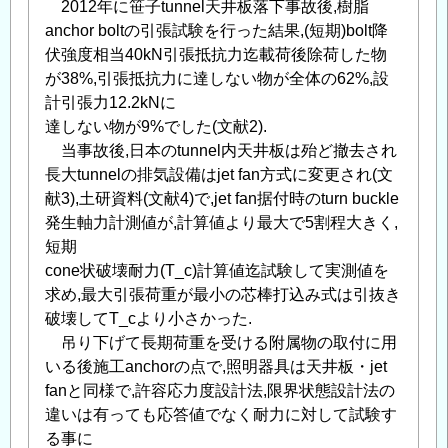
2012年に笹子tunnel天井板落下事故後,樹脂
て
」
anchor boltの引張試験を行った結果,(短期)bolt降
へ
伏強度相当40kN引張抵抗力迄載荷後除荷した物
の
が38%,引張抵抗力に達しない物が全体の62%,設
返
計引張力12.2kNに
信
達しない物が9%でした(文献2).
当事故後,日本のtunnel内天井板は殆ど撤去され
長大tunnelの排気設備はjet fan方式に変更され(文
献3),土研資料(文献4)で,jet fan据付時のturn buckle
発生軸力計測値が,計算値より最大で5割程大きく,
短期
cone状破壊耐力(T_c)計算値迄試験して実測値を
求め,最大引張荷重が最小の芯棒打込み式は引抜き
破壊してT_cより小さかった.
吊り下げて長期荷重を受ける附属物の取付に用
いる後施工anchorの点で,照明器具は天井板・jet
fanと同様で,許容応力度設計法,限界状態設計法の
違いは有っても応答値でなく耐力に対して試験す
る事に