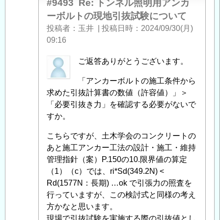
る
#9493
Re: トンネル照明用アンカ
「
Re:
ーボルトの現地引抜試験について
ト
投稿者
玉井
|
投稿日時
2024/09/30(月)
ン
09:16
ネ
ル
匿
ご返答ありがとうございます。
照
名
「アンカーボルトの施工条件から
明
投
求めた引抜計算書の数値（許容値）」＞
用
稿
「必要引抜き力」を確認する必要がないで
ア
者
すか。
ン
に
カ
よ
こちらですが、土木学会のコンクリートの
ー
る
あと施工アンカー工法の設計・施工・維持
ボ
「
Re:
管理指針（案）P.150の10.限界値の算定
ル
ト
（1）（c）では、ri*Sd(349.2N) <
ト
ン
Rd(1577N：長期) …ok で引張力の照査を
の
ネ
行っていますが、この検討式と同様の考え
現
ル
方かなと思います。
地
照
現場で引抜試験を実施する際の引抜値とし