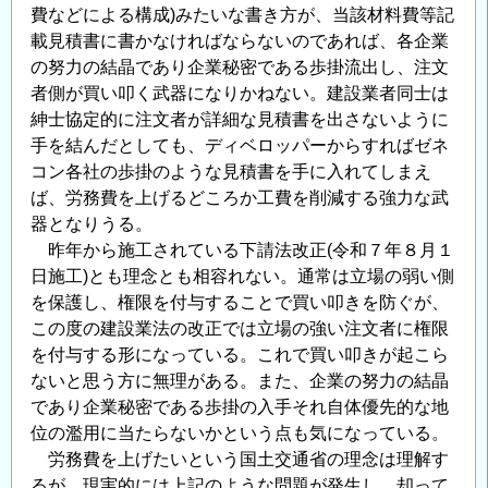
費などによる構成)みたいな書き方が、当該材料費等記
載見積書に書かなければならないのであれば、各企業
の努力の結晶であり企業秘密である歩掛流出し、注文
者側が買い叩く武器になりかねない。建設業者同士は
紳士協定的に注文者が詳細な見積書を出さないように
手を結んだとしても、ディベロッパーからすればゼネ
コン各社の歩掛のような見積書を手に入れてしまえ
ば、労務費を上げるどころか工費を削減する強力な武
器となりうる。
昨年から施工されている下請法改正(令和７年８月１
日施工)とも理念とも相容れない。通常は立場の弱い側
を保護し、権限を付与することで買い叩きを防ぐが、
この度の建設業法の改正では立場の強い注文者に権限
を付与する形になっている。これで買い叩きが起こら
ないと思う方に無理がある。また、企業の努力の結晶
であり企業秘密である歩掛の入手それ自体優先的な地
位の濫用に当たらないかという点も気になっている。
労務費を上げたいという国土交通省の理念は理解す
るが、現実的には上記のような問題が発生し、却って