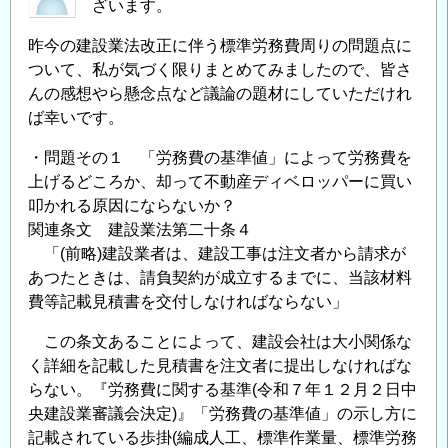
ざいます。
昨今の建設業法改正に伴う標準労務費周りの問題点に
ついて、私が気づく限りまとめてみましたので、皆さ
んの感想やら懸念点など議論の題材にしていただけれ
ば幸いです。
・問題その１ 「労務費の基準値」によって労務費を
上げるどころか、却って不動産ディベロッパーに買い
叩かれる原因にならないか？
関連条文 建設業法第二十条４
「(前略)建設業者は、建設工事は注文者から請求が
あつたときは、請負契約が成立するまでに、当該材料
費等記載見積書を交付しなければならない」
この条文あることによって、建設会社は大小関係な
く詳細を記載した見積書を注文者に提出しなければな
らない。『労務費に関する基準(令和７年１２月２日中
央建設業審議会決定)』「労務費の基準値」の示し方に
記載されている歩掛(編成人工、標準作業量、標準労務