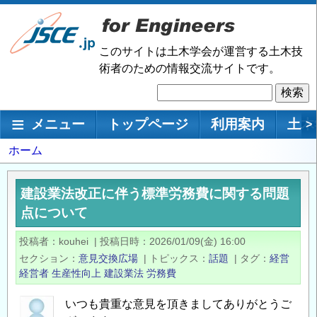
メ
イ
ン
このサイトは土木学会が運営する土木技
コ
術者のための情報交流サイトです。
ン
検
テ
索
ン
メインナビゲーション
メニュー
トップページ
利用案内
土木
>
ツ
に
パ
ホーム
移
ン
動
く
建設業法改正に伴う標準労務費に関する問題
ず
点について
投稿者
kouhei
|
投稿日時
2026/01/09(金) 16:00
セクション
意見交換広場
|
トピックス
話題
|
タグ
経営
経営者
生産性向上
建設業法
労務費
いつも貴重な意見を頂きましてありがとうご