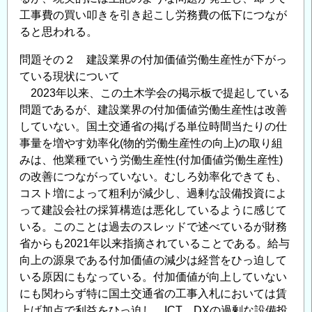
工事費の買い叩きを引き起こし労務費の低下につなが
ると思われる。
問題その２ 建設業界の付加価値労働生産性が下がっ
ている現状について
2023年以来、この土木学会の掲示板で提起している
問題であるが、建設業界の付加価値労働生産性は改善
していない。国土交通省の掲げる単位時間当たりの仕
事量を増やす効率化(物的労働生産性の向上)の取り組
みは、他業種でいう労働生産性(付加価値労働生産性)
の改善につながっていない。むしろ効率化できても、
コスト増によって粗利が減少し、過剰な設備投資によ
って建設会社の採算構造は悪化しているように感じて
いる。このことは過去のスレッドで述べているが財務
省からも2021年以来指摘されていることである。給与
向上の源泉である付加価値の減少は経営をひっ迫して
いる原因にもなっている。付加価値が向上していない
にも関わらず特に国土交通省の工事入札においては賃
上げ加点で利益をひっ迫し、ICT、DXの過剰な設備投