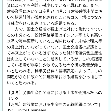
資によっても利益が減少していると思われる。また、
建築業界においては令和7年4月より建築確認申請にお
いて構造計算が義務化されたこともコスト増につなが
り経営をひっ迫させている課題である。
一方で、国土交通省が賃上げに対して焦れてきてい
るのも分かる。設計労務単価はインフレ率よりも高い
水準で毎年更新しているにも関わらず、末端の職人等
の賃上げにつながっていない。国土交通省の思惑とし
て本来上がっているはずであった付加価値労働生産性
は向上していないことに起因しているが、この点認識
している者が非常に少数であるため今後も改善が難し
いと思われる。標準労務費の基準設定によって、この
問題がさらに致命的に建設業おける経営をひっ迫して
いくと思われる。
【参考】労働生産性問題における土木学会掲示板への
リンク
【お礼】建設業における生産性の定義問題について |
JSCE.jp for Engineers