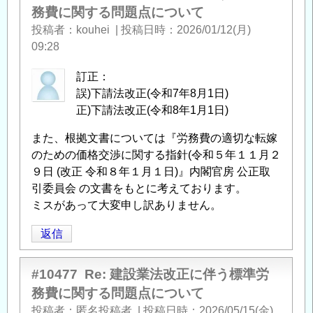
務費に関する問題点について
投稿者
kouhei
|
投稿日時
2026/01/12(月)
09:28
訂正：
誤)下請法改正(令和7年8月1日)
正)下請法改正(令和8年1月1日)
また、根拠文書については『労務費の適切な転嫁
のための価格交渉に関する指針(令和５年１１月２
９日 (改正 令和８年１月１日)』内閣官房 公正取
引委員会 の文書をもとに考えております。
ミスがあって大変申し訳ありません。
返信
#10477
Re: 建設業法改正に伴う標準労
務費に関する問題点について
投稿者
匿名投稿者
|
投稿日時
2026/05/15(金)