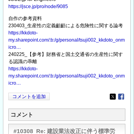
https://jsce.jp/pro/node/9085
自作の参考資料
230403_生産性の定義齟齬による危険性に関する論考
https://kkdoto-
my.sharepoint.com/:b:/g/personal/tsuji002_kkdoto_onm
icro…
240225_【参考】財務省と国土交通省の生産性に関す
る認識の乖離
https://kkdoto-
my.sharepoint.com/:b:/g/personal/tsuji002_kkdoto_onm
icro…
コメントを追加
Opens in
Opens
コメント
#10308
Re: 建設業法改正に伴う標準労