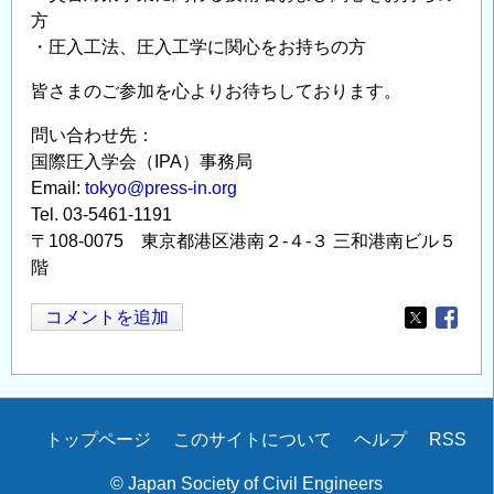
方
・圧入工法、圧入工学に関心をお持ちの方
皆さまのご参加を心よりお待ちしております。
問い合わせ先：
国際圧入学会（IPA）事務局
Email:
tokyo@press-in.org
Tel. 03-5461-1191
〒108-0075 東京都港区港南２-４-３ 三和港南ビル５
階
コメントを追加
Opens in
Opens
Secondary
トップページ
このサイトについて
ヘルプ
RSS
menu
© Japan Society of Civil Engineers