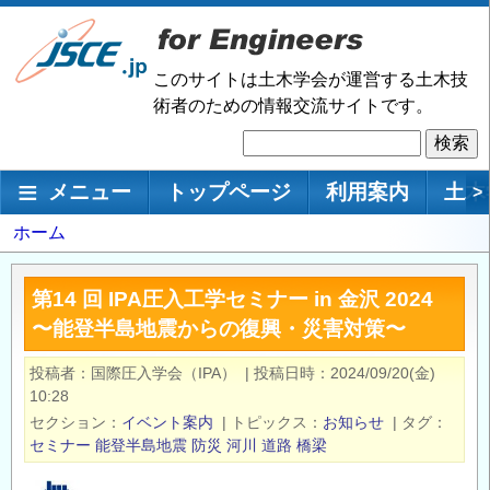
メ
イ
ン
このサイトは土木学会が運営する土木技
コ
術者のための情報交流サイトです。
ン
検
テ
索
ン
メインナビゲーション
メニュー
トップページ
利用案内
土木
>
ツ
に
パ
ホーム
移
ン
動
く
第14 回 IPA圧⼊⼯学セミナー in ⾦沢 2024
ず
〜能登半島地震からの復興・災害対策〜
投稿者
国際圧入学会（IPA）
|
投稿日時
2024/09/20(金)
10:28
セクション
イベント案内
|
トピックス
お知らせ
|
タグ
セミナー
能登半島地震
防災
河川
道路
橋梁