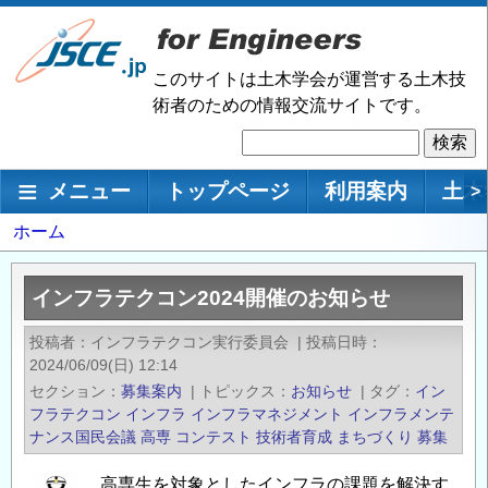
メ
イ
ン
このサイトは土木学会が運営する土木技
コ
術者のための情報交流サイトです。
ン
検
テ
索
ン
メインナビゲーション
メニュー
トップページ
利用案内
土木
>
ツ
に
パ
ホーム
移
ン
動
く
インフラテクコン2024開催のお知らせ
ず
投稿者
インフラテクコン実行委員会
|
投稿日時
2024/06/09(日) 12:14
セクション
募集案内
|
トピックス
お知らせ
|
タグ
イン
フラテクコン
インフラ
インフラマネジメント
インフラメンテ
ナンス国民会議
高専
コンテスト
技術者育成
まちづくり
募集
高専生を対象としたインフラの課題を解決す