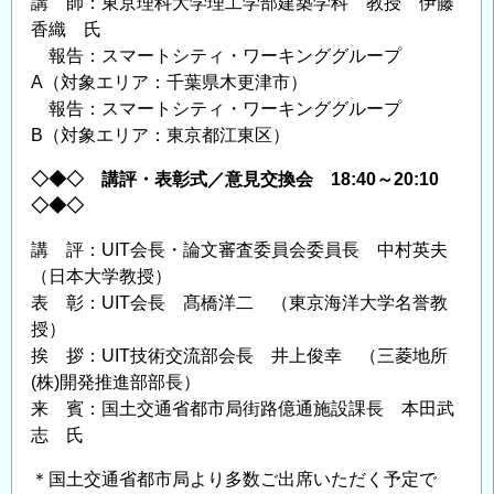
講 師：東京理科大学理工学部建築学科 教授 伊藤
香織 氏
報告：スマートシティ・ワーキンググループ
A（対象エリア：千葉県木更津市）
報告：スマートシティ・ワーキンググループ
B（対象エリア：東京都江東区）
◇◆◇ 講評・表彰式／意見交換会 18:40～20:10
◇◆◇
講 評：UIT会長・論文審査委員会委員長 中村英夫
（日本大学教授）
表 彰：UIT会長 髙橋洋二 （東京海洋大学名誉教
授）
挨 拶：UIT技術交流部会長 井上俊幸 （三菱地所
(株)開発推進部部長）
来 賓：国土交通省都市局街路億通施設課長 本田武
志 氏
＊国土交通省都市局より多数ご出席いただく予定で