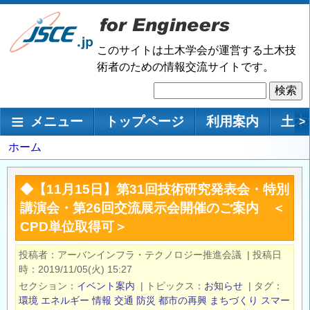
メ
イ
ン
このサイトは土木学会が運営する土木技
コ
術者のための情報交流サイトです。
ン
検
テ
索
ン
メインナビゲーション
メニュー
トップページ
利用案内
土木
>
ツ
に
パ
ホーム
移
ン
動
く
◆【11月15日】第31回技術研究発表会・特別
ず
講演会・第26回交流展示会開催のご案内 ＜
CPD単位取得可＞
投稿者
アーバンインフラ・テクノロジー推進会議
|
投稿日
時
2019/11/05(火) 15:27
セクション
イベント案内
|
トピックス
お知らせ
|
タグ
環境
エネルギー
情報
交通
防災
都市の再興
まちづくり
スマー