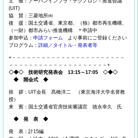
主 催：アーバンインフラ・テクノロジ－推進会議
(UIT)
協 賛：三菱地所㈱
後 援：国土交通省、東京都、（独）都市再生機構、
（一財）都市みらい推進機構 ＊申請中
参加申込：
申請フォーム
より事前にご登録ください
プログラム：
詳細／タイトル・発表者等
+－－－－－－－－－－－－－－－－－－－－－－－
－－－－－－－－－－－－－－－－－－－－+
◇◆◇ 技術研究発表会 13:15～17:05 ◇◆◇
◆ 開会式 ◆
挨 拶：UIT会長 髙橋洋二 （東京海洋大学名誉教
授）
来 賓：国土交通省官房技術審議官 徳永幸久 氏
◆ 発 表 ◆
発 表：計15編