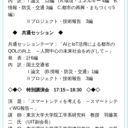
内 訳：Ⅰ論文 12編 （A.環境・エネルギー 4編 B.
情報・防災・交通 3編 C.都市の再興・まちづくり5
編）
Ⅱプロジェクト・技術報告 3編
◆ 共通セッション ◆
共通セッションテーマ：「AIとIoT活用による都市の
QOLの向上 ～人間中心の未来社会をめざして～」
発 表：計6編
内 訳：国土交通省
Ⅰ論文 (B.情報・防災・交通）1編
Ⅱプロジェクト・技術報告 3編
◇◆◇ 特別講演会 17:15～18:30 ◇◆◇
演 題：「スマートシティを考える ～スマートシテ
ィWG報告～」
講 師：東京大学大学院工学系研究科 教授 羽藤英
二 氏 （UIT副会長）