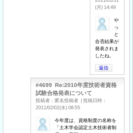
2011/01/31
(月) 14:49
匿
や
名
っ
投
と
稿
合否結果が
者
発表されま
に
したね。
よ
返信
る
「
Re:2010
年
#4699
Re:2010年度技術者資格
度
試験合格発表について
技
投稿者
匿名投稿者
|
投稿日時
術
2011/02/02(水) 08:55
者
資
匿
今年度は、資格制度の名称を
格
名
「土木学会認定土木技術者制