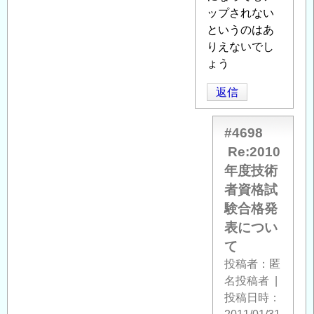
発
ップされない
表
というのはあ
に
りえないでし
つ
ょう
い
返信
て
」
へ
の
#4698
返
Re:2010
信
年度技術
者資格試
験合格発
表につい
て
投稿者
匿
名投稿者
|
投稿日時