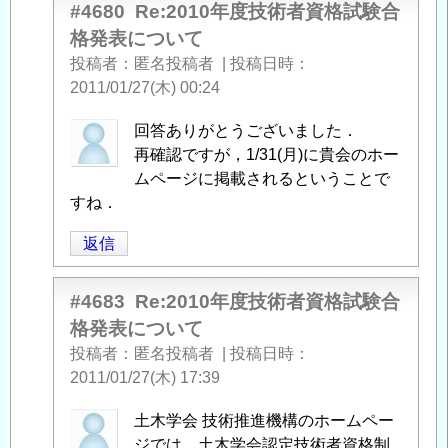
#4680
Re:2010年度技術者資格試験合
格発表について
投稿者
匿名投稿者
|
投稿日時
2011/01/27(木) 00:24
匿
回答ありがとうございました．
名
再確認ですが，1/31(月)に貴会のホー
投
ムページに掲載されるということで
稿
すね．
者
返信
に
よ
る
#4683
Re:2010年度技術者資格試験合
「
2010
格発表について
年
投稿者
匿名投稿者
|
投稿日時
度
2011/01/27(木) 17:39
技
術
匿
土木学会 技術推進機構のホームペー
者
名
ジでは、土木学会認定技術者資格制