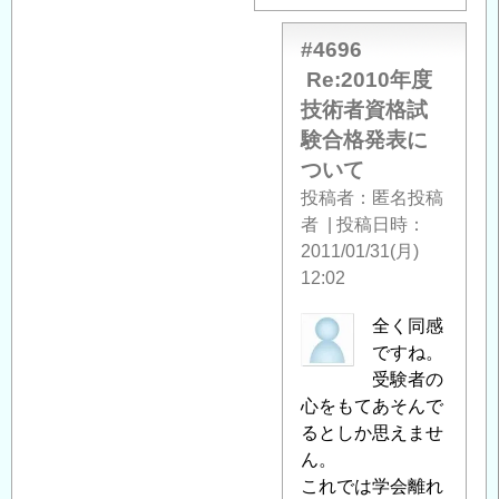
て
」
へ
#4696
の
Re:2010年度
返
技術者資格試
信
験合格発表に
ついて
投稿者
匿名投稿
者
|
投稿日時
2011/01/31(月)
12:02
匿
全く同感
名
ですね。
投
受験者の
稿
心をもてあそんで
者
るとしか思えませ
に
ん。
よ
これでは学会離れ