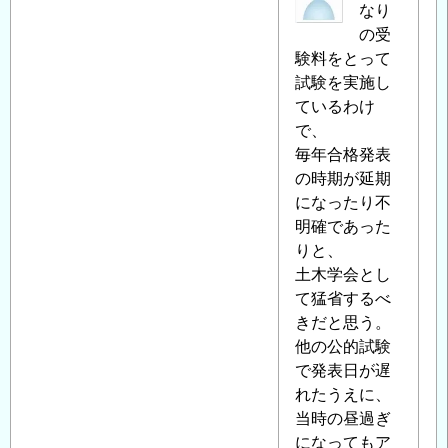
名
なり
へ
投
の受
の
稿
験料をとって
返
者
試験を実施し
信
に
ているわけ
よ
で、
る
毎年合格発表
「
の時期が延期
Re:2010
年
になったり不
度
明確であった
技
りと、
術
土木学会とし
者
て猛省するべ
資
きだと思う。
格
他の公的試験
試
で発表日が遅
験
れたうえに、
合
当時の昼過ぎ
格
になってもア