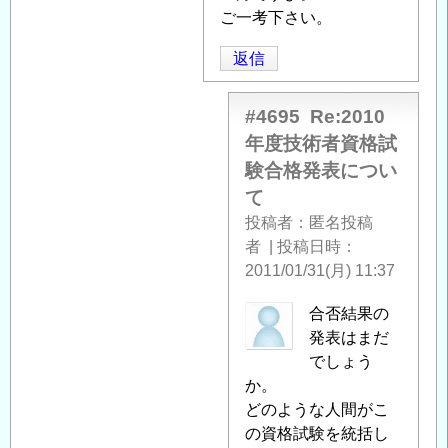
験
ご一考下さい。
合
返信
格
発
表
#4695
Re:2010
に
年度技術者資格試
つ
験合格発表につい
い
て
て
」
投稿者
匿名投稿
へ
者
|
投稿日時
の
2011/01/31(月) 11:37
返
信
匿
合否結果の
名
発表はまだ
投
でしょう
稿
か。
者
どのような人間がこ
に
の資格試験を統括し