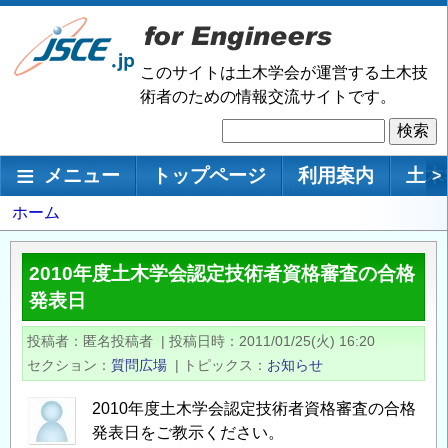
メ
イ
ン
このサイトは土木学会が運営する土木技
コ
術者のための情報交流サイトです。
ン
検
テ
索
ン
メインナビゲーション
メニュー
トップページ
利用案内
土木
>
ツ
に
パ
ホーム
移
ン
動
く
2010年度土木学会認定技術者資格審査の合格
ず
発表日
投稿者
匿名投稿者
|
投稿日時
2011/01/25(火) 16:20
セクション
質問広場
|
トピックス
お知らせ
2010年度土木学会認定技術者資格審査の合格
発表日をご教示ください。