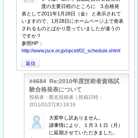
資
投
度の主要日程のところに 3.合格発
格
稿
表として2011年1月28日（金） と表示されて
試
者
いますので、1月28日にホームページ上で発表
験
に
されるものとばかり思っていましたが違うの
合
よ
ですか？
格
る
参照HP：
発
「
http://www.jsce.or.jp/opcet/02_schedule.shtml
2010
表
年
返信
に
度
つ
技
い
術
#4684
Re:2010年度技術者資格試
て
」
者
験合格発表について
へ
資
投稿者
匿名投稿者
|
投稿日時
の
格
2011/01/27(木) 18:16
返
試
信
験
匿
大変申し訳ありません。
合
名
諸事情により、１月３１日（月）
格
投
に延期させていただきました。