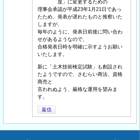
試
投
度」に変更するための
験
稿
理事会承認が平成23年1月21日であっ
合
者
たため、発表が遅れたものと推察いた
格
に
しますが、
発
よ
毎年のように、発表日前後に問い合わ
表
る
せがあるようなので、
に
「
合格発表日時を明確に示すようお願い
Re:2010
つ
年
いたします。
い
度
新に「土木技術検定試験」も創設され
て
」
技
たようですので、さむらい商法、資格
へ
術
商売と
の
者
言われぬよう、厳格な運用を望みま
返
資
す。
信
格
試
返信
験
合
格
発