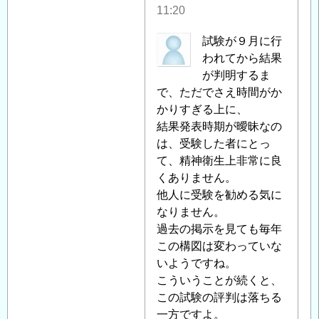
格
11:20
発
表
匿
試験が９月に行
に
名
われてから結果
つ
投
が判明するま
い
稿
で、ただでさえ時間がか
て
」
者
かりすぎる上に、
へ
に
結果発表時期が曖昧なの
の
よ
は、受験した者にとっ
返
る
て、精神衛生上非常に良
信
「
くありません。
Re:2010
年
他人に受験を勧める気に
度
なりません。
技
過去の掲示を見ても毎年
術
この構図は変わっていな
者
いようですね。
資
こういうことが続くと、
格
この試験の評判は落ちる
試
一方ですよ。