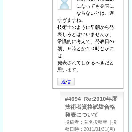
格
名
になっても発表に
試
投
ならないとは、遅
験
稿
すぎますね。
合
者
技術士のように早朝から発
格
に
表しろとはいいませんが、
発
よ
常識的に考えて、発表日の
表
る
朝、９時とか１０時とかに
に
「
は
Re:2010
つ
年
発表されてしかるべきだと
い
度
思います。
て
」
技
返信
へ
術
の
者
返
資
#4694
Re:2010年度
信
格
技術者資格試験合格
試
発表について
験
投稿者
匿名投稿者
|
投
合
稿日時
2011/01/31(月)