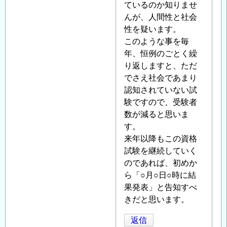
よ
ているのか知りませ
る
んが、人間性と社会
「
性を疑います。
Re:2010
年
このような事を毎
度
年、恒例のごとく繰
技
り返しますと、ただ
術
でさえ社会であまり
者
認知されていない試
資
験ですので、受験者
格
数が減ると思いま
試
す。
験
来年以降もこの資格
合
試験を継続していく
格
のであれば、初めか
発
ら「○月○日○時に結
表
果発表」と告知すべ
に
きだと思います。
つ
返信
い