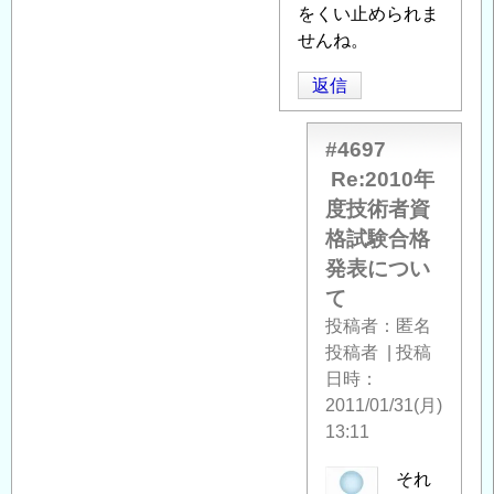
る
をくい止められま
「
せんね。
Re:2010
年
返信
度
技
術
#4697
者
Re:2010年
資
度技術者資
格
格試験合格
試
発表につい
験
て
合
投稿者
匿名
格
投稿者
|
投稿
発
日時
表
2011/01/31(月)
に
13:11
つ
い
匿
それ
て
」