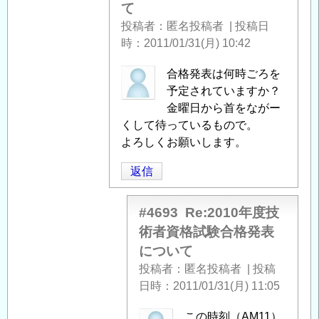
返
技
て
信
術
投稿者
匿名投稿者
|
投稿日
者
時
2011/01/31(月) 10:42
資
格
匿
合格発表は何時ごろを
試
名
予定されていますか？
験
投
金曜日から首をながー
合
稿
くして待っているもので。
格
者
よろしくお願いします。
発
に
返信
表
よ
に
る
つ
「
Re:2010
#4693
Re:2010年度技
い
年
術者資格試験合格発表
て
」
度
について
へ
技
投稿者
匿名投稿者
|
投稿
の
術
日時
2011/01/31(月) 11:05
返
者
信
資
匿
この時刻（AM11）