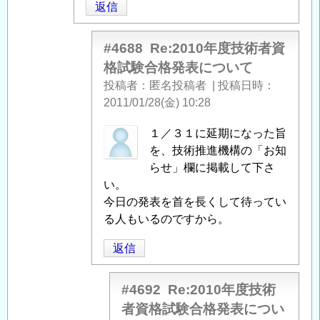
返信
に
度
つ
技
い
術
#4688
Re:2010年度技術者資
て
」
者
格試験合格発表について
へ
資
投稿者
匿名投稿者
|
投稿日時
の
格
2011/01/28(金) 10:28
返
試
信
験
匿
１／３１に延期になった旨
合
名
を、技術推進機構の「お知
格
投
らせ」欄に掲載して下さ
発
稿
い。
表
者
今日の発表を首を長くして待ってい
に
に
る人もいるのですから。
つ
よ
返信
い
る
て
」
「
Re:2010
へ
年
#4692
Re:2010年度技術
の
度
者資格試験合格発表につい