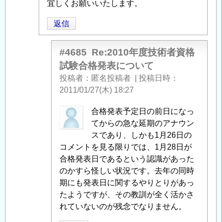
発
稿
宜しくお願いいたします。
表
者
返信
に
に
つ
よ
い
る
#4685
Re:2010年度技術者資格
て
」
「
Re:2010
試験合格発表について
へ
年
投稿者
匿名投稿者
|
投稿日時
の
度
2011/01/27(木) 18:27
返
技
信
術
匿
合格発表予定日の前日になっ
者
名
てからの急な延期のアナウン
資
投
スであり、しかも1月26日の
格
稿
コメントを見る限りでは、1月28日が
試
者
合格発表日であるという認識があった
験
に
のかすら怪しい状況です。去年の同時
合
よ
期にも発表日に関するやりとりがあっ
格
る
たようですが、その教訓が全く活かさ
発
「
れていないのが残念でなりません。
Re:2010
表
年