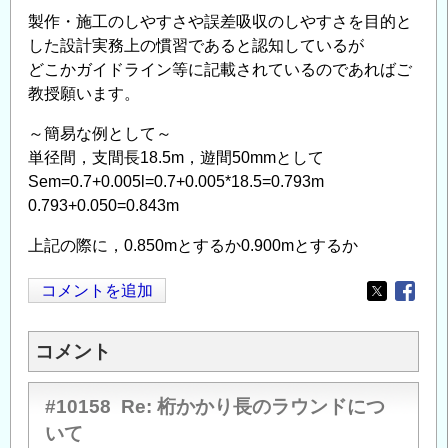
製作・施工のしやすさや誤差吸収のしやすさを目的と
した設計実務上の慣習であると認知しているが
どこかガイドライン等に記載されているのであればご
教授願います。
～簡易な例として～
単径間，支間長18.5m，遊間50mmとして
Sem=0.7+0.005l=0.7+0.005*18.5=0.793m
0.793+0.050=0.843m
上記の際に，0.850mとするか0.900mとするか
コメントを追加
Opens in
Opens
コメント
#10158
Re: 桁かかり長のラウンドにつ
いて