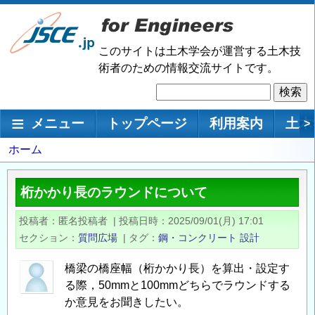
メ
イ
ン
このサイトは土木学会が運営する土木技
コ
術者のための情報交流サイトです。
ン
検
テ
索
ン
メインナビゲーション
メニュー
トップページ
利用案内
土木
>
ツ
に
パ
ホーム
移
ン
動
く
桁かかり長のラウンドについて
ず
投稿者
匿名投稿者
|
投稿日時
2025/09/01(月) 17:01
セクション
質問広場
|
タグ
鋼・コンクリート
設計
橋梁の橋座幅（桁かかり長）を算出・設定す
る際，50mmと100mmどちらでラウンドする
か意見をお聞きしたい。