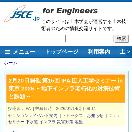
メ
イ
ン
このサイトは土木学会が運営する土木技
コ
術者のための情報交流サイトです。
ン
検
テ
索
ン
メインナビゲーション
メニュー
トップページ
利用案内
土木
>
ツ
に
パ
ホーム
移
ン
動
く
2月20日開催 第15回 IPA 圧入工学セミナー in
ず
東京 2026 ～地下インフラ老朽化の対策技術
と課題～
投稿者
IPA
|
投稿日時
2026/01/14(水) 09:11
セクション
イベント案内
|
トピックス
お知らせ
|
タグ
セミナー
下水道
インフラ
災害対策
地盤