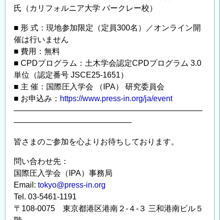
氏（カリフォルニア大学 バークレー校）
■ 形 式：現地参加限定（定員300名）／オンライン開
催は行いません
■ 費用：無料
■ CPDプログラム：土木学会認定CPDプログラム 3.0
単位（認定番号 JSCE25-1651）
■ 主 催：国際圧入学会 （IPA） 研究委員会
■ お申込み：
https://www.press-in.org/ja/event
————————————————————————
———————————————
皆さまのご参加を心よりお待ちしております。
問い合わせ先：
国際圧入学会（IPA）事務局
Email:
tokyo@press-in.org
Tel. 03-5461-1191
〒108-0075 東京都港区港南２-４-３ 三和港南ビル５