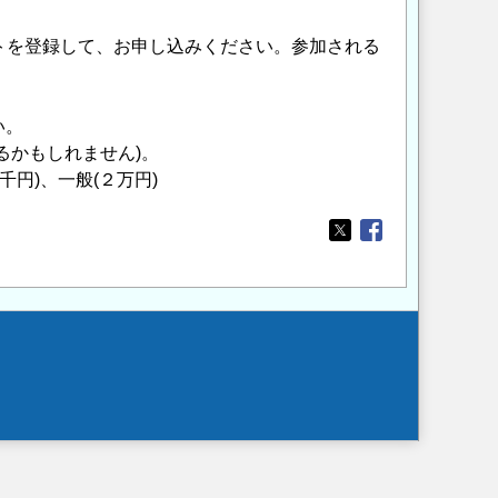
ントを登録して、お申し込みください。参加される
い。
るかもしれません)。
千円)、一般(２万円)
Opens in a new wi
Opens in a new