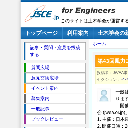
メ
イ
ン
このサイトは土木学会が運営す
コ
ン
メインナビゲーション
トップページ
利用案内
土木学会の
テ
パ
ホーム
ン
記事・質問・意見を投稿
ツ
ン
する
に
く
第43回風
移
セ
ず
質問広場
動
投稿者
JWEA
ク
意見交換広場
セクション
イ
シ
イベント案内
ョ
一般
ン
募集案内
りま
開催
一般記事
会 (jwea.or
ブックレビュー
1. 主催：日
2. 開催日時：