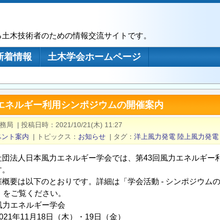
る土木技術者のための情報交流サイトです。
新着情報
土木学会ホームページ
力エネルギー利用シンポジウムの開催案内
事務局
|
投稿日時
2021/10/21(木) 11:27
ベント案内
|
トピックス
お知らせ
|
タグ
洋上風力発電
陸上風力発電
社団法人日本風力エネルギー学会では、第43回風力エネルギー
す。
概要は以下のとおりです。詳細は「学会活動 - シンポジウムの
.jp)」をご覧ください。
本風力エネルギー学会
2021年11月18日（木）・19日（金）