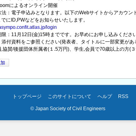
Zoomによるオンライン開催
み方法：電子申込みとなります。以下のWebサイトからアカウ
でにID,PWなどをお知らせいたします。
asympo.confit.atlas.jp/login
み期限：11月12日(金)15時までです。お早めにお申し込みくださ
ム：添付資料をご参照ください(発表者、タイトルに一部変更があ
員,協賛/後援団体所属者(１.5万円)、学生,会員で70歳以上の方(３
追加
トップページ
このサイトについて
ヘルプ
RSS
© Japan Society of Civil Engineers