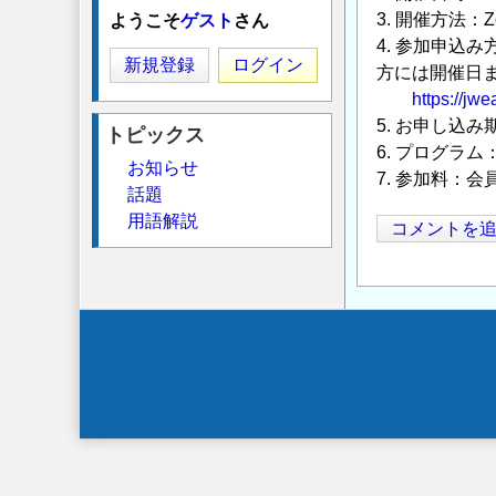
3. 開催方法：
ようこそ
ゲスト
さん
4. 参加申込
新規登録
ログイン
方には開催日ま
https://jwe
5. お申し込
トピックス
6. プログラ
お知らせ
7. 参加料：会
話題
用語解説
コメントを
Secondary
menu