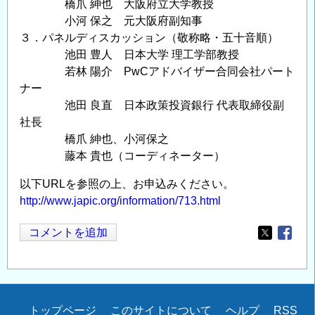
橋爪 紳也 大阪府立大学教授
小河 保之 元大阪府副知事
３．パネルディスカッション（敬称略・五十音順）
池田 豊人 日本大学 理工学部教授
若林 陽介 PwCアドバイザー合同会社パート
ナー
池田 良直 日本政策投資銀行 代表取締役副
社長
橋爪 紳也、小河保之
藤本 貴也（コーディネーター）
以下URLを参照の上、お申込みください。
http://www.japic.org/information/713.html
コメントを追加
Opens in
Opens
Secondary
トップページ
このサイトについて
ヘルプ
RSS