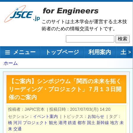
メ
イ
ン
このサイトは土木学会が運営する土木技
コ
術者のための情報交流サイトです。
ン
検
テ
索
ン
メインナビゲーション
メニュー
トップページ
利用案内
土木
>
ツ
に
パ
ホーム
移
ン
動
く
【ご案内】シンポジウム「関西の未来を拓く
ず
リーディング・プロジェクト」７月１３日開
催のご案内
投稿者
JAPIC宮本
|
投稿日時
2017/07/03(月) 14:20
セクション
イベント案内
|
トピックス
お知らせ
|
タグ
橋
河川
プロジェクト
観光
港湾
鉄道
都市
国土
新幹線
地方
未
来
交通