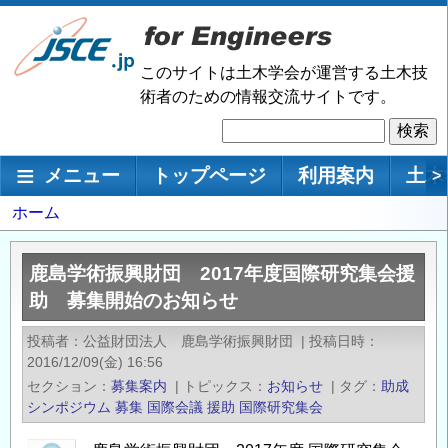
メ
イ
ン
このサイトは土木学会が運営する土木技
コ
術者のための情報交流サイトです。
ン
検
テ
索
ン
メインナビゲーション
メニュー
トップページ
利用案内
土木
>
ツ
に
パ
ホーム
移
ン
動
く
鹿島学術振興財団 2017年度国際研究集会援
ず
助 募集開始のお知らせ
投稿者
公益財団法人 鹿島学術振興財団
|
投稿日時
2016/12/09(金) 16:56
セクション
募集案内
|
トピックス
お知らせ
|
タグ
助成
シンポジウム
募集
国際会議
援助
国際研究集会