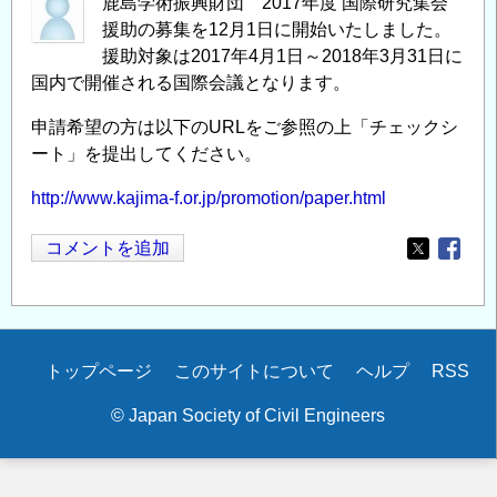
鹿島学術振興財団 2017年度 国際研究集会
援助の募集を12月1日に開始いたしました。
援助対象は2017年4月1日～2018年3月31日に
国内で開催される国際会議となります。
申請希望の方は以下のURLをご参照の上「チェックシ
ート」を提出してください。
http://www.kajima-f.or.jp/promotion/paper.html
コメントを追加
Opens in
Opens
Secondary
トップページ
このサイトについて
ヘルプ
RSS
menu
© Japan Society of Civil Engineers