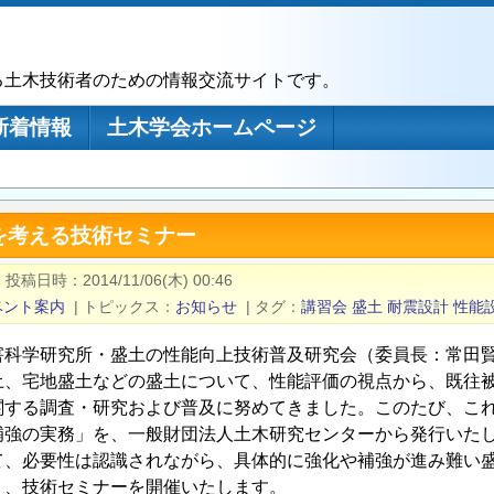
る土木技術者のための情報交流サイトです。
新着情報
土木学会ホームページ
を考える技術セミナー
|
投稿日時
2014/11/06(木) 00:46
ベント案内
|
トピックス
お知らせ
|
タグ
講習会
盛土
耐震設計
性能
科学研究所・盛土の性能向上技術普及研究会（委員長：常田賢
土、宅地盛土などの盛土について、性能評価の視点から、既往
関する調査・研究および普及に努めてきました。このたび、こ
補強の実務」を、一般財団法人土木研究センターから発行いた
て、必要性は認識されながら、具体的に強化や補強が進み難い
く、技術セミナーを開催いたします。