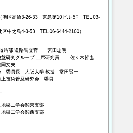
-26-33 京急第10ビル 5F TEL 03-
3-53 TEL 06-6444-2100）
 道路部 道路調査官 宮田忠明
地盤研究グループ 上席研究員 佐々木哲也
龍岡文夫
 委員長 大阪大学 教授 常田賢一
向上技術普及研究会 委員
ー
地盤工学会関東支部
盤工学会関西支部