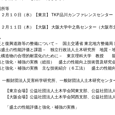
場所等
１０日（水）【東京】 TKP品川カンファレンスセンター（港区高輪3
１１日（木）【大阪】 大阪大学中之島センター（大阪市北区中之島4-
ム
災と復興道路等の整備について－ 国土交通省 東北地方整備局
路盛土の性能評価と課題－ 独立行政法人土木研究所 地質・
土構造物の合理的耐震化のために－ 東京理科大学 教授 
価と強化・補強の実務（総括） 盛土の性能向上技術普及研究会
価と強化・補強の実務 主な技術紹介（６工法） 盛土の性能
一般財団法人災害科学研究所、一般財団法人土木研究センタ
【東京会場】公益社団法人土木学会関東支部、公益社団法人
】公益社団法人土木学会関西支部、公益社団法人地
 「盛土の性能評価と強化・補強の実務」