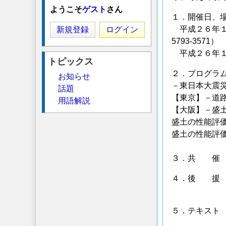
ようこそ
ゲスト
さん
１．開催日、
平成２６年１２月
新規登録
ログイン
5793-3571）
平成２６年１２月
トピックス
２．プログラ
お知らせ
－東日本大震
話題
【東京】－道
用語解説
【大阪】－盛
盛土の性能評
盛土の性能評
３．共 催 
４．後 援 
【大阪会場
５．テキスト