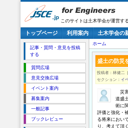
メ
イ
ン
このサイトは土木学会が運営す
コ
ン
メインナビゲーション
トップページ
利用案内
土木学会の
テ
パ
ホーム
ン
記事・質問・意見を投稿
ツ
ン
する
に
く
盛土の防災
移
セ
ず
質問広場
動
投稿者
林健二
ク
意見交換広場
セクション
イ
シ
イベント案内
ョ
災害
ン
募集案内
道盛
術に
一般記事
評価と強化・
ブックレビュー
る将来におい
り、考えて頂