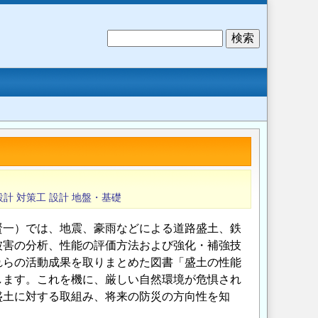
検
索
設計
対策工
設計
地盤・基礎
一）では、地震、豪雨などによる道路盛土、鉄
被害の分析、性能の評価方法および強化・補強技
れらの活動成果を取りまとめた図書「盛土の性能
します。これを機に、厳しい自然環境が危惧され
盛土に対する取組み、将来の防災の方向性を知