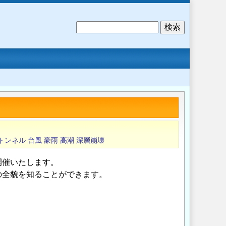
検
索
トンネル
台風
豪雨
高潮
深層崩壊
開催いたします。
の全貌を知ることができます。