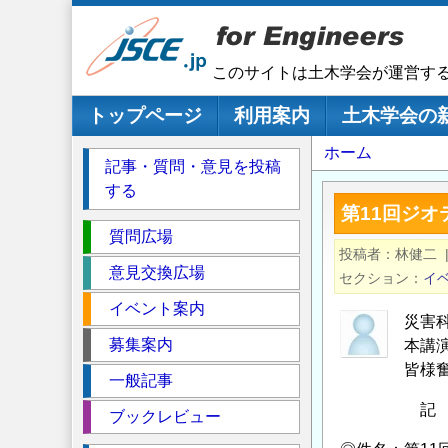
メ
イ
ン
このサイトは土木学会が運営す
コ
ン
メインナビゲーション
トップページ
利用案内
土木学会の
テ
パ
ホーム
ン
記事・質問・意見を投稿
ツ
ン
する
に
く
第11回ジ
移
セ
ず
質問広場
動
投稿者
林健二
ク
意見交換広場
セクション
イ
シ
イベント案内
ョ
災害
ン
募集案内
本講
皆様
一般記事
記
ブックレビュー