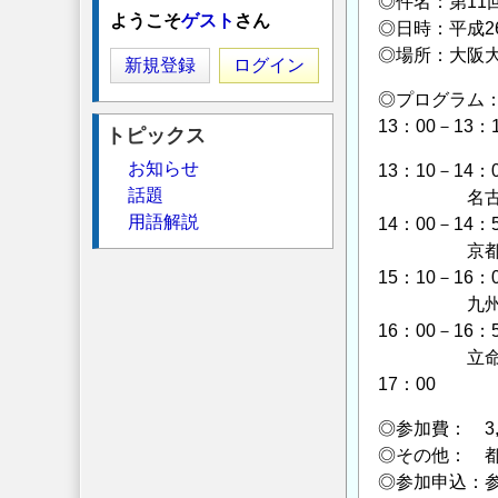
◎件名：第11
ようこそ
ゲスト
さん
◎日時：平成26
◎場所：大阪大
新規登録
ログイン
◎プログラム
13：00－1
トピックス
お知らせ
13：10－14
話題
名古屋大学
用語解説
14：00－1
京都大学 
15：10－1
九州旅客鉄道
16：00－1
立命館大学
17：00
◎参加費： 3
◎その他： 
◎参加申込：参