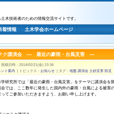
る土木技術者のための情報交流サイトです。
新着情報
土木学会ホームページ
オテク講演会 ― 最近の豪雨・台風災害 ―
|
投稿日時
2014/02/21(金) 23:36
ベント案内
|
トピックス
お知らせ
|
タグ
地盤
講演会
土砂災害
防災
科学研究所では「最近の豪雨・台風災害」をテーマに講演会を
演会では、ここ数年に発生した国内外の豪雨・台風による被害
奮ってご参加いただきますよう、お願い申し上げます。