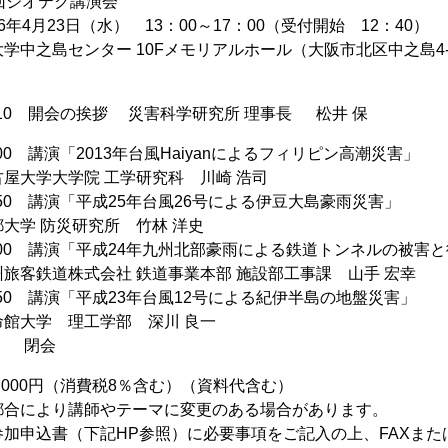
回ジオテク講演会
年4月23日（水） 13：00～17：00（受付開始 12：40）
学中之島センター 10Fメモリアルホール（大阪市北区中之島4-3
：
3：10 開会の挨拶 災害科学研究所 理事長 松井 保
：00 講演「2013年台風Haiyanによるフィリピン高潮災害」
大学院 工学研究科 川崎 浩司
4：50 講演「平成25年台風26号による伊豆大島豪雨災害」
防災研究所 竹林 洋史
6：00 講演「平成24年九州北部豪雨による鉄道トンネルの被害
株式会社 鉄道事業本部 施設部工事課 山手 宏幸
6：50 講演「平成23年台風12号による紀伊半島の地盤災害」
 理工学部 深川 良一
 閉会
,000円（消費税8％含む）（資料代含む）
都合により講師やテーマに変更のある場合があります。
加申込書（下記HP参照）に必要事項をご記入の上、FAXまた