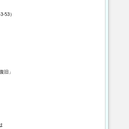
-53）
と復旧」
は