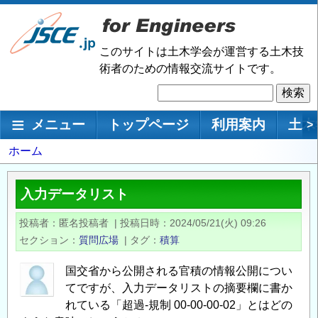
メ
イ
ン
このサイトは土木学会が運営する土木技
コ
術者のための情報交流サイトです。
ン
検
テ
索
ン
メインナビゲーション
メニュー
トップページ
利用案内
土木
>
ツ
に
パ
ホーム
移
ン
動
く
入力データリスト
ず
投稿者
匿名投稿者
|
投稿日時
2024/05/21(火) 09:26
セクション
質問広場
|
タグ
積算
国交省から公開される官積の情報公開につい
てですが、入力データリストの摘要欄に書か
れている「超過-規制 00-00-00-02」とはどの