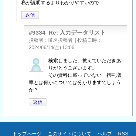
者
私が説明するよりわかりやすいので
へ
に
の
返信
よ
返
る
信
「
Re:
#9334
Re: 入力データリスト
入
投稿者
匿名投稿者
|
投稿日時
力
2024/06/14(金) 13:06
デ
匿
検索しました。教えていただきあ
ー
名
りがとうございます。
タ
投
その資料に載っていない一括割増
リ
稿
率とは何かについては分かりますでしょう
ス
者
か？
ト
」
に
へ
返信
よ
の
る
返
「
Re:
信
入
力
Secondary
トップページ
このサイトについて
ヘルプ
RSS