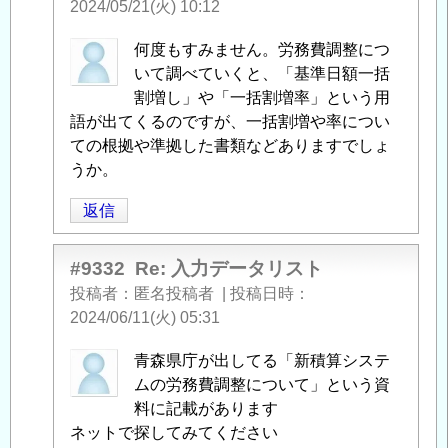
2024/05/21(火) 10:12
匿
何度もすみません。労務費調整につ
名
いて調べていくと、「基準日額一括
投
割増し」や「一括割増率」という用
稿
語が出てくるのですが、一括割増や率につい
者
ての根拠や準拠した書類などありますでしょ
に
うか。
よ
返信
る
「
Re:
入
#9332
Re: 入力データリスト
力
投稿者
匿名投稿者
|
投稿日時
デ
2024/06/11(火) 05:31
ー
匿
青森県庁が出してる「新積算システ
タ
名
ムの労務費調整について」という資
リ
投
料に記載があります
ス
稿
ネットで探してみてください
ト
」