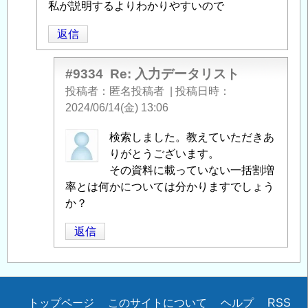
者
私が説明するよりわかりやすいので
へ
に
の
返信
よ
返
る
信
「
Re:
#9334
Re: 入力データリスト
入
投稿者
匿名投稿者
|
投稿日時
力
2024/06/14(金) 13:06
デ
匿
検索しました。教えていただきあ
ー
名
りがとうございます。
タ
投
その資料に載っていない一括割増
リ
稿
率とは何かについては分かりますでしょう
ス
者
か？
ト
」
に
へ
返信
よ
の
る
返
「
Re:
信
入
力
Secondary
トップページ
このサイトについて
ヘルプ
RSS