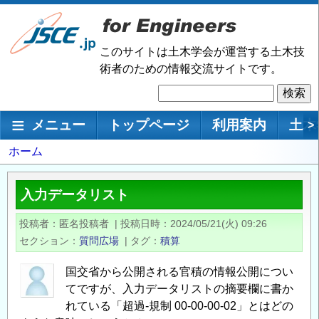
メ
イ
ン
このサイトは土木学会が運営する土木技
コ
術者のための情報交流サイトです。
ン
検
テ
索
ン
メインナビゲーション
メニュー
トップページ
利用案内
土木
>
ツ
に
パ
ホーム
移
ン
動
く
入力データリスト
ず
投稿者
匿名投稿者
|
投稿日時
2024/05/21(火) 09:26
セクション
質問広場
|
タグ
積算
国交省から公開される官積の情報公開につい
てですが、入力データリストの摘要欄に書か
れている「超過-規制 00-00-00-02」とはどの