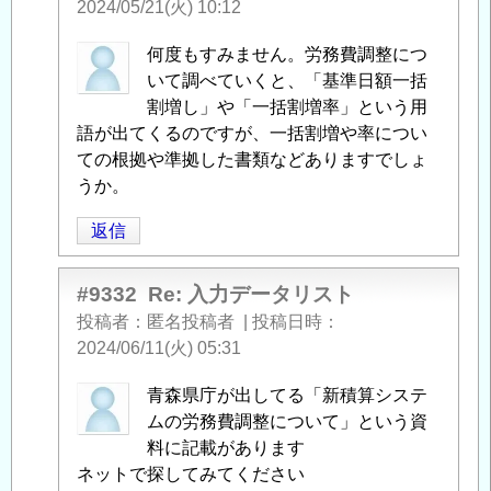
2024/05/21(火) 10:12
匿
何度もすみません。労務費調整につ
名
いて調べていくと、「基準日額一括
投
割増し」や「一括割増率」という用
稿
語が出てくるのですが、一括割増や率につい
者
ての根拠や準拠した書類などありますでしょ
に
うか。
よ
返信
る
「
Re:
入
#9332
Re: 入力データリスト
力
投稿者
匿名投稿者
|
投稿日時
デ
2024/06/11(火) 05:31
ー
匿
青森県庁が出してる「新積算システ
タ
名
ムの労務費調整について」という資
リ
投
料に記載があります
ス
稿
ネットで探してみてください
ト
」