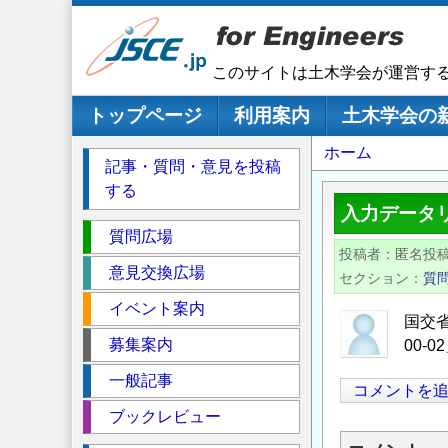
メ
イ
ン
このサイトは土木学会が運営す
コ
ン
メインナビゲーション
トップページ
利用案内
土木学会の
テ
パ
ホーム
ン
記事・質問・意見を投稿
ツ
ン
する
に
く
入力データ
移
セ
ず
質問広場
動
投稿者
匿名投
ク
意見交換広場
セクション
質
シ
イベント案内
ョ
国交省
ン
募集案内
00-
一般記事
コメントを
ブックレビュー