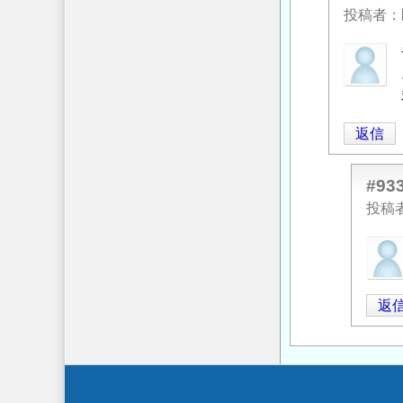
よ
投稿者
る
匿
「
Re:
名
入
投
力
稿
デ
返信
者
ー
に
タ
よ
リ
#93
る
ス
投稿
「
Re:
ト
」
匿
入
へ
名
力
の
投
デ
返
返
稿
ー
信
者
タ
に
リ
よ
ス
る
Secondary
ト
」