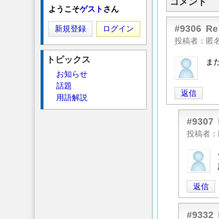
コメント
ようこそ
ゲスト
さん
#9306
R
新規登録
ログイン
投稿者
匿
トピックス
また
お知らせ
話題
返信
用語解説
#9307
投稿者
匿
名
投
返信
稿
者
に
#9332