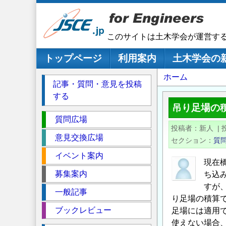
メ
イ
ン
このサイトは土木学会が運営す
コ
ン
メインナビゲーション
トップページ
利用案内
土木学会の
テ
パ
ホーム
ン
記事・質問・意見を投稿
ツ
ン
する
に
く
吊り足場の
移
セ
ず
質問広場
動
投稿者
新人
|
ク
意見交換広場
セクション
質
シ
イベント案内
ョ
現在
ン
募集案内
ち込
すが
一般記事
り足場の積算
ブックレビュー
足場には適用
使えない場合