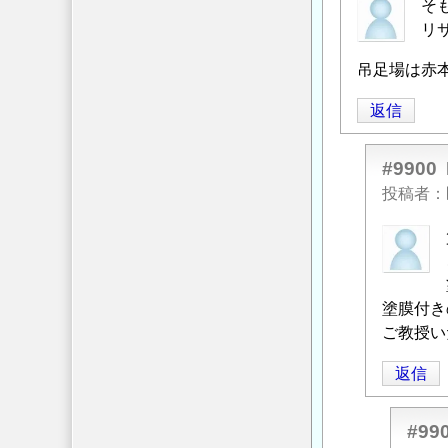
そ
リ
吊足場は赤
返信
#9900
投稿者
匿
名
投
稿
塗膜付き
者
ご教授い
に
返信
よ
る
「
Re:
#99