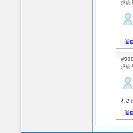
吊
投稿
り
匿
足
名
場
投
の
稿
積
返
者
算
」
に
へ
よ
の
#99
る
返
投稿
「
Re:
信
匿
吊
名
り
投
足
稿
わざ
場
者
の
返
に
積
よ
算
」
る
へ