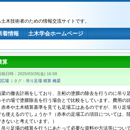
る土木技術者のための情報交流サイトです。
新着情報
土木学会ホームページ
積算
投稿日時
2025/03/28(金) 16:58
問広場
|
タグ
吊り足場
積算
橋梁
橋梁の撤去計画をしており、主桁の塗膜の除去を行うのに吊り
みその場で塗膜除去を行う場合とで比較をしています。費用の
、赤本や土木積算基準を見ても足場工はあるのですが、吊り足
でも使えるのでしょうか？（赤本の足場工の項目については、
できないと考えています。）
、吊り足場の積算を行うにあたって必要な資料や方法等につい