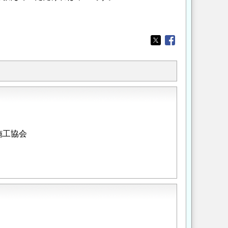
Opens in a new wi
Opens in a new
施工協会