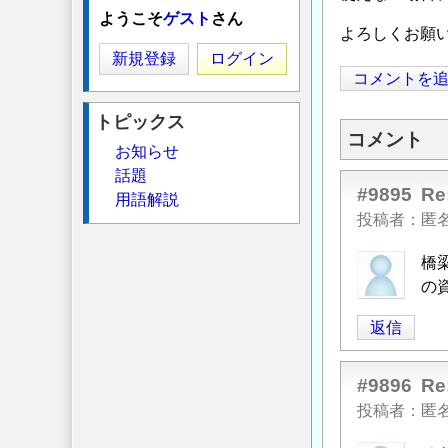
ようこそ
ゲスト
さん
よろしくお願
新規登録
ログイン
コメントを
トピックス
コメント
お知らせ
話題
#9895
R
用語解説
投稿者
匿
橋
の
返信
#9896
R
投稿者
匿