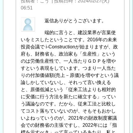
投稿者
こう
|
投稿日時
2024/02/27(火)
06:51
OPDS
返信ありがとうございます。
に
端的に言うと、建設業界が言葉使
よ
いをミスしたということです。2016年の未来
る
投資会議で i-Constructionが始まりますが、政
「
Re:
府も、財務省も、政治家も「生産性」という
財
のは労働生産性で、一人当たりＧＤＰを増や
務
すという表現をしています。つまり一人当た
省
りの付加価値額(売上－原価)を増やすという議
(他
論しかしていないし、それって言い換える
業
と、原価低減という「従来工法よりも相対的
種)
に安価に行う方法を新たに確立する」ってい
と
う議論なのです。だから、従来工法と比較し
国
てコスト落ちていないのが、そもそもおかし
土
いよねっていうのが、2021年の財政制度審議
交
会での財務省の主張ですし、2022年には「指
通
標を示すべき」って言っているあたり、私と