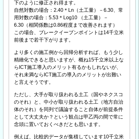
下のように修正され得ます。
自然対数の場合：2.40＊Ln（土工量）－6.30、常
用対数の場合：5.53＊Log10 （土工量）－
6.30（相関係数は0.86程度まで改善されます）
この場合、ブレークイーブンポイントは14千立米
前後まで若干下がります。
より多くの施工例から回帰分析すれば、もう少し
精緻化できると思いますが、概ね15千立米以上な
らICT施工導入のメリット有るかもしれないが、
それ未満ならICT施工の導入のメリットが出難い
と言えそうです。
ただし、大手が取り扱われる土工（国やネクスコ
のそれ）と、中小が取り扱われる土工（地方自治
体のそれ）を同列で議論すること自体が前提条件
として大丈夫か？という観点は甲乙丙の間で常に
念頭に置いておくべきだとも思います。
例えば、比較的データが集積しています10千立米