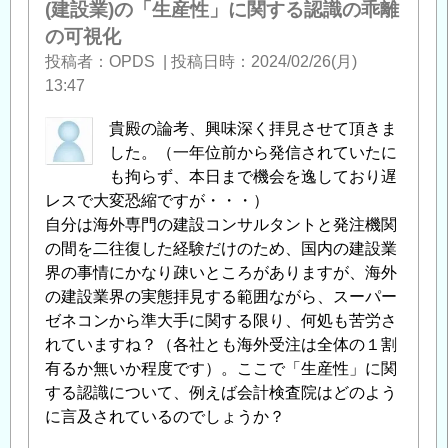
(建設業)の「生産性」に関する認識の乖離
の可視化
投稿者
OPDS
|
投稿日時
2024/02/26(月)
13:47
貴殿の論考、興味深く拝見させて頂きま
した。（一年位前から発信されていたに
も拘らず、本日まで機会を逸しており遅
レスで大変恐縮ですが・・・）
自分は海外専門の建設コンサルタントと発注機関
の間を二往復した経験だけのため、国内の建設業
界の事情にかなり疎いところがありますが、海外
の建設業界の実態拝見する範囲ながら、スーパー
ゼネコンから準大手に関する限り、何処も苦労さ
れていますね？（各社とも海外受注は全体の１割
有るか無いか程度です）。ここで「生産性」に関
する認識について、例えば会計検査院はどのよう
に言及されているのでしょうか？