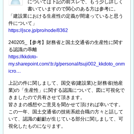
については下記の前スレで、もう少し詳しく
書いていますので関心のある方は参考に。
「建設業における生産性の定義が間違っていると思う
件について」
https://jsce.jp/pro/node/8362
240205_【参考】財務省と国土交通省の生産性に関す
る認識の乖離
https://kkdoto-
my.sharepoint.com/:b:/g/personal/tsuji002_kkdoto_onm
icro…
上記の件に関しまして、国交省(建設業)と財務省(他産
業)の「生産性」に関する認識について、図に可視化で
きましたので共有させて頂きます。
皆さまの感想やご意見を聞かせて頂ければ幸いです。
この一年、国土交通省の技術系総合職の方々と話して
いて、認識の齟齬が生じている部分に関しまして、可
視化したものになります。