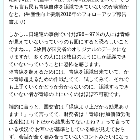
そも官も民も青線自体を認識できていないのが実態か
なと。(生産性向上要綱2016年のフォローアップ報告
書より)
しかし…日建連の事例でいけば96～97％の人には青線
が見えていないっていうのも図にすると恐ろしいこと
ですね…。2枚目が国交省のオリジナルのデータにな
りますが、多くの人には2枚目のようにしか認識でき
ていないっていうことに恐怖を感じます。
※青線を超えるためには、青線を認識出来ていて、か
つ青線超えるための作戦たてて、試してみて、それで
も上手くいくかどうか分からないのに、認識すらでき
ていない者が青線の上にいくのはほぼ不可能です。
端的に言うと、国交省は「緑線より上だから効果あり
ます！」って言ってて、財務省は「青線(付加価値労働
生産性)より下だから結果出てないよね？」って言って
いる状況で お互いが基準としている線が見えておら
ず、会話が全く嚙み合っていないコントみたいになっ