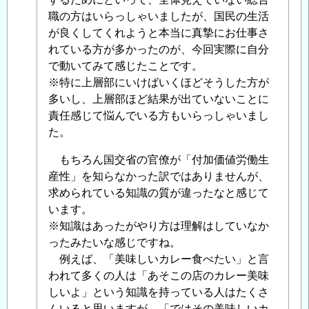
稿
職の方はいらっしゃいましたが、国民の生活
者
が良くしてくれようと本当に真摯にお仕事さ
に
れている方が多かったのが、今回実際に自分
よ
で動いてみて感じたことです。
る
※特に上層部にいけばいくほどそうした方が
「
Re:
多いし、上層部ほど結果が出ていないことに
財
責任感じて悩んでいる方もいらっしゃいまし
務
た。
省
(他
もちろん国交省の官僚が「付加価値労働生
業
産性」を知らなかった訳ではありませんが、
種)
求められている知識の質が違ったなと感じて
と
います。
国
※知識はあったがやり方は理解はしていなか
土
ったみたいな感じですね。
交
例えば、「美味しいカレー食べたい」と言
通
われて多くの人は「あそこの店のカレー美味
省
しいよ」という知識を持っている人はたくさ
(建
んいると思いますが、「ではその美味しいカ