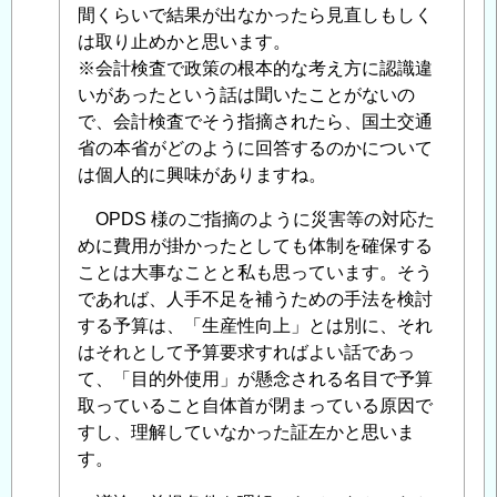
視
間くらいで結果が出なかったら見直しもしく
化
は取り止めかと思います。
」
へ
※会計検査で政策の根本的な考え方に認識違
の
いがあったという話は聞いたことがないの
返
で、会計検査でそう指摘されたら、国土交通
信
省の本省がどのように回答するのかについて
は個人的に興味がありますね。
OPDS 様のご指摘のように災害等の対応た
めに費用が掛かったとしても体制を確保する
ことは大事なことと私も思っています。そう
であれば、人手不足を補うための手法を検討
する予算は、「生産性向上」とは別に、それ
はそれとして予算要求すればよい話であっ
て、「目的外使用」が懸念される名目で予算
取っていること自体首が閉まっている原因で
すし、理解していなかった証左かと思いま
す。