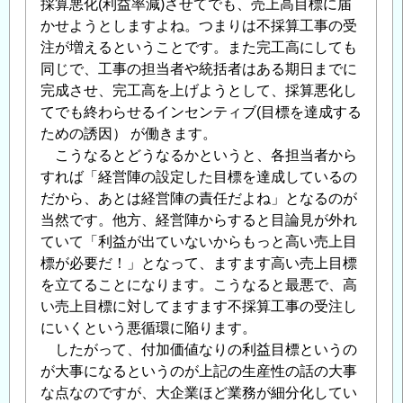
採算悪化(利益率減)させてでも、売上高目標に届
かせようとしますよね。つまりは不採算工事の受
注が増えるということです。また完工高にしても
同じで、工事の担当者や統括者はある期日までに
完成させ、完工高を上げようとして、採算悪化し
てでも終わらせるインセンティブ(目標を達成する
ための誘因） が働きます。
こうなるとどうなるかというと、各担当者から
すれば「経営陣の設定した目標を達成しているの
だから、あとは経営陣の責任だよね」となるのが
当然です。他方、経営陣からすると目論見が外れ
ていて「利益が出ていないからもっと高い売上目
標が必要だ！」となって、ますます高い売上目標
を立てることになります。こうなると最悪で、高
い売上目標に対してますます不採算工事の受注し
にいくという悪循環に陥ります。
したがって、付加価値なりの利益目標というの
が大事になるというのが上記の生産性の話の大事
な点なのですが、大企業ほど業務が細分化してい