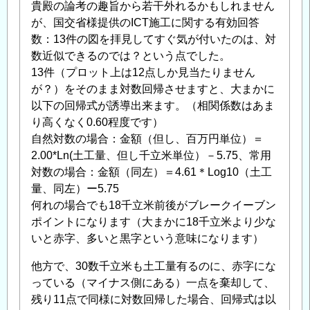
貴殿の論考の趣旨から若干外れるかもしれません
が、国交省様提供のICT施工に関する有効回答
数：13件の図を拝見してすぐ気が付いたのは、対
数近似できるのでは？という点でした。
13件（プロット上は12点しか見当たりません
が？）をそのまま対数回帰させますと、大まかに
以下の回帰式が誘導出来ます。（相関係数はあま
り高くなく0.60程度です）
自然対数の場合：金額（但し、百万円単位）＝
2.00*Ln(土工量、但し千立米単位）－5.75、常用
対数の場合：金額（同左）＝4.61＊Log10（土工
量、同左）ー5.75
何れの場合でも18千立米前後がブレークイーブン
ポイントになります（大まかに18千立米より少な
いと赤字、多いと黒字という意味になります）
他方で、30数千立米も土工量有るのに、赤字にな
っている（マイナス側にある）一点を棄却して、
残り11点で同様に対数回帰した場合、回帰式は以