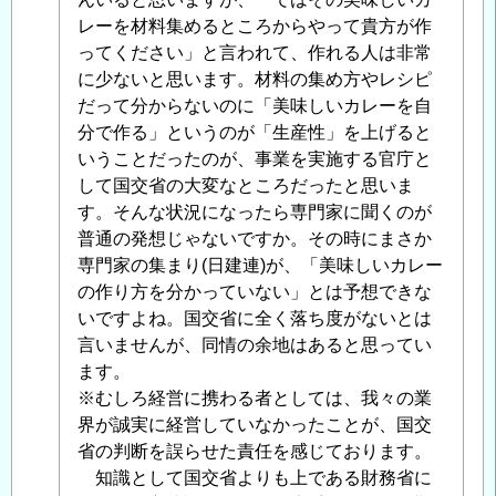
設
レーを材料集めるところからやって貴方が作
業)
ってください」と言われて、作れる人は非常
の
に少ないと思います。材料の集め方やレシピ
「生
だって分からないのに「美味しいカレーを自
産
分で作る」というのが「生産性」を上げると
性」
いうことだったのが、事業を実施する官庁と
に
して国交省の大変なところだったと思いま
関
す。そんな状況になったら専門家に聞くのが
す
普通の発想じゃないですか。その時にまさか
る
専門家の集まり(日建連)が、「美味しいカレー
認
の作り方を分かっていない」とは予想できな
識
いですよね。国交省に全く落ち度がないとは
の
言いませんが、同情の余地はあると思ってい
乖
ます。
離
※むしろ経営に携わる者としては、我々の業
の
界が誠実に経営していなかったことが、国交
可
省の判断を誤らせた責任を感じております。
視
知識として国交省よりも上である財務省に
化
」