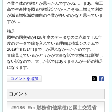
企業全体の指標とか思ったんですかね…。まあ、完工
高で生産性を図る指標設定だからこそ売上増えて利益
が減る増収減益傾向の企業が多いのかなと思っていま
すが…。
補足
図中の国交省がH28年度のデータなのに赤線でH31年
度のデータで線を入れている理由は積算システムで
2019年(H31年)までしか遡れなかったためです。
青線見えているかどうかが大事な話で大勢には影響し
ない話なので、大した話ではありませんが一応の補足
になります。
コメントを追加
Opens in
Opens
コメント
#9186
Re: 財務省(他業種)と国土交通省