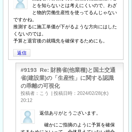
とを知らないとは考えにくいので、わざ
と物的労働生産性を使ってるんじゃない
ですかね。
推測するに施工単価が下がるような方向にはした
くないのでは。
予算と退官後の就職先を確保するためにも。
返信
#9193
Re: 財務省(他業種)と国土交通
省(建設業)の「生産性」に関する認識
の乖離の可視化
投稿者
こう
|
投稿日時
2024/02/28(水)
20:12
匿
返信ありがとうございます。
名
確かにご指摘のように予算を確保
投
するためにといって、全体見えていない総合