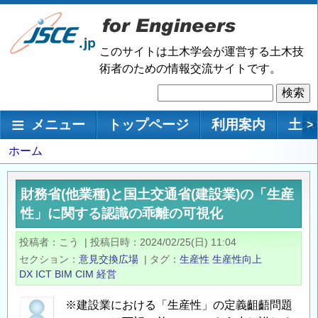
メ
イ
ン
このサイトは土木学会が運営する土木技
コ
術者のための情報交流サイトです。
ン
検
テ
索
ン
メインナビゲーション
メニュー
トップページ
利用案内
土木
>
ツ
に
パ
ホーム
移
ン
動
く
財務省(他業種)と国土交通省(建設業)の「生産
ず
性」に関する認識の乖離の可視化
投稿者
こう
|
投稿日時
2024/02/25(日) 11:04
セクション
意見交換広場
|
タグ
生産性
生産性向上
DX
ICT
BIM
CIM
経営
※建設業における「生産性」の定義齟齬問題