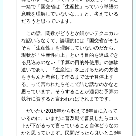
省
一緒で「国交省は「生産性」っていう単語の
(建
意味を理解していないな…」と、考えている
設
だろうと思っています。
業)
の
この話、関数がどうとか細かいテクニカル
「生
な話いらなくて、論理的には「国交省がそも
産
そも「生産性」を理解していないのだから、
性」
現状が「生産性向上」という目的を達成でき
に
る見込みのない「予算の目的外使用」の無駄
関
遣いであり、「生産性」を上げるための方法
す
をきちんと考察して作るまでは予算停止す
る
る」って言われたらそこで詰む話なのかなと
認
思っています。そうすることが適切な予算の
識
執行に資すると言われればそれまでです。
の
乖
だいたい2016年から数えて8年目に入って
離
いるのに、いまだに普及期で普及したらコス
の
トが下がるって言っていること自体どうなの
可
かと思っています。民間だったら良いとこ3年