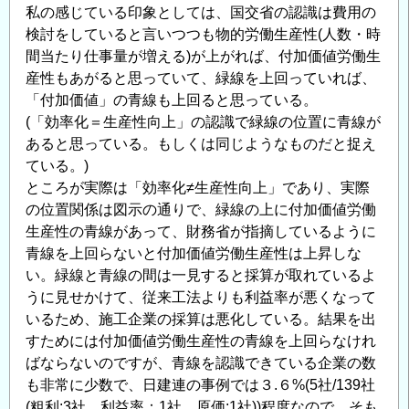
私の感じている印象としては、国交省の認識は費用の
検討をしていると言いつつも物的労働生産性(人数・時
間当たり仕事量が増える)が上がれば、付加価値労働生
産性もあがると思っていて、緑線を上回っていれば、
「付加価値」の青線も上回ると思っている。
(「効率化＝生産性向上」の認識で緑線の位置に青線が
あると思っている。もしくは同じようなものだと捉え
ている。)
ところが実際は「効率化≠生産性向上」であり、実際
の位置関係は図示の通りで、緑線の上に付加価値労働
生産性の青線があって、財務省が指摘しているように
青線を上回らないと付加価値労働生産性は上昇しな
い。緑線と青線の間は一見すると採算が取れているよ
うに見せかけて、従来工法よりも利益率が悪くなって
いるため、施工企業の採算は悪化している。結果を出
すためには付加価値労働生産性の青線を上回らなけれ
ばならないのですが、青線を認識できている企業の数
も非常に少数で、日建連の事例では３.６%(5社/139社
(粗利:3社、利益率：1社、原価:1社))程度なので、そも