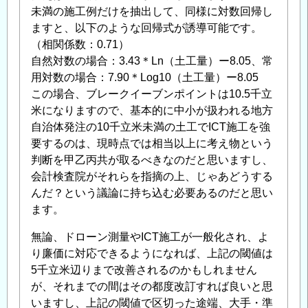
未満の施工例だけを抽出して、同様に対数回帰し
ますと、以下のような回帰式が誘導可能です。
（相関係数：0.71）
自然対数の場合：3.43＊Ln（土工量）ー8.05、常
用対数の場合：7.90＊Log10（土工量）ー8.05
この場合、ブレークイーブンポイントは10.5千立
米になりますので、基本的に中小が扱われる地方
自治体発注の10千立米未満の土工でICT施工を強
要するのは、現時点では相当以上に考え物という
判断を甲乙丙共が取るべきなのだと思いますし、
会計検査院がそれらを指摘の上、じゃあどうする
んだ？という議論に持ち込む必要あるのだと思い
ます。
無論、ドローン測量やICT施工が一般化され、よ
り廉価に対応できるようになれば、上記の閾値は
5千立米辺りまで改善されるのかもしれません
が、それまでの間はその都度改訂すれば良いと思
いますし、上記の閾値で区切った途端、大手・準