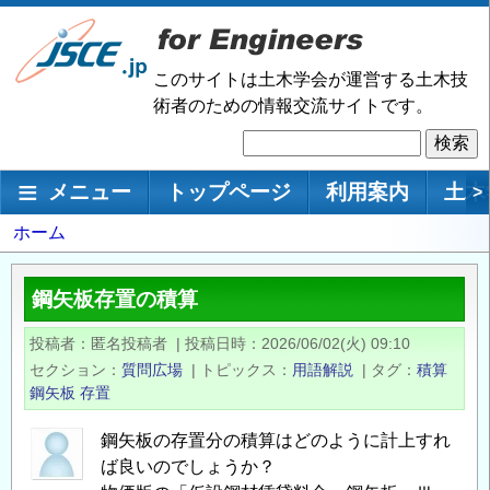
メ
イ
ン
このサイトは土木学会が運営する土木技
コ
術者のための情報交流サイトです。
ン
検
テ
索
ン
メインナビゲーション
メニュー
トップページ
利用案内
土木
>
ツ
に
パ
ホーム
移
ン
動
く
鋼矢板存置の積算
ず
投稿者
匿名投稿者
|
投稿日時
2026/06/02(火) 09:10
セクション
質問広場
|
トピックス
用語解説
|
タグ
積算
鋼矢板
存置
鋼矢板の存置分の積算はどのように計上すれ
ば良いのでしょうか？