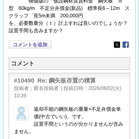
物価版の「仮設鋼材賃貸料金 鋼矢板 Ⅲ
型 60kg/m 不足分弁償金(新品) 標準長6～12m ス
クラッフ゜長5m未満 200,000円
を、必要数量分（ｔ）計上すれば良いのでしょうか？
設置手間も含みますか？
コメントを追加
Opens in
Opens
コメント
#10490
Re: 鋼矢板存置の積算
投稿者
匿名投稿者
|
投稿日時
2026/06/02(火)
10:39
返却不能の鋼矢板の重量×不足弁償金単
価(中古でいい)、です。
設置手間というのが分かりませんが含み
ません。