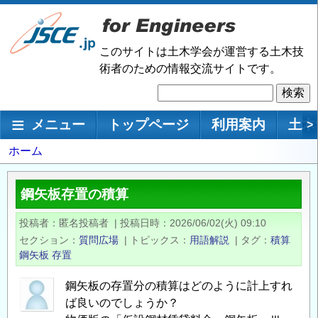
メ
イ
ン
このサイトは土木学会が運営する土木技
コ
術者のための情報交流サイトです。
ン
検
テ
索
ン
メインナビゲーション
メニュー
トップページ
利用案内
土木
>
ツ
に
パ
ホーム
移
ン
動
く
鋼矢板存置の積算
ず
投稿者
匿名投稿者
|
投稿日時
2026/06/02(火) 09:10
セクション
質問広場
|
トピックス
用語解説
|
タグ
積算
鋼矢板
存置
鋼矢板の存置分の積算はどのように計上すれ
ば良いのでしょうか？