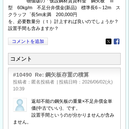
物価版の「仮設鋼材賃貸料金 鋼矢板 Ⅲ
型 60kg/m 不足分弁償金(新品) 標準長6～12m ス
クラッフ゜長5m未満 200,000円
を、必要数量分（ｔ）計上すれば良いのでしょうか？
設置手間も含みますか？
コメントを追加
Opens in
Opens
コメント
#10490
Re: 鋼矢板存置の積算
投稿者
匿名投稿者
|
投稿日時
2026/06/02(火)
10:39
返却不能の鋼矢板の重量×不足弁償金単
価(中古でいい)、です。
設置手間というのが分かりませんが含み
ません。