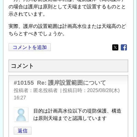
の場合は護岸は原則として天端まで設置するものとと
示されています。
実際、護岸の設置範囲は計画高水位または天端高のど
ちらとすべきでしょうか。
コメントを追加
Opens in
Opens
コメント
#10155
Re: 護岸設置範囲について
投稿者
匿名投稿者
|
投稿日時
2025/08/28(木)
16:27
目的は計画高水位以下の堤防保護、構造
は原則天端までと認識しています
返信