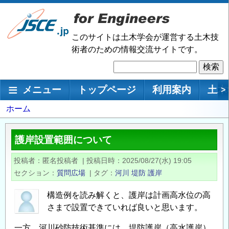
メ
イ
ン
このサイトは土木学会が運営する土木技
コ
術者のための情報交流サイトです。
ン
検
テ
索
ン
メインナビゲーション
メニュー
トップページ
利用案内
土木
>
ツ
に
パ
ホーム
移
ン
動
く
護岸設置範囲について
ず
投稿者
匿名投稿者
|
投稿日時
2025/08/27(水) 19:05
セクション
質問広場
|
タグ
河川
堤防
護岸
構造例を読み解くと、護岸は計画高水位の高
さまで設置できていれば良いと思います。
一方、河川砂防技術基準には、堤防護岸（高水護岸）