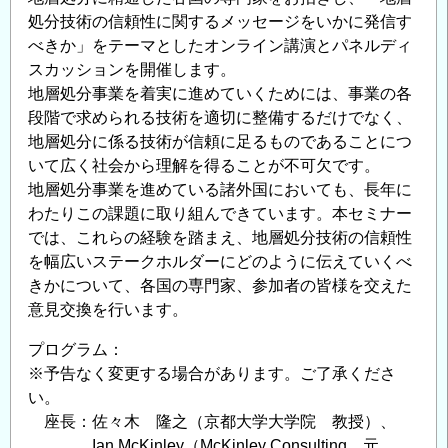
処分技術の信頼性に関するメッセージをいかに発信す
べきか」をテーマとしたオンライン講演とパネルディ
スカッションを開催します。
地層処分事業を着実に進めていくためには、事業の各
段階で求められる技術を適切に整備するだけでなく、
地層処分に係る技術が信頼に足るものであることにつ
いて広く社会から理解を得ることが不可欠です。
地層処分事業を進めている諸外国においても、長年に
わたりこの課題に取り組んできています。本セミナー
では、これらの経験を踏まえ、地層処分技術の信頼性
を幅広いステークホルダーにどのように伝えていくべ
きかについて、各国の専門家、参加者の皆様を交えた
意見交換を行います。
プログラム：
※予告なく変更する場合があります。ご了承くださ
い。
座長：佐々木 隆之（京都大学大学院 教授）、
Ian McKinley（McKinley Consulting、元