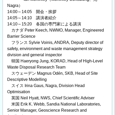
Nagra）
14:00～14:05 開会・挨拶
14:05～14:10 講演者紹介
14:10～15:20 各国の専門家による講演
カナダ Peter Keech, NWMO, Manager, Engineered
Barrier Science
フランス Sylvie Voinis, ANDRA, Deputy director of
safety, environment and waste management strategy
division and general inspector
韓国 Haeryong Jung, KORAD, Head of High-Level
Waste Disposal Research Team
スウェーデン Magnus Odén, SKB, Head of Site
Descriptive Modelling
スイス Irina Gaus, Nagra, Division Head
Optimisation
英国 Neil Hyatt, NWS, Chief Scientific Adviser
米国 Erik K. Webb, Sandia National Laboratories,
Senior Manager, Geoscience Research and