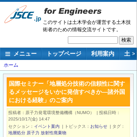
メ
イ
ン
このサイトは土木学会が運営する土木技
コ
術者のための情報交流サイトです。
ン
検
テ
索
ン
メインナビゲーション
メニュー
トップページ
利用案内
土木
>
ツ
に
パ
ホーム
移
ン
動
く
国際セミナー「地層処分技術の信頼性に関す
ず
るメッセージをいかに発信すべきか―諸外国
における経験」のご案内
投稿者
原子力発電環境整備機構（NUMO）
|
投稿日時
2025/10/17(金) 14:47
セクション
イベント案内
|
トピックス
お知らせ
|
タグ
地層処分
原子力
放射性廃棄物