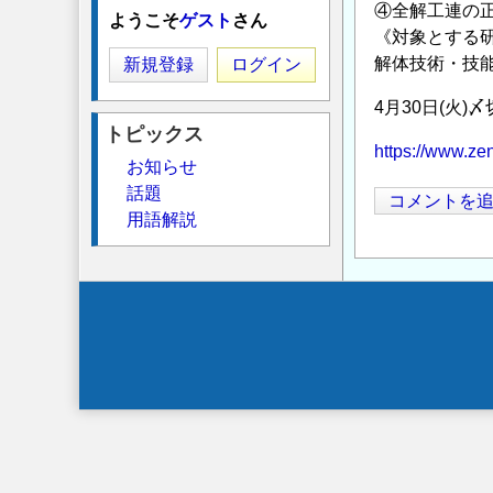
④全解工連の
ようこそ
ゲスト
さん
《対象とする
解体技術・技
新規登録
ログイン
4月30日(火)〆
トピックス
https://www.ze
お知らせ
話題
コメントを
用語解説
Secondary
menu