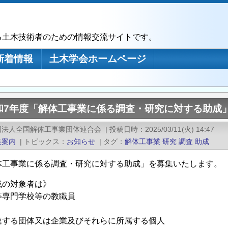
る土木技術者のための情報交流サイトです。
新着情報
土木学会ホームページ
和7年度「解体工事業に係る調査・研究に対する助成
団法人全国解体工事業団体連合会
|
投稿日時
2025/03/11(火) 14:47
集案内
|
トピックス
お知らせ
|
タグ
解体工事業
研究
調査
助成
体工事業に係る調査・研究に対する助成」を募集いたします。
成の対象者は》
等専門学校等の教職員
連する団体又は企業及びそれらに所属する個人