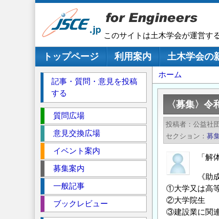
メ
イ
ン
このサイトは土木学会が運営す
コ
ン
メインナビゲーション
トップページ
利用案内
土木学会の
テ
パ
ホーム
ン
記事・質問・意見を投稿
ツ
ン
する
に
く
〈募集〉令
移
セ
ず
質問広場
動
投稿者
公益社
ク
意見交換広場
セクション
募
シ
イベント案内
ョ
「解
ン
募集案内
《助
一般記事
①大学又は高
②大学院生
ブックレビュー
③建設業に関