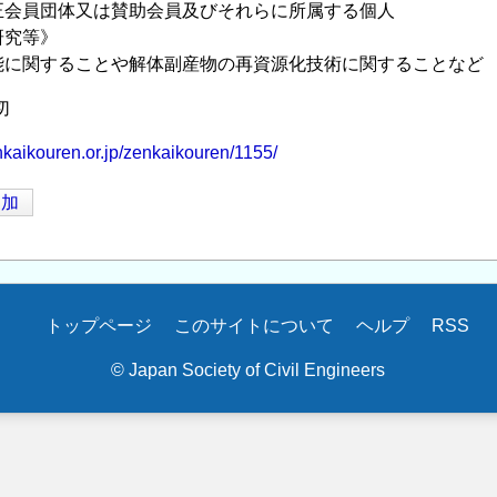
正会員団体又は賛助会員及びそれらに所属する個人
研究等》
能に関することや解体副産物の再資源化技術に関することなど
切
nkaikouren.or.jp/zenkaikouren/1155/
追加
トップページ
このサイトについて
ヘルプ
RSS
© Japan Society of Civil Engineers