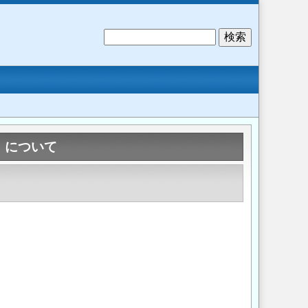
検
索
」について