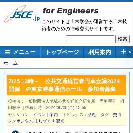
メ
イ
ン
このサイトは土木学会が運営する土木技
コ
術者のための情報交流サイトです。
ン
検
テ
索
ン
メインナビゲーション
メニュー
トップページ
利用案内
土木
>
ツ
に
パ
ホーム
移
ン
動
く
7/25 13時～ 公共交通経営者円卓会議2024
ず
開催 ＠東京時事通信ホール 参加者募集
投稿者
一般財団法人地域公共交通総合研究所 専務理事 町
田敏章
|
投稿日時
2024/06/28(金) 13:55
セクション
イベント案内
|
トピックス
話題
|
タグ
交通
シンポジウム
まちづくり
観光