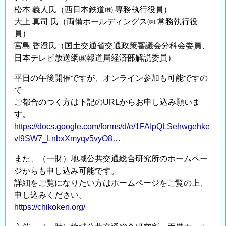
松本 義人氏（西日本鉄道㈱ 専務執行役員）
大上 真司 氏（両備ホールディングス㈱ 常務執行役
員）
宮島 香澄氏（国土交通省交通政策審議会分科会委員、
日本テレビ放送網㈱報道局経済部解説委員）
平日の午後開催ですが、オンライン参加も可能ですの
で
ご都合のつく方は下記のURLからお申し込み願いま
す。
https://docs.google.com/forms/d/e/1FAIpQLSehwgehke
vl9SW7_LnbxXmyqv5vyO8…
また、（一財）地域公共交通総合研究所のホームペー
ジからも申し込み可能です。
詳細をご覧になりたい方はホームページをご覧の上、
申し込みください。
https://chikoken.org/