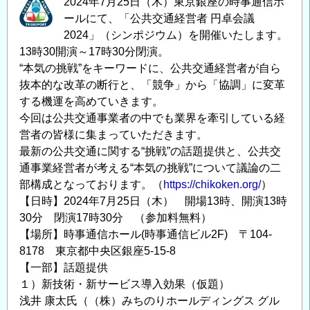
2024年7月25日（木）東京銀座の時事通信ホ
ールにて、「公共交通経営者 円卓会議
2024」（シンポジウム）を開催いたします。
13時30開演～17時30分閉演。
“本気の挑戦”をキーワードに、公共交通経営者が自ら
抜本的な改革の断行と、「競争」から「協調」に変革
する機運を高めていきます。
今回は公共交通事業者の中でも業界を牽引している経
営者の皆様に集まっていただきます。
最新の公共交通に関する“挑戦”の話題提供と、公共交
通事業経営者が考える“本気の挑戦”について議論の二
部構成となっております。（
https://chikoken.org/
）
【日時】2024年7月25日（木） 開場13時、開演13時
30分 閉演17時30分 （参加料無料）
【場所】時事通信ホール(時事通信ビル2F) 〒104-
8178 東京都中央区銀座5-15-8
【一部】話題提供
１）新技術・新サービス導入効果（仮題）
浅井 康太氏（（株）みちのりホールディングス グル