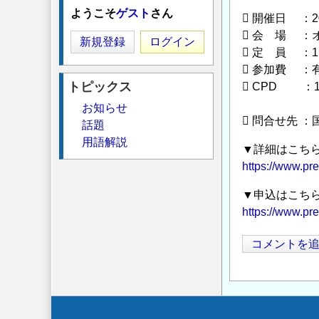
ようこそ
ゲスト
さん
 開催日 ：2
 会 場 ：
新規登録
ログイン
 定 員 ：1
 参加費 
トピックス
 CPD ：1
※建設コ
お知らせ
 問合せ先 ：
話題
用語解説
▼詳細はこち
https://www.pre
▼申込はこち
https://www.pre
コメントを