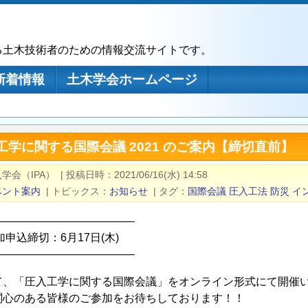
る土木技術者のための情報交流サイトです。
新着情報
土木学会ホームページ
工学に関する国際会議 2021 のご案内【締切直前】
学会（IPA）
|
投稿日時
2021/06/16(水) 14:58
ベント案内
|
トピックス
お知らせ
|
タグ
国際会議
圧入工法
防災
イ
―――――――――――――
加申込締切：6月17日(木)
―――――――――――――
て、「圧入工学に関する国際会議」をオンライン形式にて開催
関心のある皆様のご参加をお待ちしております！！