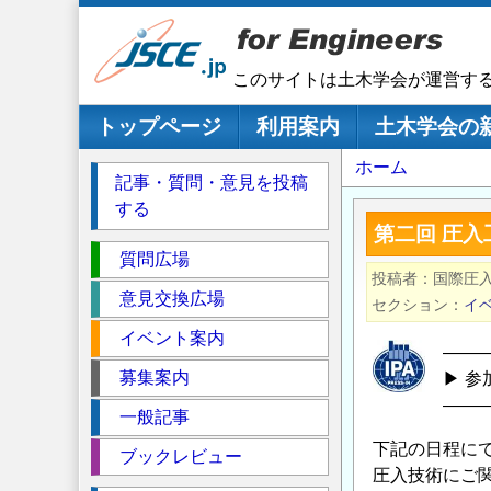
メ
イ
ン
このサイトは土木学会が運営す
コ
ン
メインナビゲーション
トップページ
利用案内
土木学会の
テ
パ
ホーム
ン
記事・質問・意見を投稿
ツ
ン
する
に
く
第二回 圧入
移
セ
ず
質問広場
動
投稿者
国際圧入
ク
意見交換広場
セクション
イ
シ
イベント案内
ョ
――
ン
募集案内
▶ 参
――
一般記事
下記の日程に
ブックレビュー
圧入技術にご