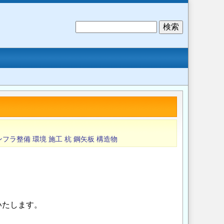
検
索
ンフラ整備
環境
施工
杭
鋼矢板
構造物
いたします。