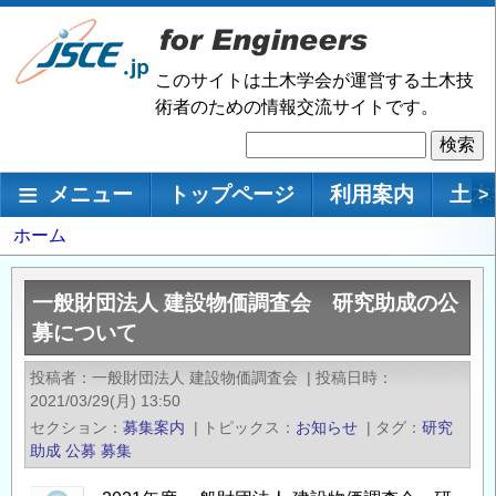
メ
イ
ン
このサイトは土木学会が運営する土木技
コ
術者のための情報交流サイトです。
ン
検
テ
索
ン
メインナビゲーション
メニュー
トップページ
利用案内
土木
>
ツ
に
パ
ホーム
移
ン
動
く
一般財団法人 建設物価調査会 研究助成の公
ず
募について
投稿者
一般財団法人 建設物価調査会
|
投稿日時
2021/03/29(月) 13:50
セクション
募集案内
|
トピックス
お知らせ
|
タグ
研究
助成
公募
募集