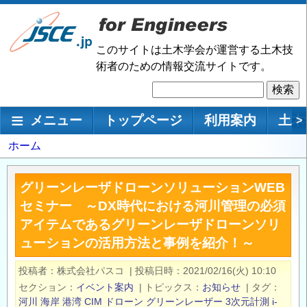
メ
イ
ン
このサイトは土木学会が運営する土木技
コ
術者のための情報交流サイトです。
ン
検
テ
索
ン
メインナビゲーション
メニュー
トップページ
利用案内
土木
>
ツ
に
パ
ホーム
移
ン
動
く
グリーンレーザドローンソリューションWEB
ず
セミナー ～DX時代における河川管理の必須
アイテムであるグリーンレーザドローンソリ
ューションの活用方法と事例を紹介！～
投稿者
株式会社パスコ
|
投稿日時
2021/02/16(火) 10:10
セクション
イベント案内
|
トピックス
お知らせ
|
タグ
河川
海岸
港湾
CIM
ドローン
グリーンレーザー
3次元計測
i-