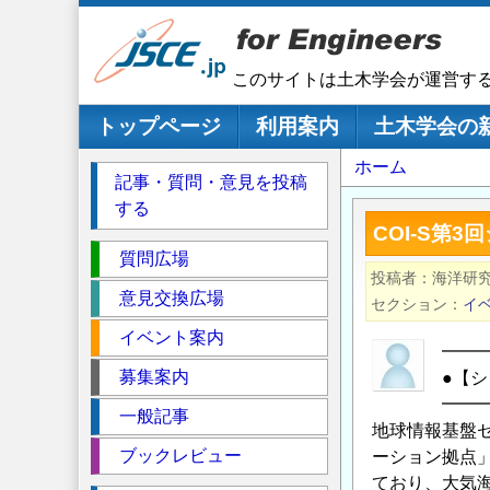
メ
イ
ン
このサイトは土木学会が運営す
コ
ン
メインナビゲーション
トップページ
利用案内
土木学会の
テ
パ
ホーム
ン
記事・質問・意見を投稿
ツ
ン
する
に
く
COI-S第
移
セ
ず
質問広場
動
投稿者
海洋研
ク
意見交換広場
セクション
イ
シ
イベント案内
ョ
━━
ン
募集案内
●【
━━
一般記事
地球情報基盤セ
ブックレビュー
ーション拠点」
ており、大気