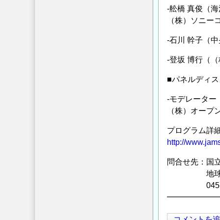
-舩橋 真俊（
（株）ソニー
-石川 幹子（
-登坂 博行（
■パネルディ
-モデレーター
（株）オープ
プログラム詳
http://www.jams
問合せ先：国立
地球情報基
045-77
━━━━━━
コメントを