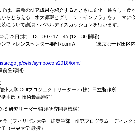
ムでは、最新の研究成果を紹介するとともに文化・暮らし・食
点からとらえる「水大循環とグリーン・インフラ」をテーマに
実装について講演・パネルディスカッションを行います。
月22日(木) 13：30～17：45 (12：30 開場)
ンファレンスセンター4階 Room A (東京都千代田区内幸町
stec.go.jp/ceist/sympo/cois2018/form/
事前登録制)
）
（信州大学 COIプロジェクトリーダー／(株）日立製作所
括本部 元技術最高顧問）
OI-S 研究リーダー/海洋研究開発機構）
ヴァラ（フィリピン大学 建築学部 研究プログラム・ディレク
子（中央大学 教授）