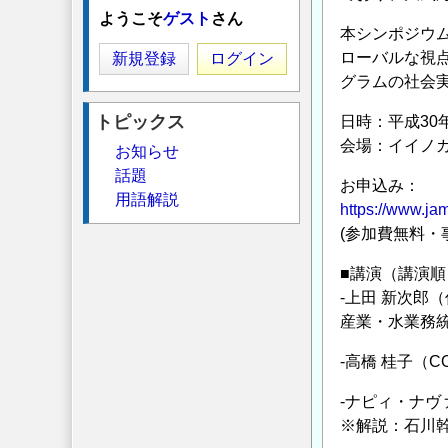
ようこそ
ゲスト
さん
本シンポジウ
ローバルな視
新規登録
ログイン
グラムの社会
トピックス
日時：平成30年3
会場：イイノカ
お知らせ
話題
お申込み：
用語解説
https://www.jam
(参加費無料・
■講演（講演順
-上田 新次郎
産業・水業務統
-高橋 桂子（C
-ナピィ・ナ
※解説：石川幹