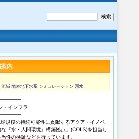
検
索
催案内
市
流域
地表地下水系
シミュレーション
湧水
━━━━━
ン・インフラ
━━━━━
地球規模の持続可能性に貢献するアクア・イノベ
水・人間環境』構築拠点」(COI-S)を担当し
妥当性の検証などを行っています。