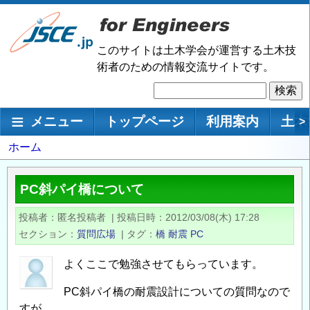
メ
イ
ン
このサイトは土木学会が運営する土木技
コ
術者のための情報交流サイトです。
ン
検
テ
索
ン
メインナビゲーション
メニュー
トップページ
利用案内
土木
>
ツ
に
パ
ホーム
移
ン
動
く
PC斜パイ橋について
ず
投稿者
匿名投稿者
|
投稿日時
2012/03/08(木) 17:28
セクション
質問広場
|
タグ
橋
耐震
PC
よくここで勉強させてもらっています。
PC斜パイ橋の耐震設計についての質問なので
すが、