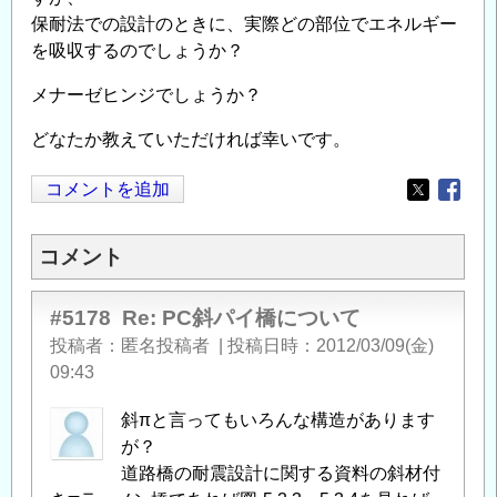
保耐法での設計のときに、実際どの部位でエネルギー
を吸収するのでしょうか？
メナーゼヒンジでしょうか？
どなたか教えていただければ幸いです。
コメントを追加
Opens in
Opens
コメント
#5178
Re: PC斜パイ橋について
投稿者
匿名投稿者
|
投稿日時
2012/03/09(金)
09:43
斜πと言ってもいろんな構造があります
が？
道路橋の耐震設計に関する資料の斜材付