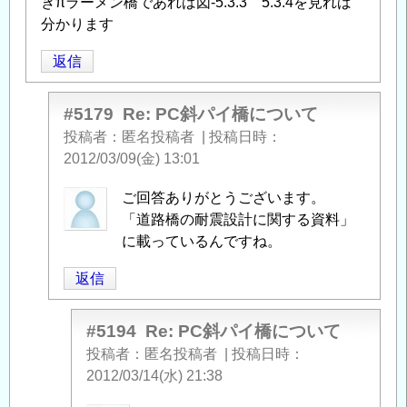
きπラーメン橋であれば図-5.3.3 5.3.4を見れば
分かります
返信
#5179
Re: PC斜パイ橋について
投稿者
匿名投稿者
|
投稿日時
2012/03/09(金) 13:01
匿
ご回答ありがとうございます。
名
「道路橋の耐震設計に関する資料」
投
に載っているんですね。
稿
返信
者
に
よ
#5194
Re: PC斜パイ橋について
る
投稿者
匿名投稿者
|
投稿日時
「
Re:
2012/03/14(水) 21:38
PC