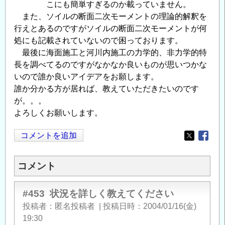
こにも簡単すぎるのか載っていません。
また、ソイルの断面二次モーメントの理論的解釈を
行えとあるのですがソイルの断面二次モーメントが何
処にも記載されていないので困っております。
最後に海面施工と河川内施工の力学的、非力学的特
長を調べてるのですがなかなか良いものが思いつかな
いので誰か良いアイデアをお願します。
誰か分かる方が居れば、教えていただきたいのです
が。。。
よろしくお願いします。
コメントを追加
Opens in
Opens
コメント
#453
状況を詳しく教えてください
投稿者
匿名投稿者
|
投稿日時
2004/01/16(金)
19:30