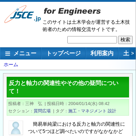
メ
イ
ン
このサイトは土木学会が運営する土木技
コ
術者のための情報交流サイトです。
ン
検
テ
索
ン
メインナビゲーション
メニュー
トップページ
利用案内
土木
>
ツ
に
パ
ホーム
移
ン
動
く
反力と軸力の関連性やその他の疑問につい
ず
て！
投稿者
三神 弘
|
投稿日時
2004/01/14(水) 08:42
セクション
質問広場
|
タグ
施工・マネジメント
設計
簡易単純梁における反力と軸力の関連性に
ついて5つほど調べたいのですがなかなかど