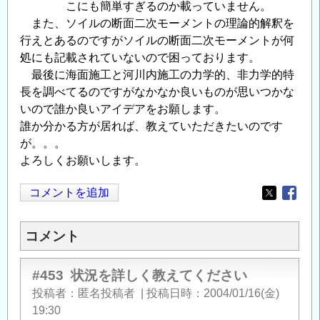
こにも簡単すぎるのか載っていません。
また、ソイルの断面二次モーメントの理論的解釈を
行えとあるのですがソイルの断面二次モーメントが何
処にも記載されていないので困っております。
最後に海面施工と河川内施工の力学的、非力学的特
長を調べてるのですがなかなか良いものが思いつかな
いので誰か良いアイデアをお願します。
誰か分かる方が居れば、教えていただきたいのです
が。。。
よろしくお願いします。
コメントを追加
Opens in
Opens
コメント
#453
状況を詳しく教えてください
投稿者
匿名投稿者
|
投稿日時
2004/01/16(金)
19:30