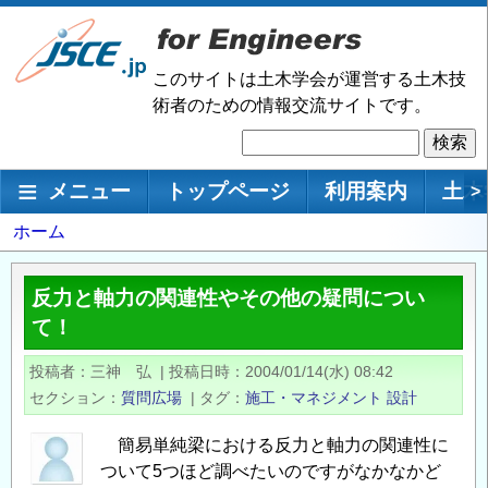
メ
イ
ン
このサイトは土木学会が運営する土木技
コ
術者のための情報交流サイトです。
ン
検
テ
索
ン
メインナビゲーション
メニュー
トップページ
利用案内
土木
>
ツ
に
パ
ホーム
移
ン
動
く
反力と軸力の関連性やその他の疑問につい
ず
て！
投稿者
三神 弘
|
投稿日時
2004/01/14(水) 08:42
セクション
質問広場
|
タグ
施工・マネジメント
設計
簡易単純梁における反力と軸力の関連性に
ついて5つほど調べたいのですがなかなかど