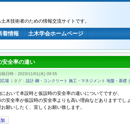
る土木技術者のための情報交流サイトです。
新着情報
土木学会ホームページ
の安全率の違い
投稿日時
2023/11/01(水) 09:55
問広場
|
タグ
設計
鋼・コンクリート
施工・マネジメント
地盤・基礎
物において本設時と仮設時の安全率の違いについてですが、
時の安全率が仮設時の安全率よりも高い理由などありますでし
授お願いしたく、宜しくお願い致します。
追加