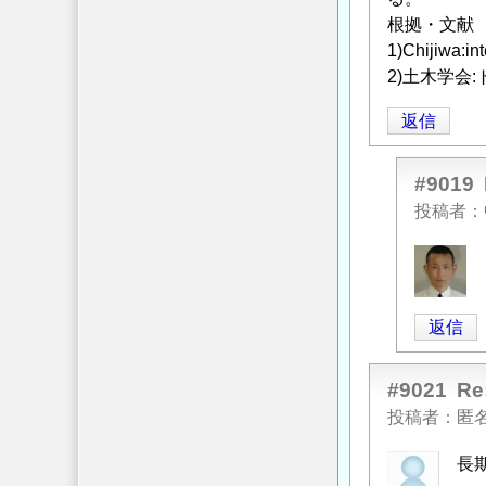
根拠・文献
1)Chijiwa:int
2)土木学会:
返信
#9019
投稿者
中
筋
智
返信
之
に
#9021
よ
R
る
投稿者
匿
「
Re:
長
本