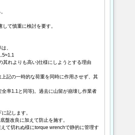
る。
考慮して慎重に検討を要す。
率は、
5≈1.1
の其れよりも高い)仕様にしようとする理由
は上記の一時的な荷重を同時に作用させず、其
全率1.1と同等)。過去に山留が崩壊し作業者
下に記します。
、底盤改良に加えて防止を施す。
超えて切れぬ様にtorque wrenchで静的に管理す