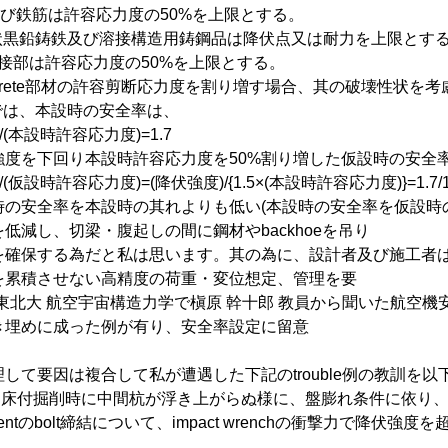
ete及び鉄筋は許容応力度の50%を上限とする。
球状黒鉛鋳鉄及び溶接構造用鋳鋼品は降伏点又は耐力を上限とす
及び溶接部は許容応力度の50%を上限とする。
rete部材の許容剪断応力度を割り増す場合、其の破壊性状を
では、本設時の安全率は、
(本設時許容応力度)=1.7
強度を下回り本設時許容応力度を50%割り増した仮設時の安全
仮設時許容応力度)=(降伏強度)/{1.5×(本設時許容応力度)}=1.7/1.
時の安全率を本設時の其れよりも低い(本設時の安全率を仮設時
低減し、切梁・腹起しの間に鋼材やbackhoeを吊り
を確保する為だと私は思います。其の為に、設計者及び施工者
を累積させない高精度の荷重・変位想定、管理を要
東北大 航空宇宙構造力学で槇原 幹十郎 教員から聞いた航空機安
き埋めに成った例が有り、安全率設定に留意
。
て要因は複合して私が遭遇した下記のtrouble例の教訓を以
nel床付掘削時に中間杭が浮き上がらぬ様に、盤膨れ条件に依り
entのbolt締結について、impact wrenchの衝撃力で降伏強度を