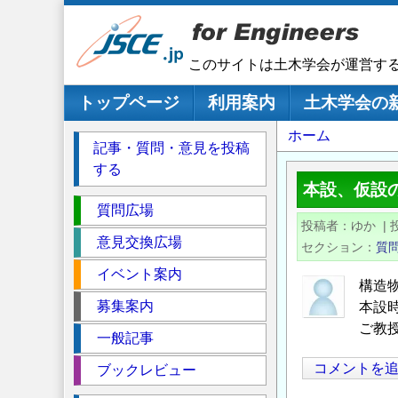
メ
イ
ン
このサイトは土木学会が運営す
コ
ン
メインナビゲーション
トップページ
利用案内
土木学会の
テ
パ
ホーム
ン
記事・質問・意見を投稿
ツ
ン
する
に
く
本設、仮設
移
セ
ず
質問広場
動
投稿者
ゆか
|
ク
意見交換広場
セクション
質
シ
イベント案内
ョ
構造
ン
募集案内
本設
ご教
一般記事
コメントを
ブックレビュー