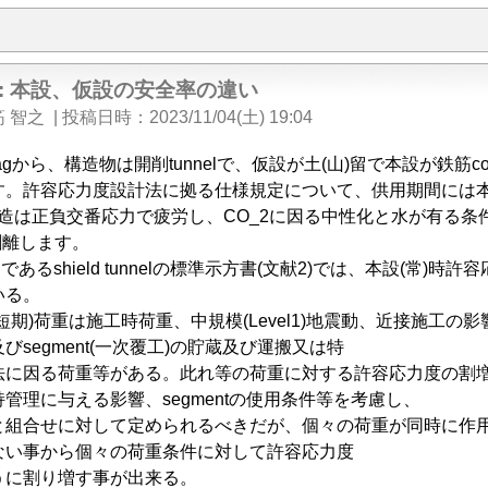
e: 本設、仮設の安全率の違い
 智之
|
投稿日時
2023/11/04(土) 19:04
gから、構造物は開削tunnelで、仮設が土(山)留で本設が鉄筋co
す。許容応力度設計法に拠る仕様規定について、供用期間には
C造は正負交番応力で疲労し、CO_2に因る中性化と水が有る条件
eが剥離します。
lであるshield tunnelの標準示方書(文献2)では、本設(
いる。
期)荷重は施工時荷重、中規模(Level1)地震動、近接施工の影響、
びsegment(一次覆工)の貯蔵及び運搬又は特
に因る荷重等がある。此れ等の荷重に対する許容応力度の割増し
管理に与える影響、segmentの使用条件等を考慮し、
と組合せに対して定められるべきだが、個々の荷重が同時に作
ない事から個々の荷重条件に対して許容応力度
うに割り増す事が出来る。