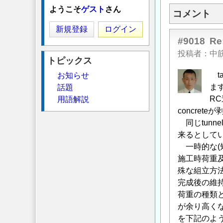
ようこそ
ゲスト
さん
コメント
新規登録
ログイン
#9018
R
投稿者
中筋
トピックス
ta
お知らせ
ま
話題
R
用語解説
concret
同じtunne
来るとして
一時的な(短
施工時荷重及
殊な組立方法
完成後の維持
荷重の種類
が余り高く
を下記のよ