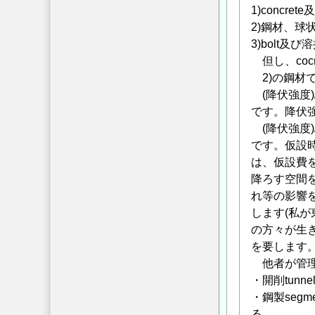
1)concr
2)鋼材、
3)bolt
但し、coc
2)の鋼材
(降伏強度)/
です。降伏
(降伏強度)/(
です。仮設
は、仮設費を
降ろす空間
れ等の影響
します(私が
の方々が生
を要します
他者が管理し
・開削tun
・鋼製segm
る。