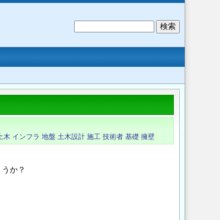
検
索
土木
インフラ
地盤
土木設計
施工
技術者
基礎
擁壁
ょうか？
Opens in a new wi
Opens in a new