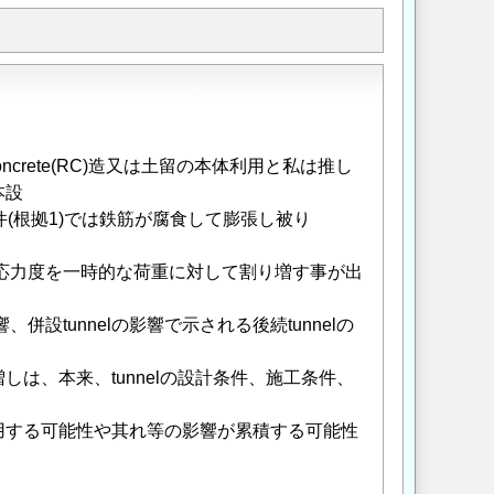
ncrete(RC)造又は土留の本体利用と私は推し
本設
(根拠1)では鉄筋が腐食して膨張し被り
常)時許容応力度を一時的な荷重に対して割り増す事が出
併設tunnelの影響で示される後続tunnelの
は、本来、tunnelの設計条件、施工条件、
用する可能性や其れ等の影響が累積する可能性