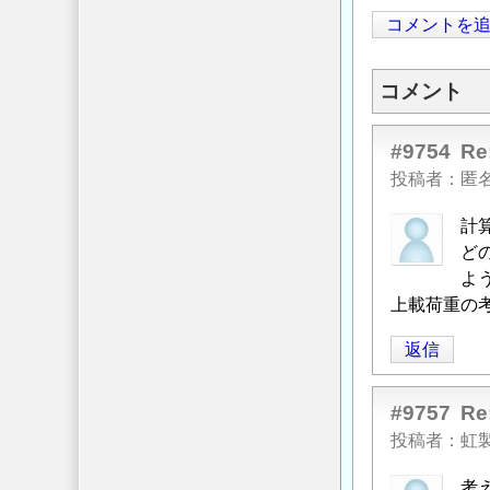
コメントを
コメント
#9754
R
投稿者
匿
計
ど
よ
上載荷重の
返信
#9757
R
投稿者
虹
考