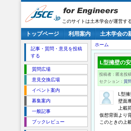
メ
イ
ン
このサイトは土木学会が運営す
コ
ン
メインナビゲーション
トップページ
利用案内
土木学会の
テ
パ
ホーム
ン
記事・質問・意見を投稿
ツ
ン
する
に
く
L型擁壁の
移
セ
ず
質問広場
動
投稿者
匿名投
ク
意見交換広場
セクション
質
シ
イベント案内
ョ
L型
ン
募集案内
壁面
上載荷
一般記事
仮想背面より
ブックレビュー
このときの上