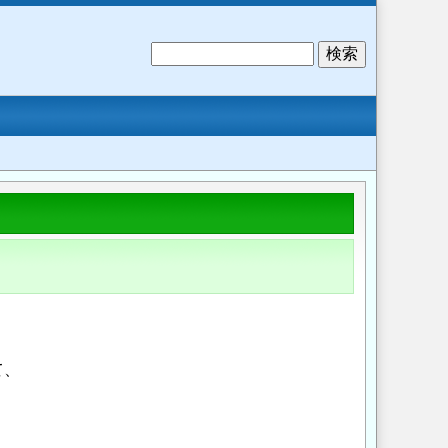
検
索
て、