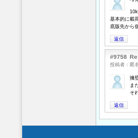
1
基本的に載
底版先から
返信
#9758
R
投稿者
匿
擁
ま
そ
返信
Secondary