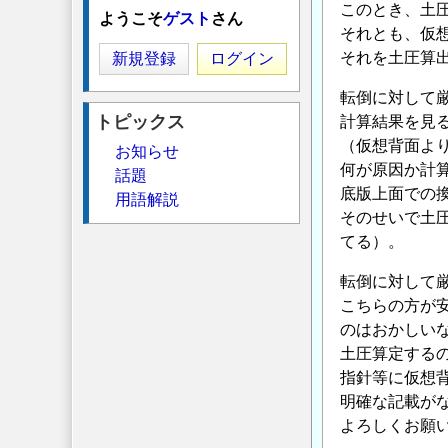
このとき、土圧
ようこそ
ゲスト
さん
それとも、仮
それを土圧算
新規登録
ログイン
転倒に対して
トピックス
計算結果を見
（仮想背面よ
お知らせ
何が原因か計
話題
底版上面での換
用語解説
そのせいで土圧
てる）。
転倒に対して
こちらの方が
のはおかしい
土圧算定する
指針等に仮想
明確な記載が
よろしくお願