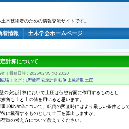
る土木技術者のための情報交流サイトです。
新着情報
土木学会ホームページ
安定計算について
稿者
|
投稿日時
2025/02/05(水) 23:20
問広場
|
タグ
L型擁壁
安定計算
転倒
上載荷重
土圧
擁壁の安定計算において土圧は仮想背面に作用するものとし、
摩擦角も土と土の値を用いると思います。
重10kN/m2について、転倒の照査時にはより厳しい条件とし
背後に載荷するものとして土圧を算出しますが、
載荷重の考え方について教えてください。