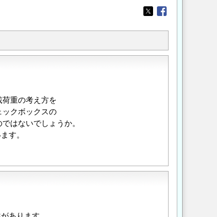
Opens in a new wi
Opens in a new
載荷重の考え方を
ェックボックスの
のではないでしょうか。
います。
述があります。