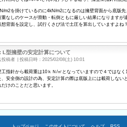
0kN/m2を掛けているのに4kN/m2になるのは擁壁背面から底
荷重なしのケースが滑動・転倒ともに厳しい結果になりますが
仮想背面を設定し、試行くさび法で土圧を算出していますよね
e: L型擁壁の安定計算について
名投稿者
|
投稿日時
2025/02/08(土) 10:01
壁工指針から載荷重は10ｋＮ/㎡となっていますので４ではなく
た、安全側の設計の為、安定計算の際は底版上には載荷しない
れだけのことだと思います。
トップページ
このサイトについて
ヘルプ
RSS