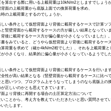
を算出する際に用いる上載荷重は10kN/m2としますでしょう
想背面の上載荷重から底版上面での換算荷重を求め、
出時の上載荷重とするのでしょうか。
厳しい条件として仮想背面より背後に載荷するケースで計算ソ
ると竪壁背面から載荷するケースの方が厳しい結果となってい
り背後に載荷するケース方が偏心量が小さくなっていました）
算書をみていると、どうやら仮想背面より背後に載荷するケー
算荷重を求めて（確か4kN/m2程でした）、それを上載荷重
が小さくなり、結果的に偏心量が小さくなっているようでした（上載
厳しい条件として仮想背面より背後に載荷するケースを行いま
安全性が高い結果となる（竪壁背面から載荷するケースに比べ
なと思いつつ、プログラム上そうなってしまうのなら底版上の
のが正しいのかとも思えてきています。
背面より背後に再開する場合の土圧算定方法について
ないことから、考え方を教えていただきたいと思い質問させて
いいたします。