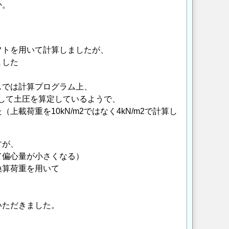
か。
フトを用いて計算しましたが、
ました
。
スでは計算プログラム上、
として土圧を算定しているようで、
荷重を10kN/m2ではなく4kN/m2で計算し
すが、
て偏心量が小さくなる）
換算荷重を用いて
いただきました。