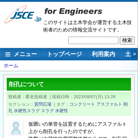
メ
イ
ン
このサイトは土木学会が運営する土木技
コ
術者のための情報交流サイトです。
ン
検
テ
索
ン
メインナビゲーション
メニュー
トップページ
利用案内
土木
>
ツ
に
パ
ホーム
移
ン
動
く
削孔について
ず
投稿者
匿名投稿者
|
投稿日時
2023/08/07(月) 13:28
セクション
質問広場
|
タグ
コンクリート
アスファルト
削
孔
水硬性スラグ
スラグ
水硬性
仮囲いの単管を設置するためにアスファルト
上から削孔を行ったのですが、