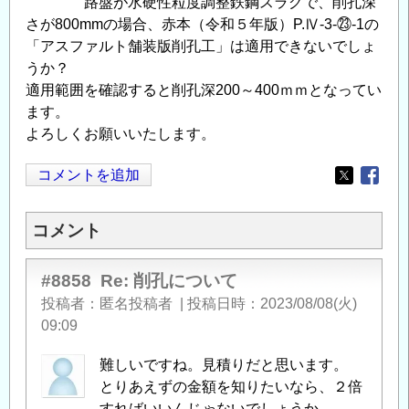
路盤が水硬性粒度調整鉄鋼スラグで、削孔深
さが800mmの場合、赤本（令和５年版）P.Ⅳ-3-㉓-1の
「アスファルト舗装版削孔工」は適用できないでしょ
うか？
適用範囲を確認すると削孔深200～400ｍｍとなってい
ます。
よろしくお願いいたします。
コメントを追加
Opens in
Opens
コメント
#8858
Re: 削孔について
投稿者
匿名投稿者
|
投稿日時
2023/08/08(火)
09:09
難しいですね。見積りだと思います。
とりあえずの金額を知りたいなら、２倍
すればいいんじゃないでしょうか。