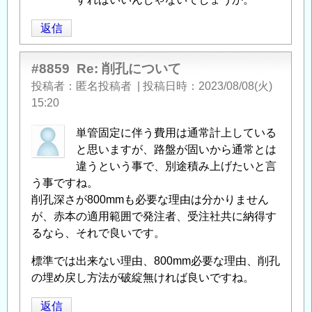
返信
#8859
Re: 削孔について
投稿者
匿名投稿者
|
投稿日時
2023/08/08(火)
15:20
単管固定に伴う費用は通常計上している
と思いますが、路盤が固いから通常とは
違うという事で、別途積み上げたいと言
う事ですね。
削孔深さが800mmも必要な理由は分かりません
が、赤本の適用範囲で発注者、受注社共に納得す
るなら、それで良いです。
標準では出来ない理由、800mm必要な理由、削孔
の埋め戻し方法が破綻無ければ良いですね。
返信