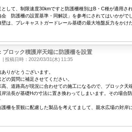
足として、制限速度30kmですと防護柵種別はB・C種が適用さ
協会 防護柵の設置基準・同解説」を参考にされてはいかがで
擁壁は、プレキャストガードレール基礎の最大地盤反力をかけ
e: ブロック積護岸天端に防護柵を設置
N
|
投稿日時
2022/03/31(木) 11:35
信ありがとうございます。
ほどの質問に補足させてください。
床高、道路高が現況に合わせての施工になるので、ブロック天
護岸法長が基礎Hの寸法に置き換わってしまいます。その場合
？
防護柵を景観に配慮した製品を考えてまして、親水広場の対岸