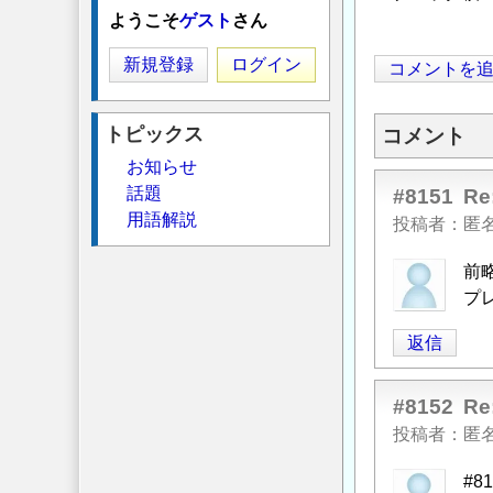
ようこそ
ゲスト
さん
新規登録
ログイン
コメントを
トピックス
コメント
お知らせ
話題
#8151
R
用語解説
投稿者
匿
前
プ
返信
#8152
R
投稿者
匿
#8