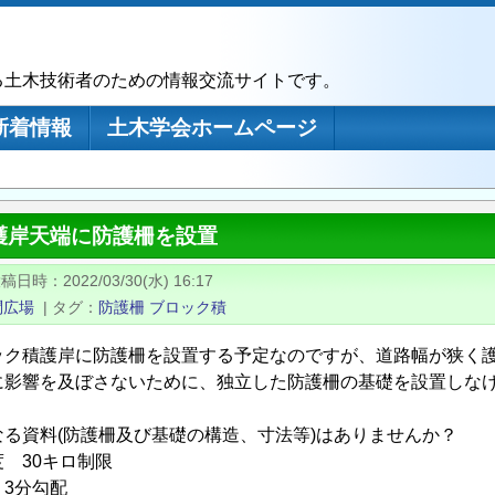
る土木技術者のための情報交流サイトです。
新着情報
土木学会ホームページ
護岸天端に防護柵を設置
投稿日時
2022/03/30(水) 16:17
問広場
|
タグ
防護柵
ブロック積
ック積護岸に防護柵を設置する予定なのですが、道路幅が狭く
に影響を及ぼさないために、独立した防護柵の基礎を設置しな
。
る資料(防護柵及び基礎の構造、寸法等)はありませんか？
 30キロ制限
3分勾配