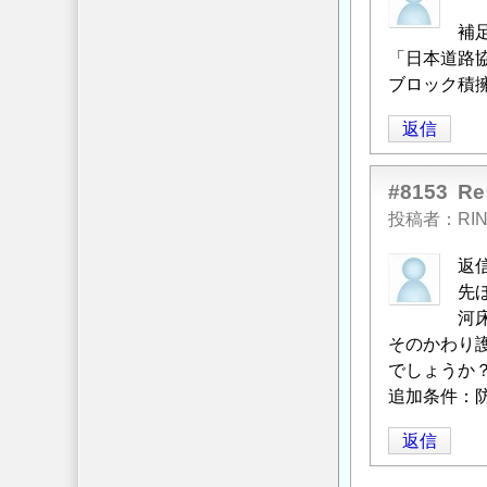
補
「日本道路
ブロック積
返信
#8153
R
投稿者
RI
返
先
河
そのかわり
でしょうか
追加条件：
返信