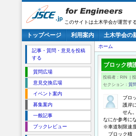
メ
イ
ン
このサイトは土木学会が運営す
コ
ン
メインナビゲーション
トップページ
利用案内
土木学会の
テ
パ
ホーム
ン
記事・質問・意見を投稿
ツ
ン
する
に
く
ブロック積
移
セ
ず
質問広場
動
投稿者
RIN
|
ク
意見交換広場
セクション
質
シ
イベント案内
ョ
ブロ
ン
募集案内
護岸
せん
一般記事
なにか参考にな
ブックレビュー
※車道制限速度
ブロック積 