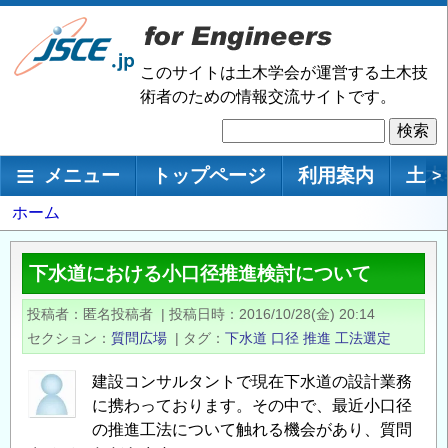
メ
イ
ン
このサイトは土木学会が運営する土木技
コ
術者のための情報交流サイトです。
ン
検
テ
索
ン
メインナビゲーション
メニュー
トップページ
利用案内
土木
>
ツ
に
パ
ホーム
移
ン
動
く
下水道における小口径推進検討について
ず
投稿者
匿名投稿者
|
投稿日時
2016/10/28(金) 20:14
セクション
質問広場
|
タグ
下水道
口径
推進
工法選定
建設コンサルタントで現在下水道の設計業務
に携わっております。その中で、最近小口径
の推進工法について触れる機会があり、質問