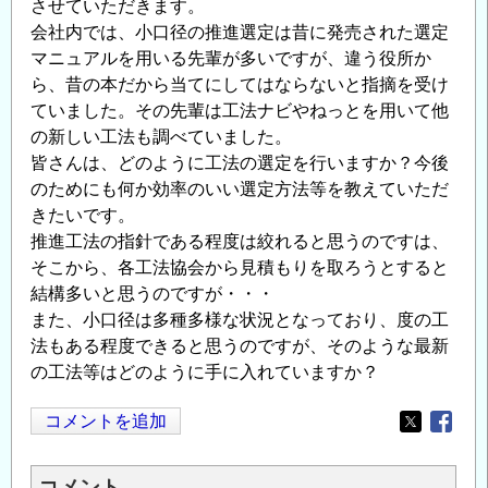
させていただきます。
会社内では、小口径の推進選定は昔に発売された選定
マニュアルを用いる先輩が多いですが、違う役所か
ら、昔の本だから当てにしてはならないと指摘を受け
ていました。その先輩は工法ナビやねっとを用いて他
の新しい工法も調べていました。
皆さんは、どのように工法の選定を行いますか？今後
のためにも何か効率のいい選定方法等を教えていただ
きたいです。
推進工法の指針である程度は絞れると思うのですは、
そこから、各工法協会から見積もりを取ろうとすると
結構多いと思うのですが・・・
また、小口径は多種多様な状況となっており、度の工
法もある程度できると思うのですが、そのような最新
の工法等はどのように手に入れていますか？
コメントを追加
Opens in
Opens
コメント