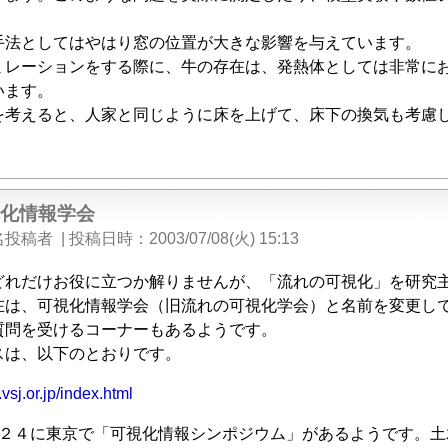
手法としてはやはり窓の位置が大きな影響を与えています。
レーションをする際に、牛の存在は、発熱体としては非常に
います。
を考えると、人家と同じように床を上げて、床下の換気も考慮
視化情報学会
名投稿者
|
投稿日時
2003/07/08(火) 15:13
れだけお役に立つか解りませんが、「流れの可視化」を研究主
在は、可視化情報学会（旧流れの可視化学会）と名前を変更し
問を受けるコーナーもあるようです。
スは、以下のとおりです。
vsj.or.jp/index.html
２４に東京で「可視化情報シンポジウム」があるようです。土