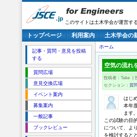
メ
イ
ン
このサイトは土木学会が運営す
コ
ン
メインナビゲーション
トップページ
利用案内
土木学会の
テ
パ
ホーム
ン
記事・質問・意見を投稿
ツ
ン
する
に
く
空気の流れ
移
セ
ず
質問広場
動
投稿者
Take
|
ク
意見交換広場
セクション
質
シ
イベント案内
ョ
はじ
ン
募集案内
本年
ます
一般記事
この試験の目
ブックレビュー
について、よ
を検討すると