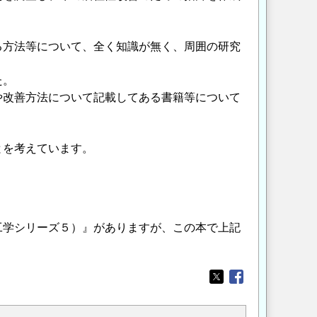
。
る方法等について、全く知識が無く、周囲の研究
た。
や改善方法について記載してある書籍等について
とを考えています。
工学シリーズ５）』がありますが、この本で上記
Opens in a new wi
Opens in a new