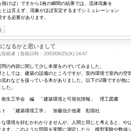
を除けば）ですから1枚の瞬間の結果では、流体現象を
たとは言えず、現象がほぼ安定するまでシミュレーション
続する必要があります。
信
考になるかと思いまして
名投稿者
|
投稿日時
2003/06/25(水) 14:47
質問の内容に関して少し本屋をのぞいてみました。
野としては、建築の設備のところですが、室内環境で室内の空
の流れなどを扱っている本がありました。以下の2冊ですが他に
ました。
衛生工学会 編 「建築環境と可視化情報」 理工図書
ト 「建築環境工学」 加藤信介他著 彰国社
うな環境を好むかわかりませんが、人間と同じと考えると、や
ります。このような問題を実際に測定したり、模型実験や数値