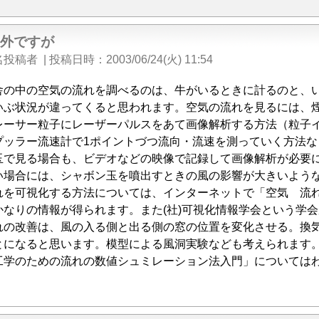
門外ですが
名投稿者
|
投稿日時
2003/06/24(火) 11:54
舎の中の空気の流れを調べるのは、牛がいるときに計るのと、
いぶ状況が違ってくると思われます。空気の流れを見るには、
レーサー粒子にレーザーパルスをあて画像解析する方法（粒子
プッラー流速計で1ポイントづつ流向・流速を測っていく方法な
で見る場合も、ビデオなどの映像で記録して画像解析が必要
い場合には、シャボン玉を噴出すときの風の影響が大きいよう
を可視化する方法については、インターネットで「空気 流
かなりの情報が得られます。また(社)可視化情報学会という学
の改善は、風の入る側と出る側の窓の位置を変化させる。換
とになると思います。模型による風洞実験なども考えられます
学のための流れの数値シュミレーション法入門」については