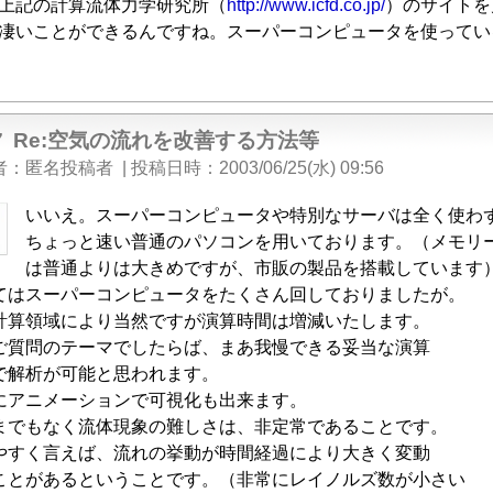
上記の計算流体力学研究所（
http://www.icfd.co.jp/
）のサイトを
凄いことができるんですね。スーパーコンピュータを使ってい
7
Re:空気の流れを改善する方法等
者
匿名投稿者
|
投稿日時
2003/06/25(水) 09:56
いいえ。スーパーコンピュータや特別なサーバは全く使わ
ちょっと速い普通のパソコンを用いております。（メモリ
は普通よりは大きめですが、市販の製品を搭載しています
てはスーパーコンピュータをたくさん回しておりましたが。
計算領域により当然ですが演算時間は増減いたします。
ご質問のテーマでしたらば、まあ我慢できる妥当な演算
で解析が可能と思われます。
にアニメーションで可視化も出来ます。
までもなく流体現象の難しさは、非定常であることです。
やすく言えば、流れの挙動が時間経過により大きく変動
ことがあるということです。（非常にレイノルズ数が小さい