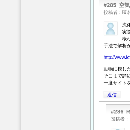
#285
空
投稿者
匿
流
実
概
手法で解析
http://www.i
動物に模し
そこまで詳
一度サイト
返信
#286
投稿者