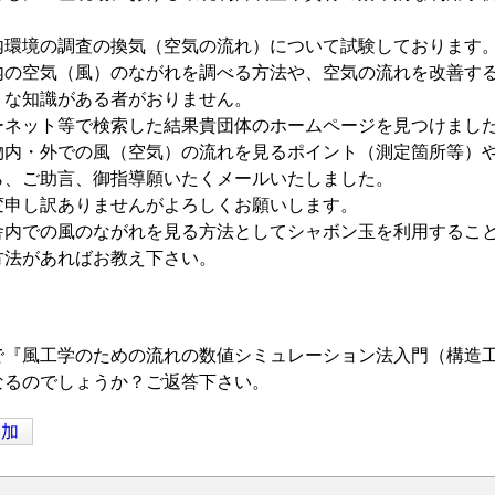
。
内環境の調査の換気（空気の流れ）について試験しております
内の空気（風）のながれを調べる方法や、空気の流れを改善す
うな知識がある者がおりません。
ーネット等で検索した結果貴団体のホームページを見つけまし
物内・外での風（空気）の流れを見るポイント（測定箇所等）
ら、ご助言、御指導願いたくメールいたしました。
変申し訳ありませんがよろしくお願いします。
舎内での風のながれを見る方法としてシャボン玉を利用するこ
方法があればお教え下さい。
で『風工学のための流れの数値シミュレーション法入門（構造
なるのでしょうか？ご返答下さい。
追加