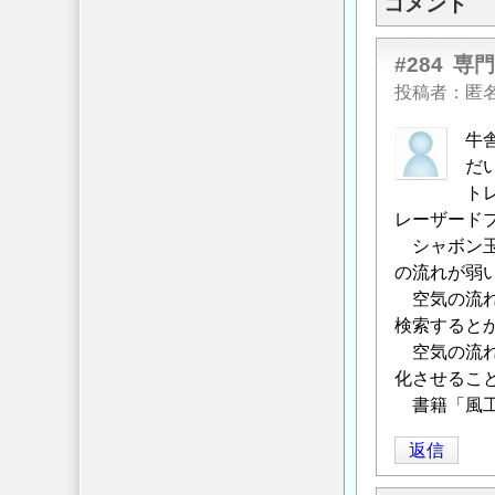
コメント
#284
専
投稿者
匿
牛
だ
ト
レーザード
シャボン玉
の流れが弱
空気の流れ
検索すると
空気の流れ
化させるこ
書籍「風工
返信