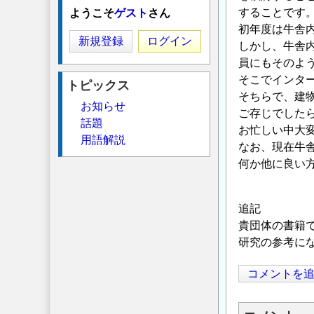
することです
ようこそ
ゲスト
さん
初年度は牛舎
新規登録
ログイン
しかし、牛舎
員にもそのよ
そこでインタ
トピックス
そちらで、建
お知らせ
ご存じでした
話題
お忙しい中大
用語解説
なお、現在牛
何か他に良い
追記
貴団体の書籍
研究の参考に
コメントを