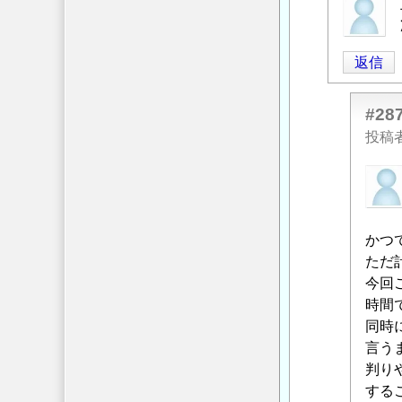
匿
名
投
返信
稿
者
に
#28
よ
投稿
る
匿
「
空
名
気
投
の
稿
かつ
流
者
ただ
れ
に
今回
を
よ
時間
改
る
同時
善
「
言う
Re:
す
空
判り
る
気
する
方