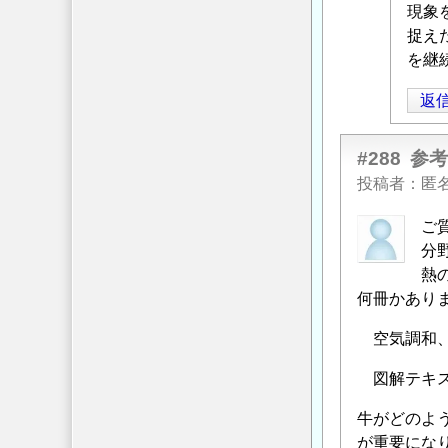
の
現象
法
流
捉え
等
」
れ
を継
へ
を
の
返
改
返
善
信
す
#288
参
る
投稿者
匿
方
ご
法
分
等
」
熱
へ
何冊かあり
の
返
空気調和、
信
図解テキス
牛がどのよ
が重要にな