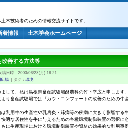
る土木技術者のための情報交流サイトです。
新着情報
土木学会ホームページ
を改善する方法等
投稿日時
2003/06/23(月) 18:21
問広場
|
タグ
環境
めまして、私は島根県畜産試験場酪農科の竹下幸広と申します
度より畜産試験場では『カウ・コンフォートの改善のための牛
。
的は乳用牛の生産性や乳房炎・蹄病等の疾病に大きく影響する
り快適な居住性を牛に与えるための各種環境制御装置の選択に
ともに生産現場における環境制御装置や資材の効果的な利用事