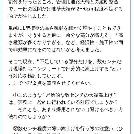
割付を行ったところ、管理用通路天端との縦断整合
で、一部の区間だけ擁壁天端が 2〜6cm 程度不足する
箇所が生じました。
単純にL型擁壁の高さ種類を細かく増やすこともでき
ますが、そうすると逆に「余分な部分が増える」「高
さ種類が多くなりすぎる」など、経済性・施工性の面
で非効率になるのではないかと考えました。
そこで現在、“ 不足している部分だけを、数センチだ
け現場打ちコンクリートで部分的に嵩上げする ”とい
う対応を検討しています。
ここで下記２点を質問させてください。
①このような “ 局所的な数センチの天端嵩上げ ”
は、実務上一般的に行われている対応でしょうか？
それとも、あまり採用されない（避けるべき）方
法なのでしょうか？
②数センチ程度の薄い嵩上げを行う際の注意点（ひ