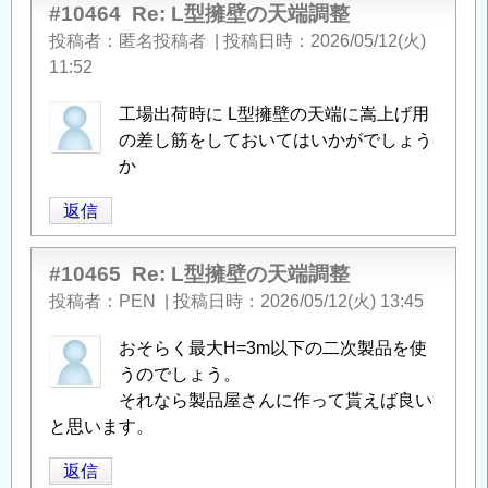
の
#10464
Re: L型擁壁の天端調整
天
投稿者
匿名投稿者
|
投稿日時
2026/05/12(火)
端
11:52
調
整
」
工場出荷時に L型擁壁の天端に嵩上げ用
へ
の差し筋をしておいてはいかがでしょう
の
か
返
返信
信
#10465
Re: L型擁壁の天端調整
投稿者
PEN
|
投稿日時
2026/05/12(火) 13:45
おそらく最大H=3m以下の二次製品を使
うのでしょう。
それなら製品屋さんに作って貰えば良い
と思います。
返信