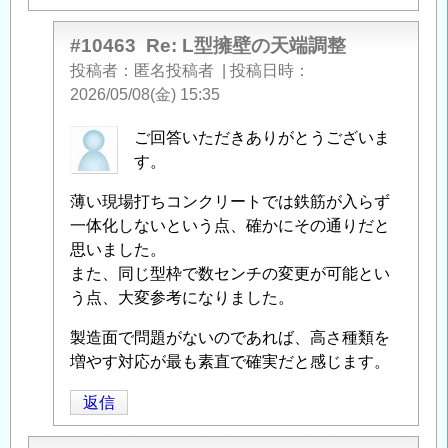
#10463
Re: L型擁壁の天端調整
投稿者
匿名投稿者
|
投稿日時
2026/05/08(金) 15:35
匿
ご回答いただきありがとうございま
名
す。
投
薄い現場打ちコンクリートでは鉄筋が入らず
稿
一体化しないという点、確かにその通りだと
者
思いました。
に
また、同じ型枠で数センチの変更が可能とい
よ
う点、大変参考になりました。
る
「
Re:
製造面で問題がないのであれば、高さ種類を
L
増やす対応が最も素直で確実だと感じます。
型
擁
返信
壁