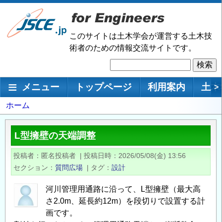
メ
イ
ン
このサイトは土木学会が運営する土木技
コ
術者のための情報交流サイトです。
ン
検
テ
索
ン
メインナビゲーション
メニュー
トップページ
利用案内
土木
>
ツ
に
パ
ホーム
移
ン
動
く
L型擁壁の天端調整
ず
投稿者
匿名投稿者
|
投稿日時
2026/05/08(金) 13:56
セクション
質問広場
|
タグ
設計
河川管理用通路に沿って、L型擁壁（最大高
さ2.0m、延長約12m）を段切りで設置する計
画です。