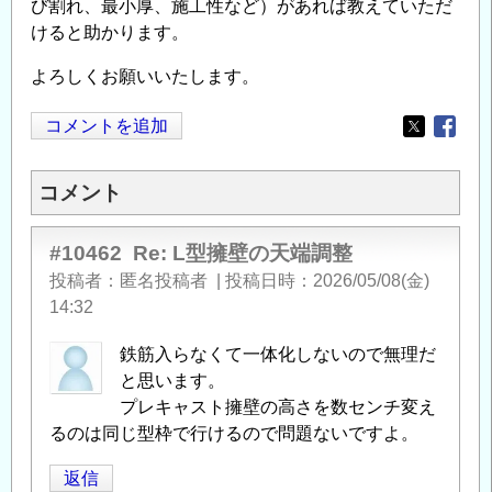
び割れ、最小厚、施工性など）があれば教えていただ
けると助かります。
よろしくお願いいたします。
コメントを追加
Opens in
Opens
コメント
#10462
Re: L型擁壁の天端調整
投稿者
匿名投稿者
|
投稿日時
2026/05/08(金)
14:32
鉄筋入らなくて一体化しないので無理だ
と思います。
プレキャスト擁壁の高さを数センチ変え
るのは同じ型枠で行けるので問題ないですよ。
返信